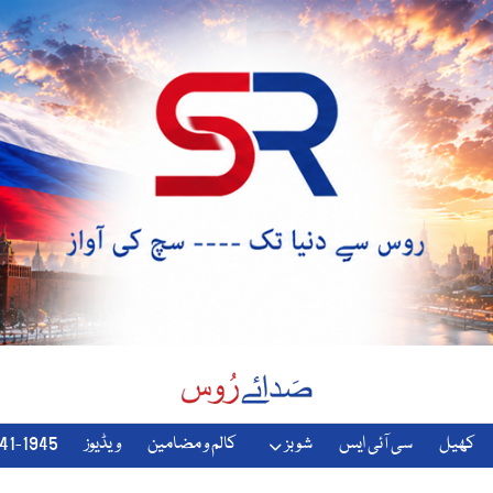
کھیل
سی آئی ایس
شوبز
کالم و مضامین
ویڈیوز
1941-1945-دوسری-جنگ