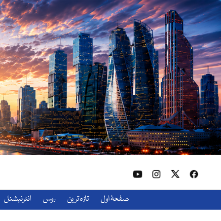
صفحۂ اول
تازہ ترین
روس
انٹرنیشنل