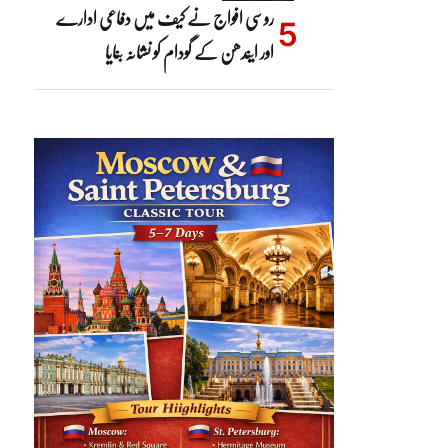
روسی افواج نے کیف میں دفاعی ادارے
اور ایندھن کے گودام کو نشانہ بنایا