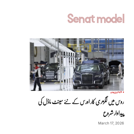
Senat model
تازہ ترین
روس
روس میں لگژری کار اورس کے نئے سینٹ ماڈل کی
پیداوار شروع
March 17, 2026