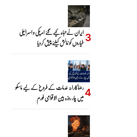
ایران نے تباہ کیے گئے امریکی و اسرائیلی
طیاروں کو نمائش کیلئے پیش کردیا
رضاکارانہ خدمات کے فروغ کے لیے ماسکو
میں چار روزہ بین الاقوامی فورم