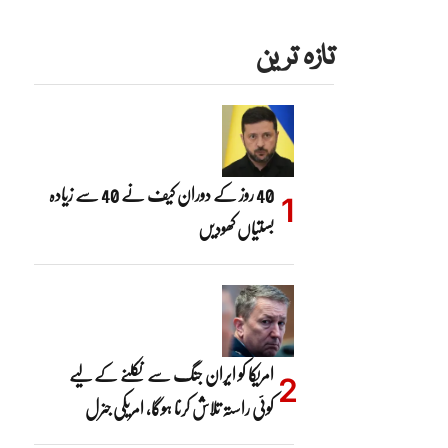
تازہ ترین
40 روز کے دوران کیف نے 40 سے زیادہ
بستیاں کھودیں
امریکا کو ایران جنگ سے نکلنے کے لیے
کوئی راستہ تلاش کرنا ہوگا، امریکی جنرل