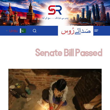
Urdu
▼
Senate Bill Passed