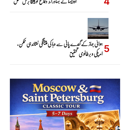
اوڈیسا کے بہادرانہ دفاع کو 85 برس مکمل
ہوائی جہاز کے گندے پانی سے وبا کی پیشگی نشاندہی ممکن،
امریکی و برطانوی تحقیق