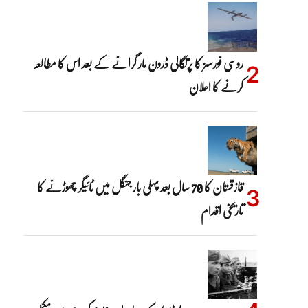
روسی فورسز کا پرتگالی ڈرون مار گرانے کے بعد اس کا مطالعہ
کرنے کا اعلان
قازقستان کا 70 سال بعد پہلی بار جنگل میں ٹائیگر چھوڑنے کا
تاریخی اقدام