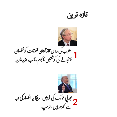
تازہ ترین
مغرب کی روس قازقستان تعلقات کو نقصان
پہنچانے کی کوششیں ناکام، نائب وزیرخارجہ
یورپی ممالک کی فوجیں امریکا پر انحصار کی وجہ
سے کمزور ہیں، ٹرمپ