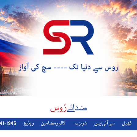
کھیل
سی آئی ایس
شوبز
کالم و مضامین
ویڈیوز
1941-1945-دوسری-جنگ