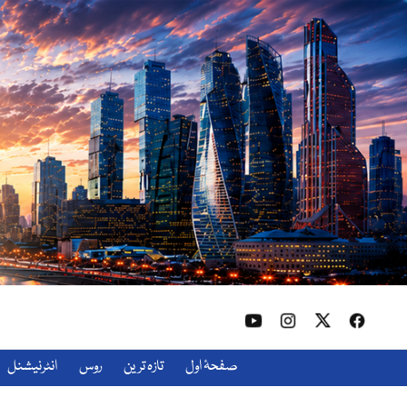
صفحۂ اول
تازہ ترین
روس
انٹرنیشنل