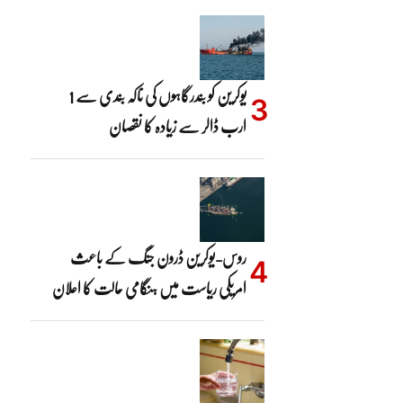
یوکرین کو بندرگاہوں کی ناکہ بندی سے 1
ارب ڈالر سے زیادہ کا نقصان
روس-یوکرین ڈرون جنگ کے باعث
امریکی ریاست میں ہنگامی حالت کا اعلان