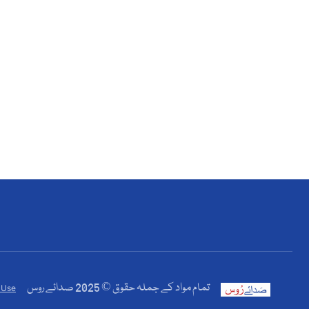
تمام مواد کے جملہ حقوق © 2025 صدائے روس
 Use