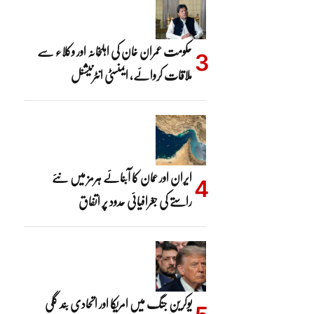
حکومت عمران خان کی اہلِخانہ اور وکلاء سے
ملاقات کروائے، ایمنسٹی انٹرنیشنل
ایران اور عمان کا آبنائے ہرمز میں نئے
راستے کی جغرافیائی حدود پر اتفاق
یوکرین جنگ میں امریکا اور اتحادی بند گلی