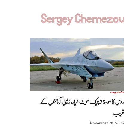
Sergey Chemezov
تازہ ترین
روس
روس کا سو-75 چیک میٹ طیارہ زمینی آزمائشوں کے
قریب
November 20, 2025