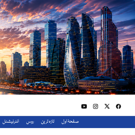
صفحۂ اول
تازہ ترین
روس
انٹرنیشنل