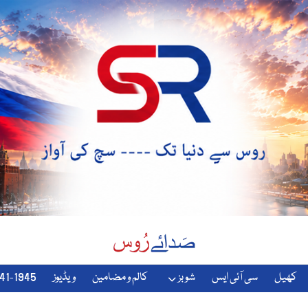
کھیل
سی آئی ایس
شوبز
کالم و مضامین
ویڈیوز
1941-1945-دوسری-جنگ