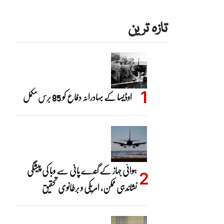
تازہ ترین
اوڈیسا کے بہادرانہ دفاع کو 85 برس مکمل
ہوائی جہاز کے گندے پانی سے وبا کی پیشگی
نشاندہی ممکن، امریکی و برطانوی تحقیق