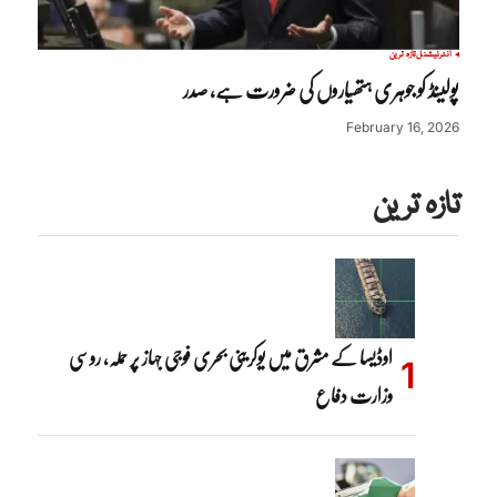
انٹرنیشنل
تازہ ترین
پولینڈ کو جوہری ہتھیاروں کی ضرورت ہے، صدر
February 16, 2026
تازہ ترین
اوڈیسا کے مشرق میں یوکرینی بحری فوجی جہاز پر حملہ، روسی
وزارت دفاع