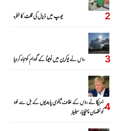
یورپ میں ڈیزل کی قلت کا خطرہ
روس نے یوکرین میں ٹویوٹا کے گودام کو تباہ کردیا
امریکا نے روس کے خلاف ثانوی پابندیوں کے بل سے خود
کو نقصان پہنچایا، سینیٹر