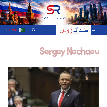
Urdu
▼
Sergey Nechaev