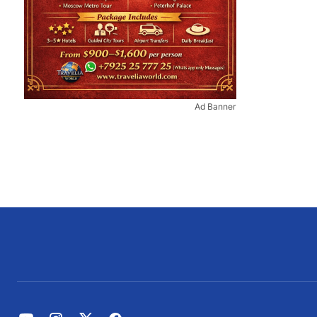
Ad Banner