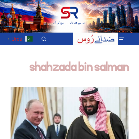
Urdu
▼
shahzada bin salman