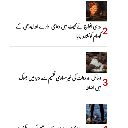
روسی افواج نے کیف میں دفاعی ادارے اور ایندھن کے
گودام کو نشانہ بنایا
وسائل اور دولت کی غیر مساوی تقسیم سے دنیا میں بھوک
میں اضافہ