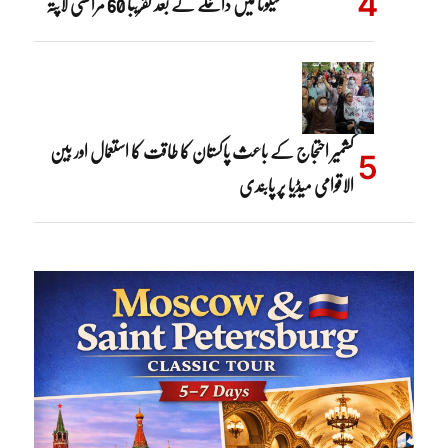
سیوٹا میں داخلے کے بعد تقریباً 60 مراکشی لاپتہ
کشمیر احتجاج کے باعث پاکستان کا طاقت کا استعمال اور بین
الاقوامی میڈیا پر پابندی