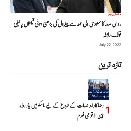
تازہ ترین
روس
روسی صدر کا سعودی ولی عہد سے پیٹرول کی بڑھتی ہوئی قیمتوں پر ٹیلی
فونک رابطہ
July 22, 2022
تازہ ترین
رضاکارانہ خدمات کے فروغ کے لیے ماسکو میں چار روزہ
بین الاقوامی فورم