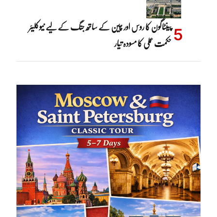
پینٹاگون کا روس اور چین کے ساتھ جنگ کے لیے نیوکلیئر
حکمت عملی کا مسودہ تیار