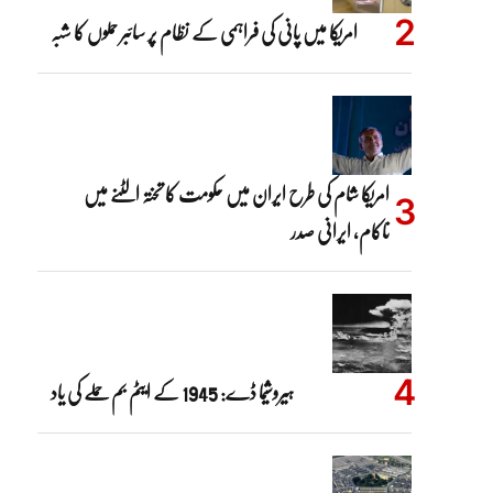
امریکا میں پانی کی فراہمی کے نظام پر سائبر حملوں کا شبہ
امریکا شام کی طرح ایران میں حکومت کا تختہ الٹنے میں
ناکام، ایرانی صدر
ہیروشیما ڈے: 1945 کے ایٹم بم حملے کی یاد