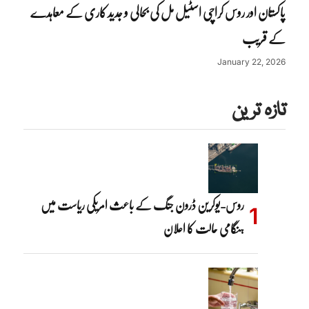
پاکستان اور روس کراچی اسٹیل مل کی بحالی و جدید کاری کے معاہدے
کے قریب
January 22, 2026
تازہ ترین
روس-یوکرین ڈرون جنگ کے باعث امریکی ریاست میں
ہنگامی حالت کا اعلان