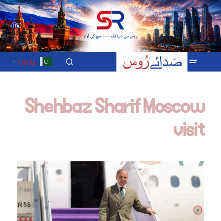
Urdu
▼
Shehbaz Sharif Moscow
visit