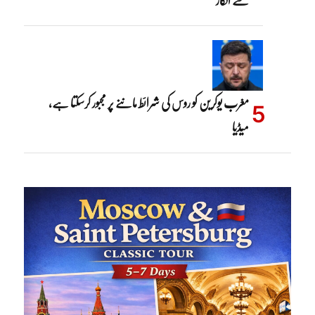
مغرب یوکرین کو روس کی شرائط ماننے پر مجبور کرسکتا ہے،
میڈیا