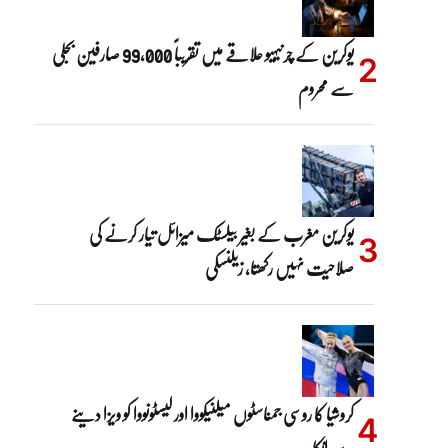
یوکرین کے چرنیہیو علاقے میں تقریباً 99,000 صارفین بجلی
سے محروم
یوکرین مغرب کے بغیر بیلسٹک میزائل تیار کرنے کی
صلاحیت نہیں رکھتا، زیلنسکی
کروشیا کا روسی جمناسٹوں میلنیکووا اور لیسٹونووا کو ویزا دینے
سے انکار