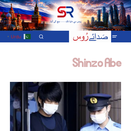
Urdu
▼
Shinzo Abe