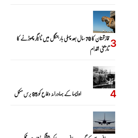
قازقستان کا 70 سال بعد پہلی بار جنگل میں ٹائیگر چھوڑنے کا
تاریخی اقدام
اوڈیسا کے بہادرانہ دفاع کو 85 برس مکمل