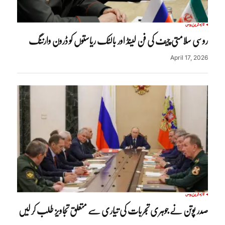
تازہ ترین
روس
روسی سلامتی چیف کی فن لینڈ اور بالٹک ریاستوں کو ڈرون وارننگ
April 17, 2026
تازہ ترین
روس
صدر پوتن نے جوہری تجربات کی تیاری سے متعلق تجاویز طلب کر لیں