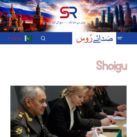
Urdu
▼
Shoigu