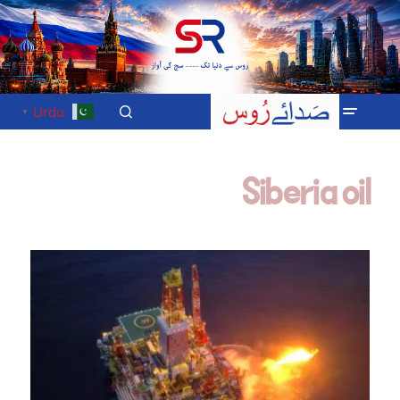
Urdu
▼
Siberia oil