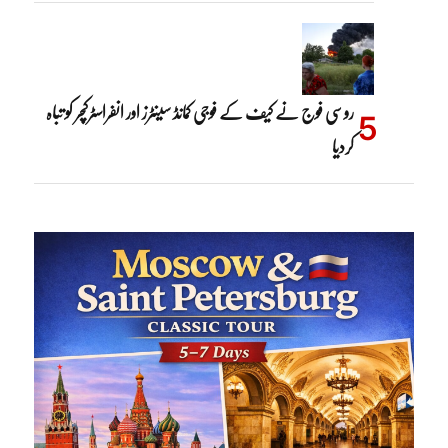
روسی فوج نے کیف کے فوجی کمانڈ سینٹرز اور انفراسٹرکچر کو تباہ
کردیا