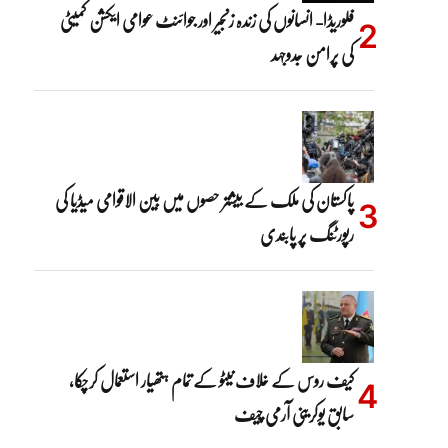
فلوریڈا- انسانوں کی زندہ زنجیر اور جوائنٹ عوامی ایکشن کمیٹی
کی پرامن جدوجہد
پاکستان کی ملک کے بیشتر حصوں میں بین الاقوامی میڈیا کی
رپورٹنگ پر پابندی
کیف روس کے خلاف نیٹو کے تمام ہتھیار استعمال کرچکا،
سابق یوکرینی آرمی چیف