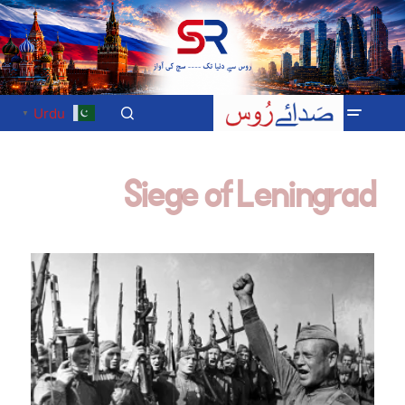
Urdu
▼
Siege of Leningrad