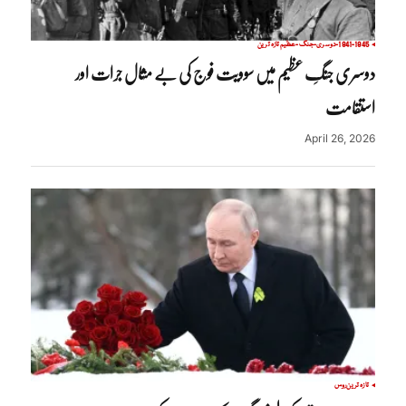
1941-1945-دوسری-جنگ-عظیم
تازہ ترین
دوسری جنگِ عظیم میں سوویت فوج کی بے مثال جرات اور
استقامت
April 26, 2026
تازہ ترین
روس