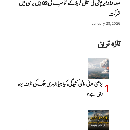
صدر ولادیمیر پوتن کی لینن گریڈ کے محاصرے کی 82 ویں برسی میں
شرکت
January 28, 2026
تازہ ترین
بڑھتی ہوئی عالمی کشیدگی، کیا دنیا جوہری جنگ کی طرف بڑھ
رہی ہے؟