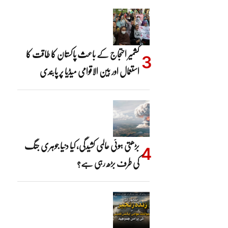
کشمیر احتجاج کے باعث پاکستان کا طاقت کا
استعمال اور بین الاقوامی میڈیا پر پابندی
بڑھتی ہوئی عالمی کشیدگی، کیا دنیا جوہری جنگ
کی طرف بڑھ رہی ہے؟