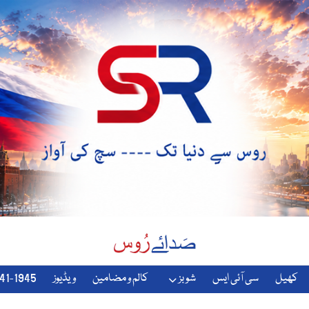
کھیل
سی آئی ایس
شوبز
کالم و مضامین
ویڈیوز
1941-1945-دوسری-جنگ