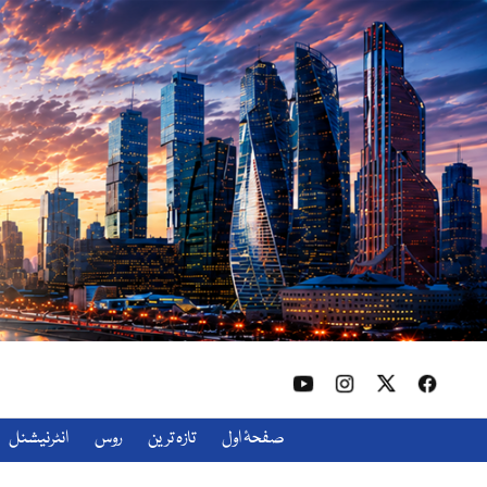
صفحۂ اول
تازہ ترین
روس
انٹرنیشنل