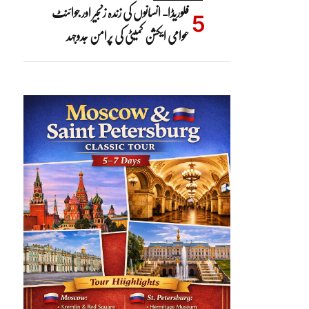
فلوریڈا- انسانوں کی زندہ زنجیر اور جوائنٹ
عوامی ایکشن کمیٹی کی پرامن جدوجہد