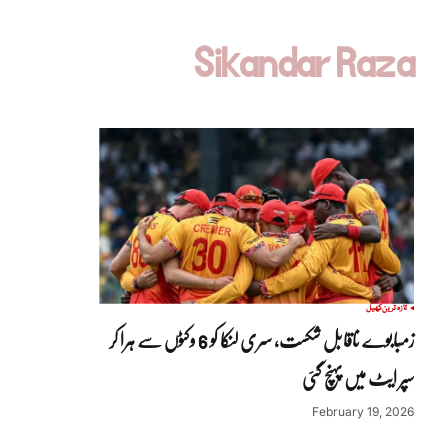
Sikandar Raza
تازہ ترین
کھیل
زمبابوے ناقابل شکست، سری لنکا کو 6 وکٹوں سے ہرا کر
سپر ایٹ میں پہنچ گئی
February 19, 2026