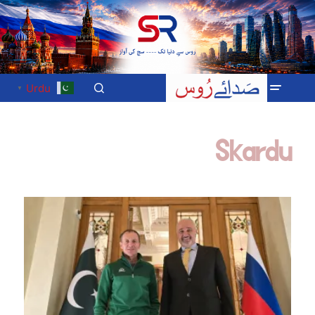
Urdu
▼
Skardu