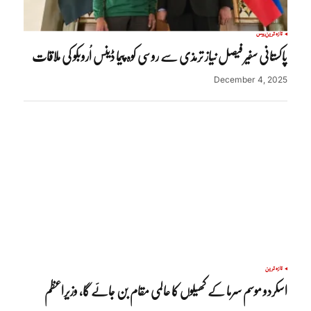
تازہ ترین
روس
پاکستانی سفیر فیصل نیاز ترمذی سے روسی کوہ پیما ڈینس اُروبکو کی ملاقات
December 4, 2025
تازہ ترین
اسکردو موسم سرما کے کھیلوں کا عالمی مقام بن جائے گا، وزیراعظم