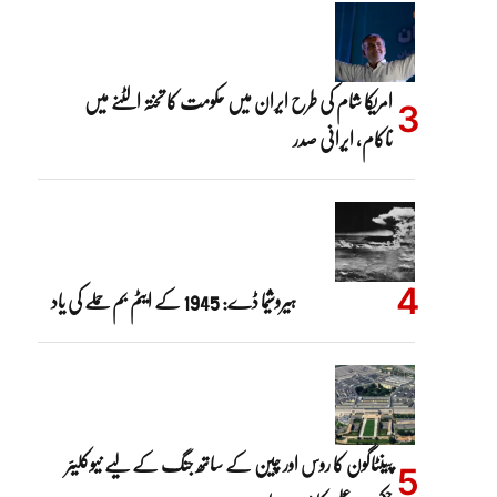
امریکا شام کی طرح ایران میں حکومت کا تختہ الٹنے میں
ناکام، ایرانی صدر
ہیروشیما ڈے: 1945 کے ایٹم بم حملے کی یاد
پینٹاگون کا روس اور چین کے ساتھ جنگ کے لیے نیوکلیئر