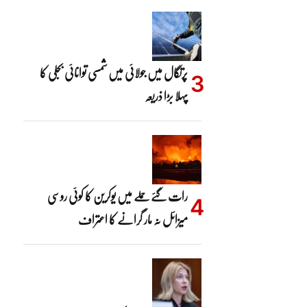
پرتگال میں جولائی میں شمسی توانائی بجلی کا
پہلا بڑا ذریعہ
رات گئے حملے میں یوکرین کا کوئی روسی
میزائل نہ مار گرانے کا اعتراف