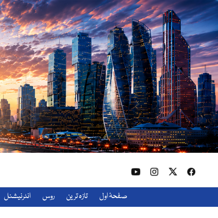
صفحۂ اول
تازہ ترین
روس
انٹرنیشنل