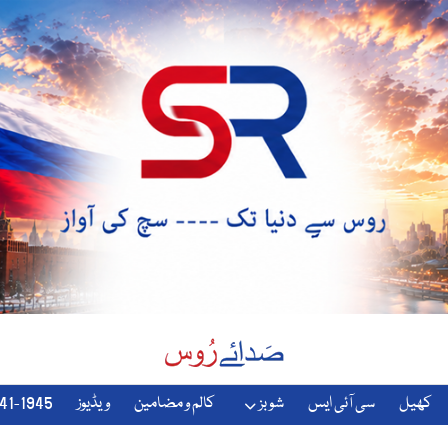
کھیل
سی آئی ایس
شوبز
کالم و مضامین
ویڈیوز
1941-1945-دوسری-جنگ