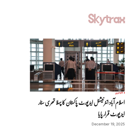
Skytrax
تازہ ترین
اسلام آباد انٹرنیشنل ایئرپورٹ پاکستان کا پہلا تھری سٹار
ایئرپورٹ قرار پایا
December 19, 2025