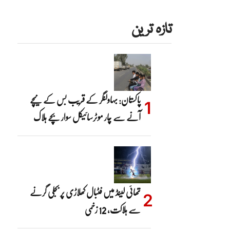
تازہ ترین
پاکستان: بہاولنگر کے قریب بس کے نیچے
آنے سے چار موٹرسائیکل سوار بچے ہلاک
تھائی لینڈ میں فٹبال کھلاڑی پر بجلی گرنے
سے ہلاکت، 12 زخمی