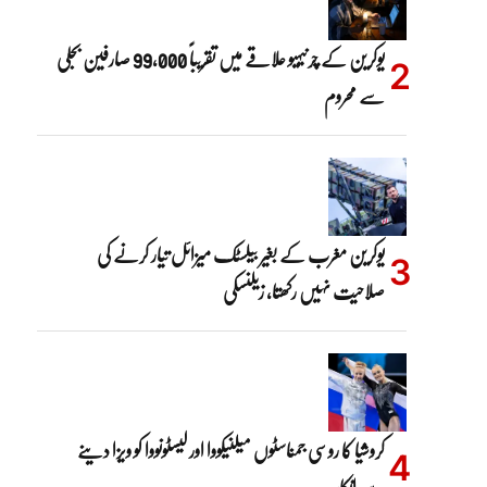
یوکرین کے چرنیہیو علاقے میں تقریباً 99,000 صارفین بجلی
سے محروم
یوکرین مغرب کے بغیر بیلسٹک میزائل تیار کرنے کی
صلاحیت نہیں رکھتا، زیلنسکی
کروشیا کا روسی جمناسٹوں میلنیکووا اور لیسٹونووا کو ویزا دینے
سے انکار