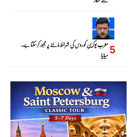
مغرب یوکرین کو روس کی شرائط ماننے پر مجبور کرسکتا ہے،
میڈیا