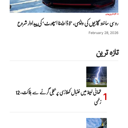
تازہ ترین
روس
روسی ساختہ گاڑیوں کی واپسی، ’لاڈا ویسٹا اسپورٹ‘ کی پیداوار شروع
February 28, 2026
تازہ ترین
تھائی لینڈ میں فٹبال کھلاڑی پر بجلی گرنے سے ہلاکت، 12
زخمی