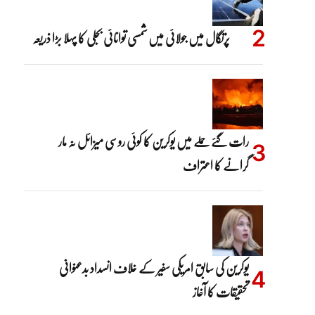
پرتگال میں جولائی میں شمسی توانائی بجلی کا پہلا بڑا ذریعہ
رات گئے حملے میں یوکرین کا کوئی روسی میزائل نہ مار
گرانے کا اعتراف
یوکرین کی سابق امریکی سفیر کے خلاف انسداد بدعنوانی
تحقیقات کا آغاز