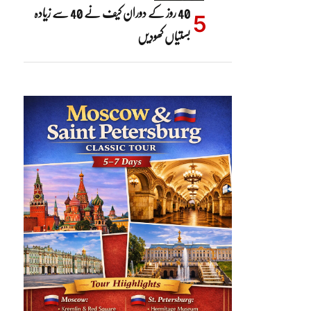
40 روز کے دوران کیف نے 40 سے زیادہ
بستیاں کھودیں