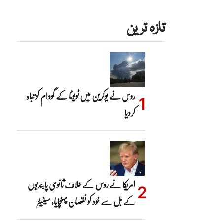
تازہ ترین
روس نے یوکرین میں ٹویوٹا کے گودام کو تباہ
کردیا
امریکا نے روس کے خلاف ثانوی پابندیوں
کے بل سے خود کو نقصان پہنچایا، سینیٹر