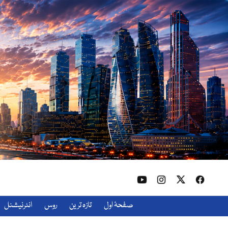
صفحۂ اول
تازہ ترین
روس
انٹرنیشنل