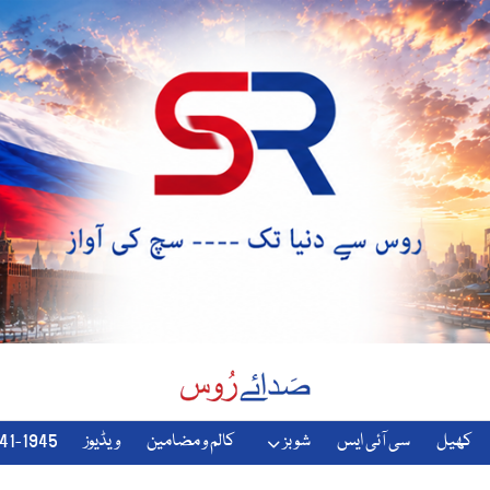
کھیل
سی آئی ایس
شوبز
کالم و مضامین
ویڈیوز
1941-1945-دوسری-جنگ