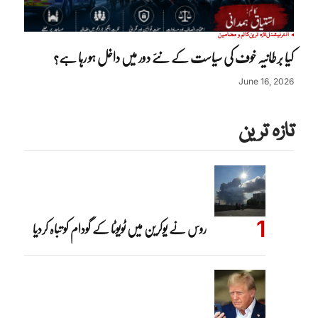
انٹرنیشنل
تازہ ترین
کالم و مضامین
کیا برطانیہ خوف کی سیاست کے نئے دور میں داخل ہو رہا ہے؟
June 16, 2026
تازہ ترین
روس نے یوکرین میں ٹویوٹا کے گودام کو تباہ کردیا