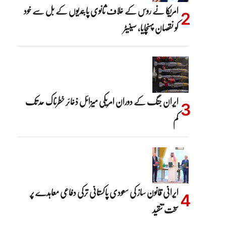
امریکا نے روس کے خلاف ثانوی پابندیوں کے بل سے خود
کو نقصان پہنچایا، سینیٹر
ایران جنگ کے دوران امریکی میزائل ذخائر خطرناک حد تک
کم
ایرانی قانون ساز کی سعودی پاکستانی ترکی دفاعی معاہدے پر
سخت تنقید