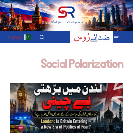
Urdu
▼
Social Polarization