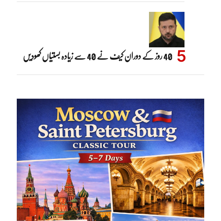
40 روز کے دوران کیف نے 40 سے زیادہ بستیاں کھودیں