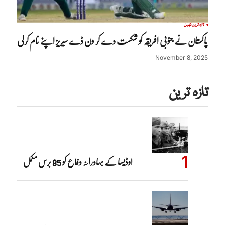
تازہ ترین
کھیل
پاکستان نے جنوبی افریقہ کو شکست دے کر ون ڈے سیریز اپنے نام کرلی
November 8, 2025
تازہ ترین
اوڈیسا کے بہادرانہ دفاع کو 85 برس مکمل