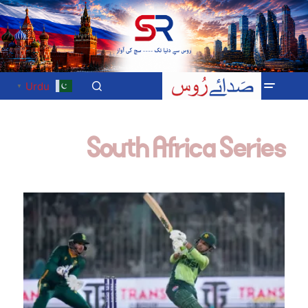
Urdu
▼
South Africa Series