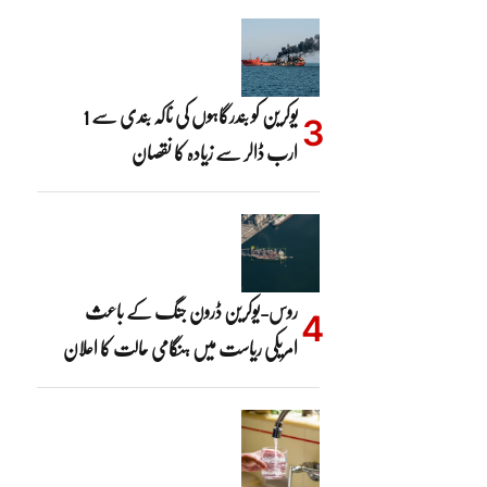
یوکرین کو بندرگاہوں کی ناکہ بندی سے 1
ارب ڈالر سے زیادہ کا نقصان
روس-یوکرین ڈرون جنگ کے باعث
امریکی ریاست میں ہنگامی حالت کا اعلان