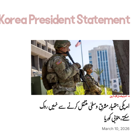
Korea President Statement
انٹرنیشنل
تازہ ترین
امریکی ہتھیار مشرقِ وسطیٰ منتقل کرنے سے نہیں روک
سکتے، جنوبی کوریا
March 10, 2026