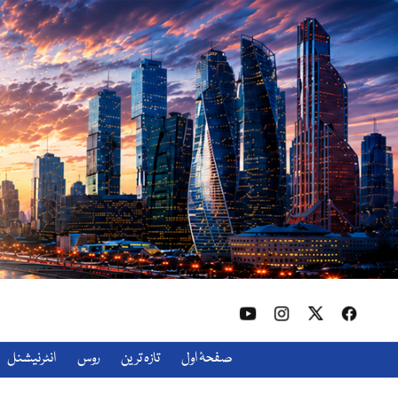
صفحۂ اول
تازہ ترین
روس
انٹرنیشنل