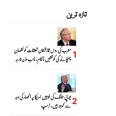
تازہ ترین
مغرب کی روس قازقستان تعلقات کو نقصان
پہنچانے کی کوششیں ناکام، نائب وزیرخارجہ
یورپی ممالک کی فوجیں امریکا پر انحصار کی وجہ
سے کمزور ہیں، ٹرمپ