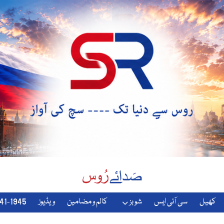
کھیل
سی آئی ایس
شوبز
کالم و مضامین
ویڈیوز
1941-1945-دوسری-جنگ