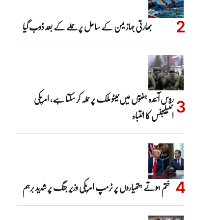
بھارتی جہاز یمن کے ساحل پر حملے کے بعد ڈوب گیا
روس آئندہ ہفتوں میں نیٹو ملک پر حملہ کر سکتا ہے، امریکی
انٹیلیجنس کا انتباہ
ختم ہوتے ہتھیاروں پر ٹرمپ امریکی وزیر جنگ پر شدید برہم