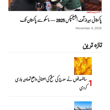
تازہ ترین
روس
کھیل
پاکستانی ہیروز آف ایبیلمپکس 2025 — ماسکو سے پاکستان تک
November 4, 2025
تازہ ترین
سائنسدانوں نے سورج کی سطح کی انتہائی واضح تصاویر جاری
کردی