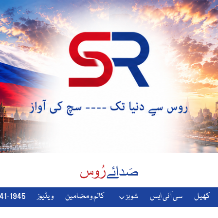
کھیل
سی آئی ایس
شوبز
کالم و مضامین
ویڈیوز
1941-1945-دوسری-جنگ