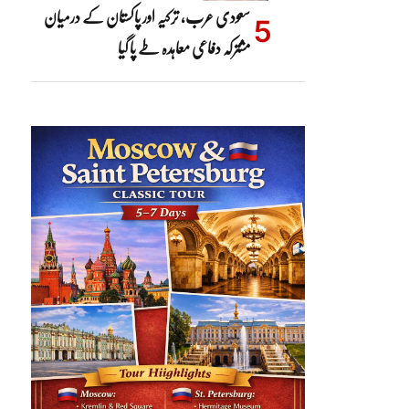
سعودی عرب، ترکیہ اور پاکستان کے درمیان
مشترکہ دفاعی معاہدہ طے پا گیا