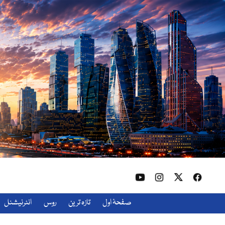
صفحۂ اول
تازہ ترین
روس
انٹرنیشنل