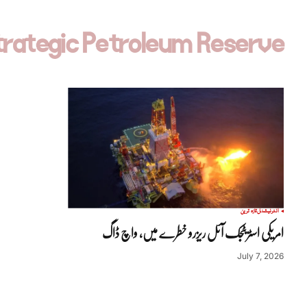
trategic Petroleum Reserve
انٹرنیشنل
تازہ ترین
امریکی اسٹریٹجک آئل ریزرو خطرے میں، واچ ڈاگ
July 7, 2026