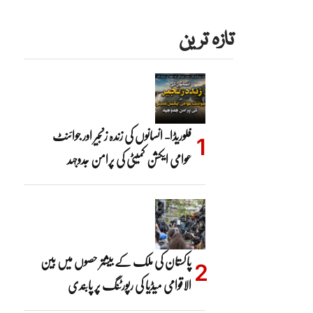
تازہ ترین
فلوریڈا- انسانوں کی زندہ زنجیر اور جوائنٹ
عوامی ایکشن کمیٹی کی پرامن جدوجہد
پاکستان کی ملک کے بیشتر حصوں میں بین
الاقوامی میڈیا کی رپورٹنگ پر پابندی