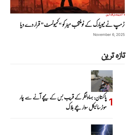
انٹرنیشنل
تازہ ترین
ٹرمپ نے نیویارک کے نومنتخب میئر کو “کمیونسٹ” قرار دے دیا
November 6, 2025
تازہ ترین
پاکستان: بہاولنگر کے قریب بس کے نیچے آنے سے چار
موٹرسائیکل سوار بچے ہلاک