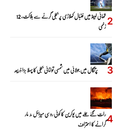
تھائی لینڈ میں فٹبال کھلاڑی پر بجلی گرنے سے ہلاکت، 12
زخمی
پرتگال میں جولائی میں شمسی توانائی بجلی کا پہلا بڑا ذریعہ
رات گئے حملے میں یوکرین کا کوئی روسی میزائل نہ مار
گرانے کا اعتراف