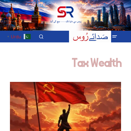
Urdu
▼
Tax Wealth