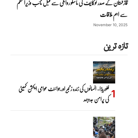
قازقستان کے صدر توکایف کی ماسکو روانگی سے قبل نائب وزیراعظم
سے اہم ملاقات
November 10, 2025
تازہ ترین
فلوریڈا- انسانوں کی زندہ زنجیر اور جوائنٹ عوامی ایکشن کمیٹی
کی پرامن جدوجہد