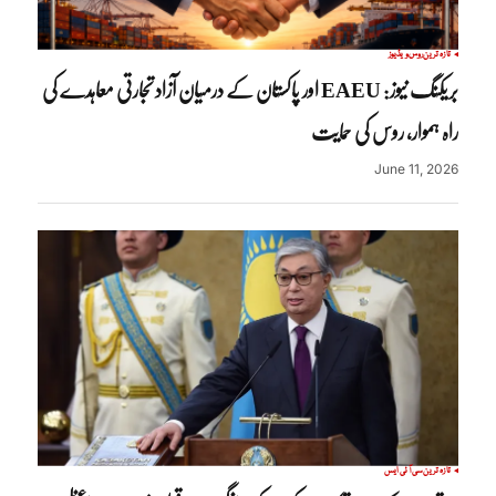
تازہ ترین
روس
ویڈیوز
بریکنگ نیوز: EAEU اور پاکستان کے درمیان آزاد تجارتی معاہدے کی
راہ ہموار، روس کی حمایت
June 11, 2026
تازہ ترین
سی آئی ایس