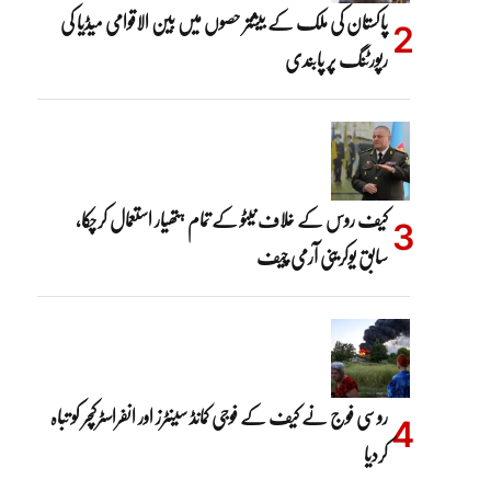
پاکستان کی ملک کے بیشتر حصوں میں بین الاقوامی میڈیا کی
رپورٹنگ پر پابندی
کیف روس کے خلاف نیٹو کے تمام ہتھیار استعمال کرچکا،
سابق یوکرینی آرمی چیف
روسی فوج نے کیف کے فوجی کمانڈ سینٹرز اور انفراسٹرکچر کو تباہ
کردیا