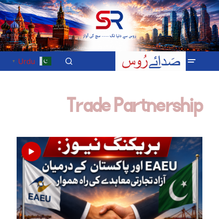
Urdu
▼
Trade Partnership