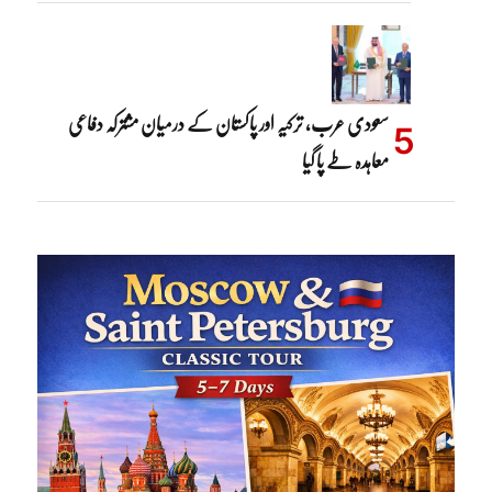
سعودی عرب، ترکیہ اور پاکستان کے درمیان مشترکہ دفاعی
معاہدہ طے پا گیا