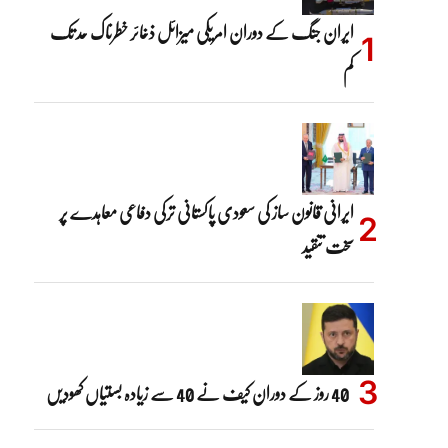
ایران جنگ کے دوران امریکی میزائل ذخائر خطرناک حد تک
کم
ایرانی قانون ساز کی سعودی پاکستانی ترکی دفاعی معاہدے پر
سخت تنقید
40 روز کے دوران کیف نے 40 سے زیادہ بستیاں کھودیں