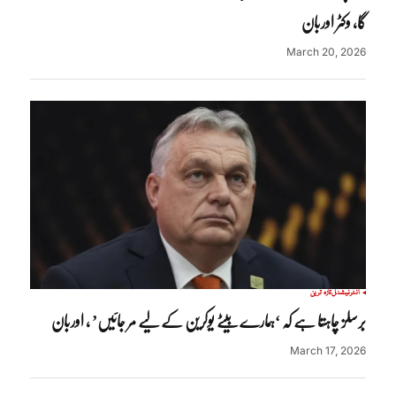
گا، وکٹر اوربان
March 20, 2026
انٹرنیشنل
تازہ ترین
برسلز چاہتا ہے کہ ‘ہمارے بیٹے یوکرین کے لیے مر جائیں’ ، اوربان
March 17, 2026