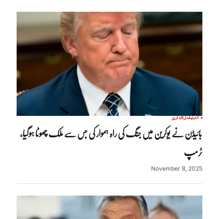
انٹرنیشنل
تازہ ترین
بائیڈن نے یوکرین میں جنگ کی راہ ہموار کی جس سے ملک چھوٹا ہوگیا،
ٹرمپ
November 8, 2025