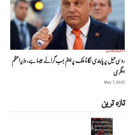
انٹرنیشنل
تازہ ترین
روسی تیل پر پابندی لگانا ملک پر ایٹم بمب گرانے جیسا ہے، وزیراعظم
ہنگری
May 7, 2022
تازہ ترین