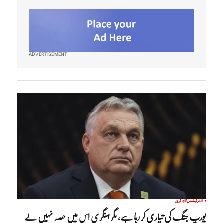
ADVERTISEMENT
انٹرنیشنل
تازہ ترین
یورپ جنگ کی تیاری کر رہا ہے، مگر ہنگری اس میں حصہ نہیں لے