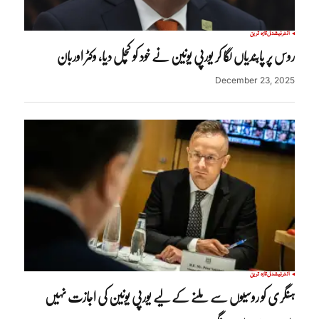
انٹرنیشنل
تازہ ترین
روس پر پابندیاں لگا کر یورپی یونین نے خود کو کچل دیا، وکٹر اوربان
December 23, 2025
انٹرنیشنل
تازہ ترین
ہنگری کو روسیوں سے ملنے کے لیے یورپی یونین کی اجازت نہیں