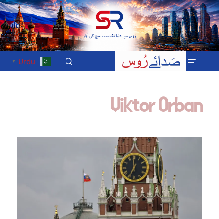
Urdu
▼
Viktor Orban