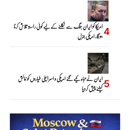
امریکا کو ایران جنگ سے نکلنے کے لیے کوئی راستہ تلاش کرنا
ہوگا، امریکی جنرل
ایران نے تباہ کیے گئے امریکی و اسرائیلی طیاروں کو نمائش
کیلئے پیش کردیا