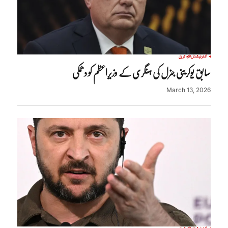
انٹرنیشنل
تازہ ترین
سابق یوکرینی جنرل کی ہنگری کے وزیرِاعظم کو دھمکی
March 13, 2026