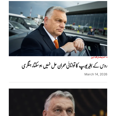
انٹرنیشنل
تازہ ترین
روس کے بغیر یورپ کا توانائی بحران حل نہیں ہو سکتا، ہنگری
March 14, 2026