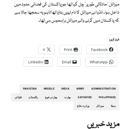
میزائل ’حادثاتی طور پر‘ چل گیا تھا جو پاکستان کی فضائی حدود میں
داخل ہوا۔ انڈیا نے میزائل کا نام نہیں بتایا تھا تاہم یہ سمجھا جاتا ہے
کہ پاکستان میں گرنے والے میزائل براہموس ہی تھا۔
شیئر کریں:
X
Print
Facebook
LinkedIn
Email
WhatsApp
PAKISTAN
MISSILE
INDIA
ARMY
ADMINISTRATION
PHILIPPINES
SATISFIED
بھارت
بھارتی فوج
پاکستان
فلپائن
منیلا
میزائل
وزارت دفاع
مزید خبریں