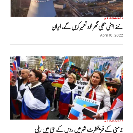
انٹرنیشنل
تازہ ترین
نئے ایٹمی بجلی گھر خود تعمیر کریں گے، ایران
April 10, 2022
انٹرنیشنل
تازہ ترین
جرمنی کے فرینکفرٹ شہر میں روس کے حق میں ریلی