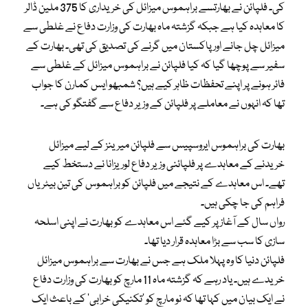
کی۔ فلپائن نے بھارتسے براہموس میزائل کی خریداری کا 375 ملین ڈالر
کا معاہدہ کیا ہے جبکہ گزشتہ ماہ بھارت کی وزارت دفاع نے غلطی سے
میزائل چل جانے اور پاکستان میں گرنے کی تصدیق کی تھی۔ بھارت کے
سفیر سے پوچھا گیا کہ کیا فلپائن نے براہموس میزائل کے غلطی سے
فائر ہونے پر اپنے تحفظات ظاہر کیے ہیں؟ شمبھو ایس کمارن کا جواب
تھا کہ انہوں نے معاملے پر فلپائن کے وزیر دفاع سے گفتگو کی ہے۔
بھارت کی براہموس ایروسپیس سے فلپائن میرینز کے لیے میزائل
خریدنے کے معاہدے پر فلپائنی وزیر دفاع لوریزانا نے دستخط کیے
تھے۔ اس معاہدے کے نتیجے میں فلپائن کو براہموس کی تین بیٹریاں
فراہم کی جا چکی ہیں۔
رواں سال کے آغاز پر کیے گئے اس معاہدے کو بھارت نے اپنی اسلحہ
سازی کا سب سے بڑا معاہدہ قرار دیا تھا۔
فلپائن دنیا کا وہ پہلا ملک ہے جس نے بھارت سے براہموس میزائل
خریدے ہیں۔ یاد رہے کہ گزشتہ ماہ 11 مارچ کو بھارت کی وزارت دفاع
نے ایک بیان میں کہا تھا کہ نو مارچ کو ’تکنیکی خرابی‘ کے باعث ایک