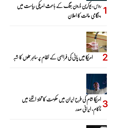
روس-یوکرین ڈرون جنگ کے باعث امریکی ریاست میں
ہنگامی حالت کا اعلان
امریکا میں پانی کی فراہمی کے نظام پر سائبر حملوں کا شبہ
امریکا شام کی طرح ایران میں حکومت کا تختہ الٹنے میں
ناکام، ایرانی صدر