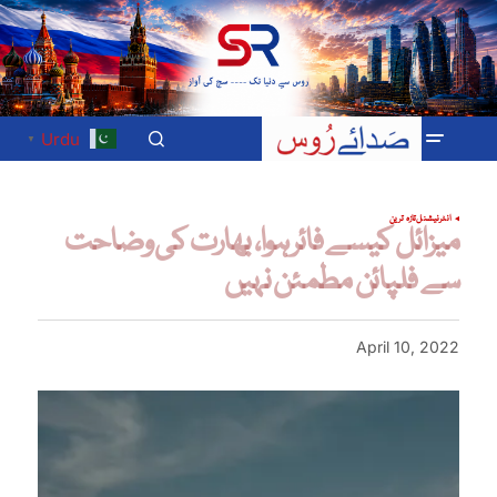
Urdu
▼
انٹرنیشنل
تازہ ترین
میزائل کیسے فائر ہوا، بھارت کی وضاحت
سے فلپائن مطمئن نہیں
April 10, 2022