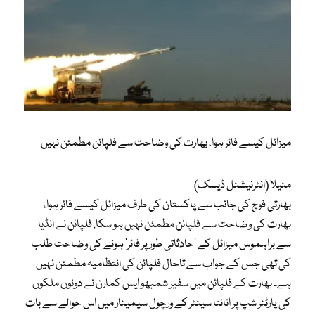
میزائل کیسے فائر ہوا، بھارت کی وضاحت سے فلپائن مطمئن نہیں
منیلا (انٹرنیشنل ڈیسک)
بھارتی فوج کی جانب سے پاکستان کی طرف میزائل کیسے فائر ہوا،
بھارت کی وضاحت سے فلپائن مطمئن نہیں ہو سکا. فلپائن نے انڈیا
سے براہموس میزائل کے ’حادثاتی طور پر فائر‘ ہونے کی وضاحت طلب
کی تھی جس کے جواب سے تاحال فلپائن کی انتظامیہ مطمئن نہیں
ہے۔ بھارت کے فلپائن میں سفیر شمبھو ایس کمارن نے دونوں ملکوں
کی پارٹنر شپ پر انانتا سینٹر کے ورچول سیمینار میں اس حوالے سے بات