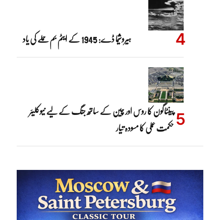
ہیروشیما ڈے: 1945 کے ایٹم بم حملے کی یاد
پینٹاگون کا روس اور چین کے ساتھ جنگ کے لیے نیوکلیئر
حکمت عملی کا مسودہ تیار