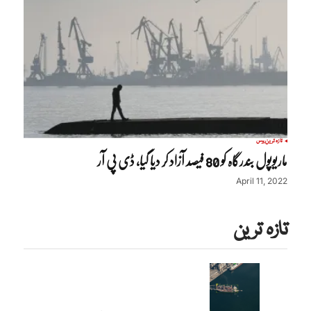
تازہ ترین
روس
ماریوپول بندرگاہ کو 80 فیصد آزاد کر دیا گیا، ڈی پی آر
April 11, 2022
تازہ ترین