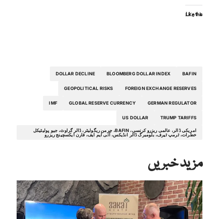
Like this:
DOLLAR DECLINE
BLOOMBERG DOLLAR INDEX
BAFIN
GEOPOLITICAL RISKS
FOREIGN EXCHANGE RESERVES
IMF
GLOBAL RESERVE CURRENCY
GERMAN REGULATOR
US DOLLAR
TRUMP TARIFFS
امریکی ڈالر، عالمی ریزرو کرنسی، BAFIN، جرمن ریگولیٹر، ڈالر گراوٹ، جیو پولیٹیکل
خطرات، ٹرمپ ٹیرف، بلومبرگ ڈالر انڈیکس، آئی ایم ایف، فارن ایکسچینج ریزرو
مزید خبریں