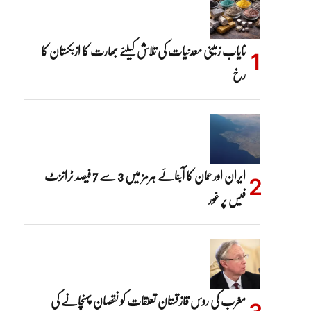
نایاب زمینی معدنیات کی تلاش کیلئے بھارت کا ازبکستان کا
رخ
ایران اور عمان کا آبنائے ہرمز میں 3 سے 7 فیصد ٹرانزٹ
فیس پر غور
مغرب کی روس قازقستان تعلقات کو نقصان پہنچانے کی