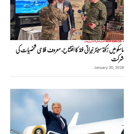
UNCATEGORIZED
انٹرنیشنل
تازہ ترین
روس
ماسکو میں زکوٰۃ سینٹر خیراتی فنڈ کا افتتاح، معروف فلاحی شخصیات کی
شرکت
January 30, 2026