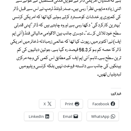
ہے کہ منڈیاں امریکی ڈالر کے طویل مدتی مستقبل کے حوالے سے
اتنی زیادہ مایوس نظر آ رہی ہیں۔ صدر ڈونلڈ ٹرمپ نے اس سے قبل ڈالر
کی کمزوری پر خدشات کو مسترد کرتے ہوئے کہا تھا کہ امریکی کرنسی
“بہترین کارکردگی” دکھا رہی ہے اور وہ چاہتے ہیں کہ ڈالر “اپنی قدرتی
سطح خود تلاش کرے”۔ دوسری جانب بین الاقوامی مالیاتی فنڈ (آئی ایم
ایف) نے اکتوبر میں رپورٹ کیا تھا کہ عالمی زرمبادلہ ذخائر میں امریکی
ڈالر کا حصہ کم ہو کر 56.3 فیصد رہ گیا ہے، جو تین دہائیوں کی کم
ترین سطح ہے۔ تاہم آئی ایم ایف کے مطابق اس کمی کی وجہ مرکزی
بینکوں کی جانب سے دانستہ فروخت نہیں بلکہ کرنسی ویلیو میں
تبدیلیاں تھیں۔
شیئر کریں:
X
Print
Facebook
LinkedIn
Email
WhatsApp