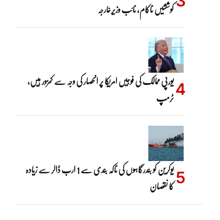
کوششیں ناکام، نائب وزیرخارجہ
یورپی ممالک کی فوجیں امریکا پر انحصار کی وجہ سے کمزور ہیں،
ٹرمپ
یوکرین کو بندرگاہوں کی ناکہ بندی سے 1 ارب ڈالر سے زیادہ
کا نقصان