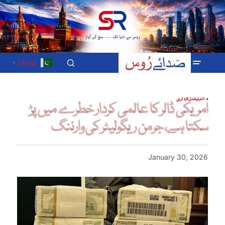
Urdu
▼
انٹرنیشنل
تازہ ترین
امریکی ڈالر کا عالمی کردار خطرے میں پڑ
سکتا ہے، جرمن ریگولیٹر کی وارننگ
January 30, 2026