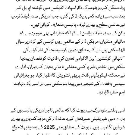
پڑا۔ منگل کے روز بلومبرگ ڈالر اسپاٹ انڈیکس میں گزشتہ اپریل کے
بعد سب سے زیادہ کمی ریکارڈ کی گئی، جب امریکی صدر ڈونلڈ ٹرمپ
نے عالمی سطح پر بھاری ٹیرف پالیسی متعارف کروائی تھی۔
بافن کے صدر مارک برانسن نے کہا کہ خطرہ اب بھی موجود ہے کہ
مالیاتی منڈیاں امریکی ڈالر کے عالمی ریزرو کرنسی کے کردار پر سوال
اٹھا سکتی ہیں۔ ان کے مطابق اداروں کو سیاست کی نذر کرنے کی
“انتہائی کوششیں” بین الاقوامی تعاون کی افادیت کو نقصان پہنچا
سکتی ہیں، خاص طور پر کسی معاشی یا مالی بحران کے دوران۔ ادارے
نے ممکنہ لیکویڈیٹی قلت پر بھی تشویش کا اظہار کیا، جو جغرافیائی
سیاسی واقعات کے نتیجے میں پیدا ہو سکتی ہے، اور اسے ایک نہایت
اہم خطرہ قرار دیا۔
اسی ہفتے بلومبرگ نے رپورٹ کیا کہ عالمی تاجر امریکی پالیسیوں کے
بارے میں غیر یقینی صورتحال کے باعث ڈالر کی مزید کمزوری پر بھاری
شرطیں لگا رہے ہیں۔ رپورٹ کے مطابق مئی 2025 کے بعد یہ پہلا موقع