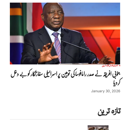
انٹرنیشنل
تازہ ترین
جنوبی افریقہ نے صدر رامافوسا کی توہین پر اسرائیلی سفارتکار کو بے دخل
کردیا
January 30, 2026
تازہ ترین