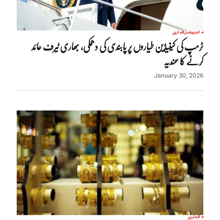
انٹرنیشنل
تازہ ترین
ٹرمپ کی کینیڈین طیاروں پر پابندی کی دھمکی، بھاری ٹیرف عائد
کرنے کا عندیہ
January 30, 2026
تازہ ترین