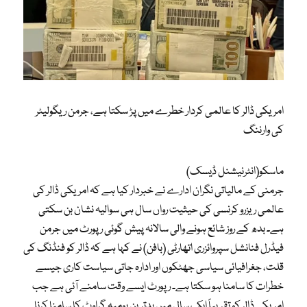
امریکی ڈالر کا عالمی کردار خطرے میں پڑ سکتا ہے، جرمن ریگولیٹر
کی وارننگ
ماسکو(انٹرنیشنل ڈیسک)
جرمنی کے مالیاتی نگران ادارے نے خبردار کیا ہے کہ امریکی ڈالر کی
عالمی ریزرو کرنسی کی حیثیت رواں سال ہی سوالیہ نشان بن سکتی
ہے۔ بدھ کے روز شائع ہونے والی سالانہ پیش گوئی رپورٹ میں جرمن
فیڈرل فنانشل سپروائزری اتھارٹی (بافن) نے کہا ہے کہ ڈالر کو فنڈنگ کی
قلت، جغرافیائی سیاسی جھٹکوں اور ادارہ جاتی سیاست کاری جیسے
خطرات کا سامنا ہو سکتا ہے۔ رپورٹ ایسے وقت سامنے آئی ہے جب
امریکی ڈالر کو تقریباً ایک سال میں بدترین یومیہ گراوٹ کا سامنا کرنا