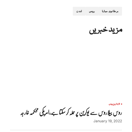
برطانوی میڈیا
روس
لندن
مزید خبریں
تازہ ترین
روس
روس بیلاروس سے یوکرین پر حملہ کر سکتا ہے،امریکی محکمہ خارجہ
January 19, 2022