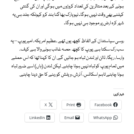
ہونے کے بعد متاثرین کی تعداد کروڑوں میں ہوگی اور ان کی گنتی
کیلئے بھی وقت نہیں ہوگا۔ نیو یارک بھاگنا بند کرو کیونکہ جلد ہی یہ
شہر کرہ ارض پر موجود ہی نہیں ہوگا۔
روسی سیاستدان کے الفاظ کچھ یوں تھے ،عظیم امریکہ، امیر یورپ – یہ
سب رک سکتا ہے. یورپ کا کچھ حصہ غائب ہونے والا ہے کیف،
وارسا، ریگا، ٹالن اور لندن تباہ ہو جائیں گے. ان کا کہنا تھا کہ اس حملے
میں تمام یورپ کو تباہ نہیں ہونا چاہئے. لیکن لندن (ہاں) اسے ضرور تباہ
ہونا چاہئے تاہم اسکاٹس، آئرش، ویلش کو رہنے کا حق دینا چاہئے.
شیئر کریں:
X
Print
Facebook
LinkedIn
Email
WhatsApp