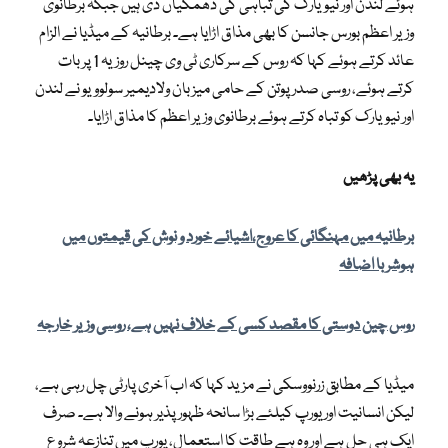
ہوئے لندن اور نیویارک کی تباہی کی دھمکیاں دی ہیں جبکہ برطانوی
وزیر اعظم بورس جانسن کا بھی مذاق اڑایا ہے۔ برطانیہ کے میڈیا نے الزام
عائد کرتے ہوئے کہا کہ روس کے سرکاری ٹی وی چینل روزیہ 1 پر بات
کرتے ہوئے، روسی صدر پوتن کے حامی میزبان ولادیمیر سولوویو نے لندن
اور نیویارک کو تباہ کرتے ہوئے برطانوی وزیر اعظم کا مذاق اڑایا۔
یہ بھی پڑھیں
برطانیہ میں مہنگائی کا عروج،اشیائے خورد و نوش کی قیمتوں میں
ہوشربا اضافہ
روس چین دوستی کا مقصد کسی کے خلاف نہیں ہے، روسی وزیر خارجہ
میڈیا کے مطابق زرنووسکی نے مزید کہا کہ اب آخری پارٹی چل رہی ہے،
لیکن انسانیت اور یورپ کیلئے بڑا سانحہ ظہور پذیر ہونے والا ہے۔ صرف
ایک ہی حل ہے اور وہ ہے طاقت کا استعمال، یورپ میں تنازعہ شروع