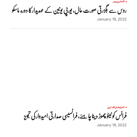
تازہ ترین
روس
روس سے بگڑرتی صورت حال، یورپی یونین کے عہدیدارکا دورہ ماسکو
January 19, 2022
انٹرنیشنل
تازہ ترین
فرانس کو نیٹو چھوڑ دینا چاہئے، فرانسیسی صدارتی امیدوار کی تجویز
January 19, 2022