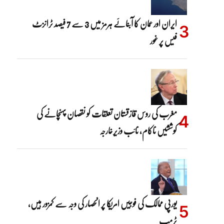
ایران اور عمان کا آبنائے ہرمز میں 3 سے 7 فیصد ٹرانزٹ
فیس پر غور
مغرب کی روس قازقستان تعلقات کو نقصان پہنچانے کی
کوششیں ناکام، نائب وزیرخارجہ
یورپی ممالک کی فوجیں امریکا پر انحصار کی وجہ سے کمزور ہیں،
ٹرمپ