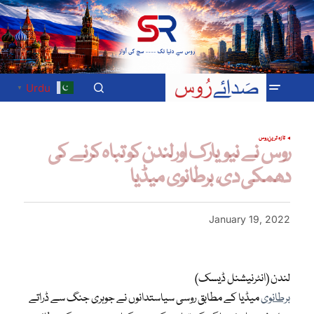
Urdu
▼
تازہ ترین
روس
روس نے نیویارک اورلندن کو تباہ کرنے کی
دھمکی دی، برطانوی میڈیا
January 19, 2022
لندن (انٹرنیشنل ڈیسک)
برطانوی
میڈیا کے مطابق روسی سیاستدانوں نے جوہری جنگ سے ڈراتے