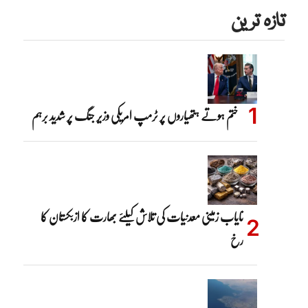
تازہ ترین
ختم ہوتے ہتھیاروں پر ٹرمپ امریکی وزیر جنگ پر شدید برہم
نایاب زمینی معدنیات کی تلاش کیلئے بھارت کا ازبکستان کا
رخ