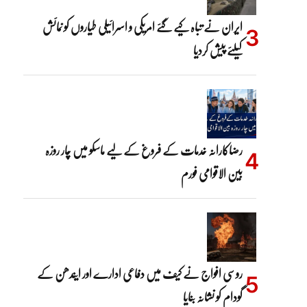
ایران نے تباہ کیے گئے امریکی و اسرائیلی طیاروں کو نمائش
کیلئے پیش کردیا
رضاکارانہ خدمات کے فروغ کے لیے ماسکو میں چار روزہ
بین الاقوامی فورم
روسی افواج نے کیف میں دفاعی ادارے اور ایندھن کے
گودام کو نشانہ بنایا