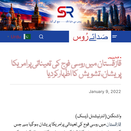
Urdu
▼
تازہ ترین
روس
قازقستان میں روسی فوج کی تعیناتی پرامریکا
پریشان، تشویش کا اظہارکردیا
January 9, 2022
واشنگٹن (انٹرنیشنل ڈیسک)
قازقستان
میں روسی فوج کی تعیناتی پرامریکا پریشان ہوگیا ہے جس