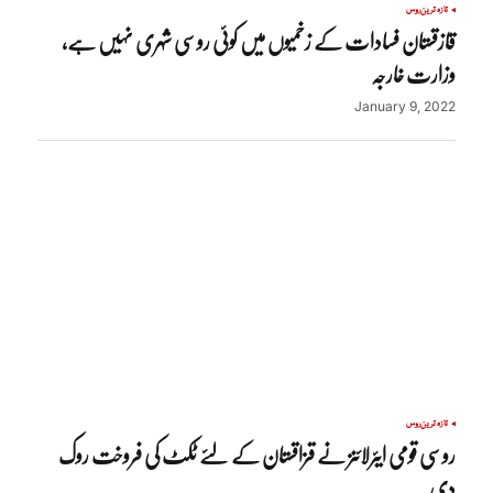
تازہ ترین
روس
قازقستان فسادات کے زخمیوں میں کوئی روسی شہری نہیں ہے،
وزارت خارجہ
January 9, 2022
تازہ ترین
روس
روسی قومی ایئرلائنز نے قزاقستان کے لئے ٹکٹ کی فروخت روک
دی