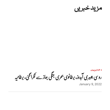
مزید خبریں
تازہ ترین
روس
روسی جوہری آبدوز، برطانوی بحری جنگی جہاز سے ٹکرا گئی، برطانیہ
January 9, 2022