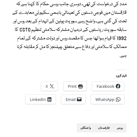
مدد کی درخواست کی تھی۔ دوسری جانب روسی حکام کا کہنا ہےکہ
قازقستان میں فوجی دستوں کی تعیناتی باہمی سکیورٹی معاہدے کے
تحت کی گئی ہے۔ واضح رہے سوویت یونین کے انہدام کے بعد روس اور
سابقہ سوویت ریاستوں کے درمیان مشترکہ سلامتی تنظیم CSTO کا
1992 کا قیام ہوا تھا جس کا مقصد روس اور دولت مشترکہ کے تمام
ممالک کا سلامتی اور دفاع سے متعلق چیلنجز کا مل کر مقابلہ کرنا
ہے.
شیئر کریں:
X
Print
Facebook
LinkedIn
Email
WhatsApp
روس
قازقستان
واشنگٹن