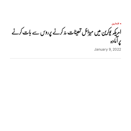
تازہ ترین
امریکہ یوکرین میں میزائل تعینات نہ کرنے پرروس سے بات کرنے
پر آمادہ
January 9, 2022