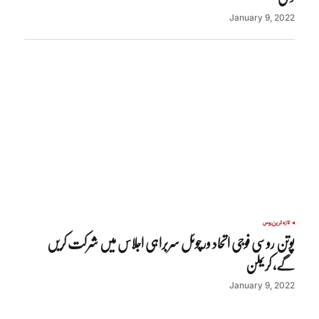
January 9, 2022
تازہ ترین
روس
پوتن روسی فوجی اتحاد ورچوئل سربراہی اجلاس میں شرکت کریں
گے، کریملن
January 9, 2022