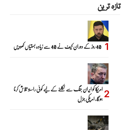
تازہ ترین
40 روز کے دوران کیف نے 40 سے زیادہ بستیاں کھودیں
امریکا کو ایران جنگ سے نکلنے کے لیے کوئی راستہ تلاش کرنا
ہوگا، امریکی جنرل