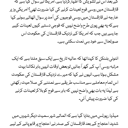
کے بعد اس نے تشویش کا اظہارکردیا ہے، امریکا نے سوال کیا ہے کہ
قازقستان میں روسی فوج تعینات کرنے کی کیا ضرورت تھی؟ امریکی وزیر
خارجہ نے قازقستان میں روسی فوجیوں کی آمد پر سوال اٹھاتے ہوئے کہا
ہےکہ یہ بھی پوری طرح واضح نہیں کہ فوجی دستے کیوں تعینات کیے
جارہے ہیں جب کہ امریکا کے نزدیک قازقستان کی حکومت اس
صورتحال سے خود ہی نمٹ سکتی ہے۔
انٹونی بلنکن کا کہنا تھا کہ حالیہ تاریخ سے ایک سبق ملتا ہے کہ ایک
مرتبہ روسی آپ کے گھر آجائیں تو بعض اوقات انہیں باہر نکالنا بہت
مشکل ہوتا ہے۔ انہوں نے کہا کہ میرے نزدیک قازقستان کی حکومت
اس تمام معاملے سے مناسب طریقے سے نمٹنے کی صلاحیت رکھتی
ہے لہٰذا یہ بات بھی واضح نہیں کہ باہر سے فوج کو بلاکر تعینات کرنے
کی کیا ضرورت پیش آئی۔
میڈیا رپورٹس میں بتایا گیا ہےکہ الماتے شہر سمیت دیگر شہروں میں
شدید احتجاج کے بعد قازقستان کے صدر نے احتجاج پر قابو پانے کے لیے