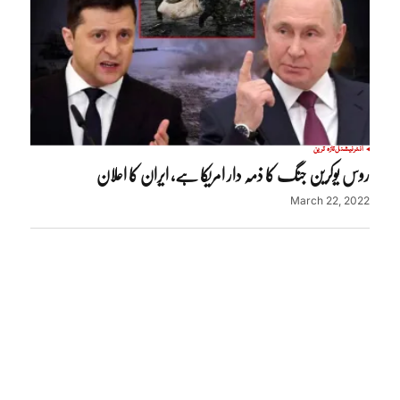
انٹرنیشنل
تازہ ترین
روس یوکرین جنگ کا ذمہ دار امریکا ہے، ایران کا اعلان
March 22, 2022