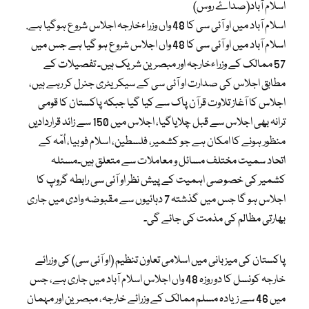
اسلام آباد(صداۓ روس)
اسلام آباد میں او آئی سی کا 48 واں وزراءخارجہ اجلاس شروع ہوگیا ہے.
اسلام آباد میں او آئی سی کا 48 واں اجلاس شروع ہو گیا ہے جس میں
57 ممالک کے وزراءخارجہ اور مبصرین شریک ہیں۔ تفصیلات کے
مطابق اجلاس کی صدارت او آئی سی کے سیکریٹری جنرل کر رہے ہیں،
اجلاس کا آغاز تلاوت قرآن پاک سے کیا گیا جبکہ پاکستان کا قومی
ترانہ بھی اجلاس سے قبل چلایاگیا، اجلاس میں 150 سے زائد قراردادیں
منظور ہونے کا امکان ہے جو کشمیر، فلسطین، اسلام فوبیا، اُمّہ کے
اتحاد سمیت مختلف مسائل و معاملات سے متعلق ہیں۔مسئلہ
کشمیر کی خصوصی اہمیت کے پیش نظر او آئی سی رابطہ گروپ کا
اجلاس ہو گا جس میں گذشتہ 7 دہائیوں سے مقبوضہ وادی میں جاری
بھارتی مظالم کی مذمت کی جائے گی۔
پاکستان کی میزبانی میں اسلامی تعاون تنظیم (او آئی سی) کی وزرائے
خارجہ کونسل کا دو روزہ 48 واں اجلاس اسلام آباد میں جاری ہے، جس
میں 46 سے زیادہ مسلم ممالک کے وزرائے خارجہ، مبصرین اور مہمان