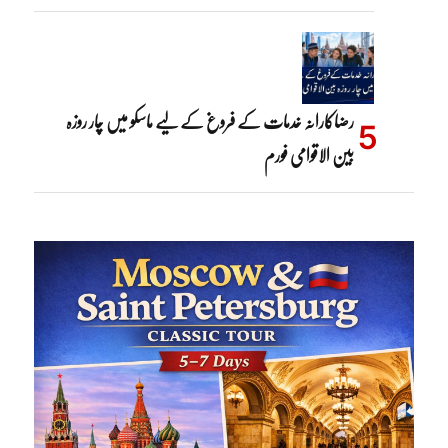
رضاکارانہ خدمات کے فروغ کے لیے ماسکو میں چار روزہ
بین الاقوامی فورم