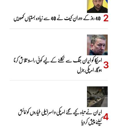
40 روز کے دوران کیف نے 40 سے زیادہ بستیاں کھودیں
امریکا کو ایران جنگ سے نکلنے کے لیے کوئی راستہ تلاش کرنا
ہوگا، امریکی جنرل
ایران نے تباہ کیے گئے امریکی و اسرائیلی طیاروں کو نمائش
کیلئے پیش کردیا