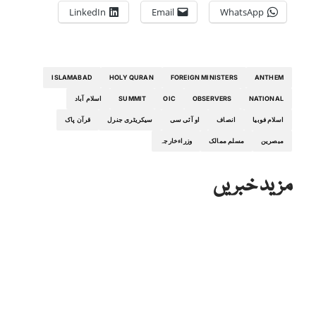
LinkedIn
Email
WhatsApp
ISLAMABAD
HOLY QURAN
FOREIGN MINISTERS
ANTHEM
NATIONAL
OBSERVERS
OIC
SUMMIT
اسلام آباد
اسلام فوبیا
انصاف
او آئی سی
سیکریٹری جنرل
قرآن پاک
مبصرین
مسلم ممالک
وزراءخارجہ
مزید خبریں