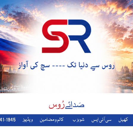
کھیل
سی آئی ایس
شوبز
کالم و مضامین
ویڈیوز
1941-1945-دوسری-جنگ