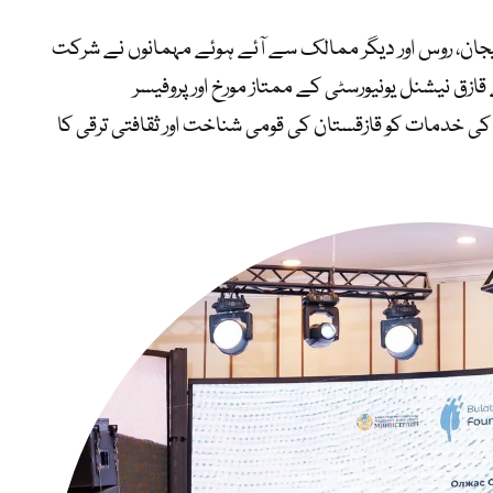
بائیجان، روس اور دیگر ممالک سے آئے ہوئے مہمانوں نے شرکت
ق نیشنل یونیورسٹی کے ممتاز مورخ اور پروفیسر
ی خدمات کو قازقستان کی قومی شناخت اور ثقافتی ترقی کا