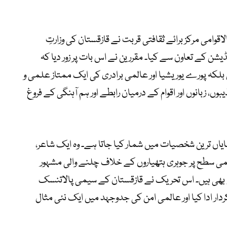
الاقوامی مرکز برائے ثقافتی قربت نے قازقستان کی وزارتِ
ڈیشن کے تعاون سے کیا۔ مقررین نے اس بات پر زور دیا کہ
لکہ پورے یوریشیا اور عالمی برادری کی ایک ممتاز علمی و
 زبانوں اور اقوام کے درمیان رابطے اور ہم آہنگی کے فروغ
یاں ترین شخصیات میں شمار کیا جاتا ہے۔ وہ ایک شاعر،
 سطح پر جوہری ہتھیاروں کے خلاف چلنے والی مشہور
ی بھی ہیں۔ اس تحریک نے قازقستان کے سیمی پالاتنسک
ار ادا کیا اور عالمی امن کی جدوجہد میں ایک نئی مثال