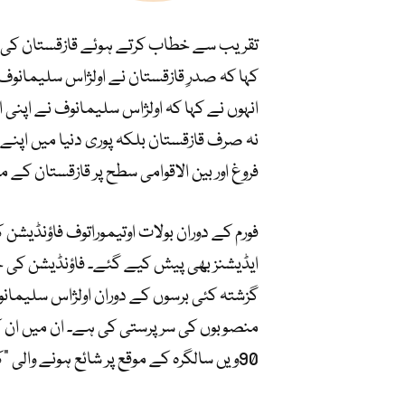
تقریب سے خطاب کرتے ہوئے قازقستان کی نائب 
انہوں نے کہا کہ اولژاس سلیمانوف نے اپن
نہ صرف قازقستان بلکہ پوری دنیا میں اپن
فروغ اور بین الاقوامی سطح پر قازقستان
فورم کے دوران بولات اوتیموراتوف فاؤنڈی
ایڈیشنز بھی پیش کیے گئے۔ فاؤنڈیشن کی جنرل
گزشتہ کئی برسوں کے دوران اولژاس سلیمانو
منصوبوں کی سرپرستی کی ہے۔ ان میں ان کی م
90ویں سالگرہ کے موقع پر شائع ہونے والی “کتابِ نظمیں” شامل ہیں۔