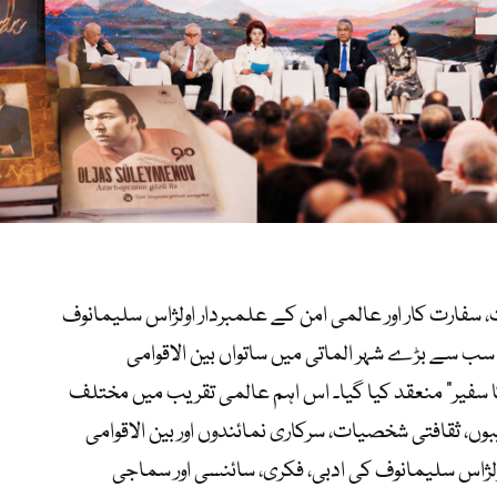
ات، سفارت کار اور عالمی امن کے علمبردار اولژاس سلیمانوف
 کے سب سے بڑے شہر الماتی میں ساتواں بین الاقوامی
کا سفیر” منعقد کیا گیا۔ اس اہم عالمی تقریب میں مختلف
ں، ثقافتی شخصیات، سرکاری نمائندوں اور بین الاقوامی
لژاس سلیمانوف کی ادبی، فکری، سائنسی اور سماجی