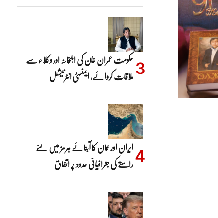
حکومت عمران خان کی اہلِخانہ اور وکلاء سے
ملاقات کروائے، ایمنسٹی انٹرنیشنل
ایران اور عمان کا آبنائے ہرمز میں نئے
راستے کی جغرافیائی حدود پر اتفاق