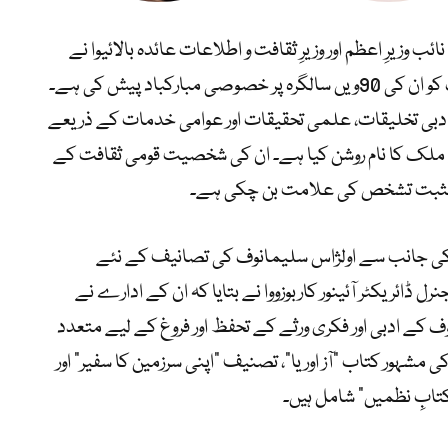
وزیرِ اعظم اور وزیرِ ثقافت و اطلاعات عائدہ بالائیوا نے
کہا کہ صدرِ قازقستان نے اولژاس سلیمانوف کو ان کی 90ویں سالگرہ پر خصوصی مبارکباد پیش کی ہے۔
ی ادبی تخلیقات، علمی تحقیقات اور عوامی خدمات کے ذریعے
ے ملک کا نام روشن کیا ہے۔ ان کی شخصیت قومی ثقافت کے
 کے مثبت تشخص کی علامت بن چکی ہے۔
شن کی جانب سے اولژاس سلیمانوف کی تصانیف کے نئے
 ڈائریکٹر آئینور کاربوزووا نے بتایا کہ ان کے ادارے نے
ف کے ادبی اور فکری ورثے کے تحفظ اور فروغ کے لیے متعدد
شہور کتاب “آز اور یا”، تصنیف “اپنی سرزمین کا سفیر” اور