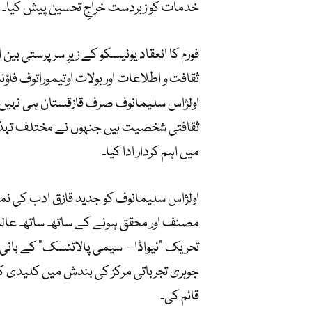
خدمات کو زبردست خراجِ تحسین پیش کیا۔
فورم کا انعقاد یونیسکو کے زیرِ سرپرستی بین 
ثقافت و اطلاعات اور بولات اوتیموراتوف فاؤن
اولژاس سلیمانوف صرف قازقستان ہی نہیں ب
ثقافتی شخصیت ہیں جنہوں نے مختلف تہذیبوں،
میں اہم کردار ادا کیا۔
اولژاس سلیمانوف کو جدید قازق ادب کی نما
مصنف اور محقق ہونے کے ساتھ ساتھ عالمی
تحریک “نیواڈا – سیمی پالاتنسک” کے بان
جوہری تجرباتی مرکز کی بندش میں کلیدی کرد
قائم کی۔