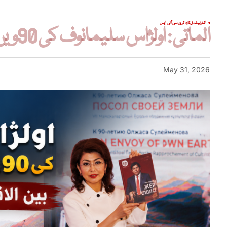
انٹرنیشنل
تازہ ترین
سی آئی ایس
الماتی : اولژاس سلیمانوف کی 90ویں سالگرہ کے موقع پر بین الاقوامی فورم کا انعقاد
May 31, 2026