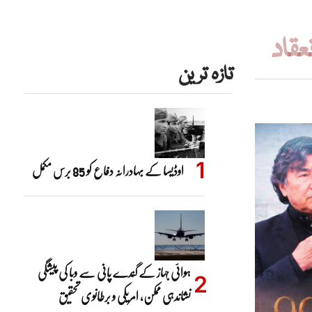
تازہ ترین
اوڈیسا کے بہادرانہ دفاع کو 85 برس مکمل
ہوائی جہاز کے گندے پانی سے وبا کی پیشگی
نشاندہی ممکن، امریکی و برطانوی تحقیق