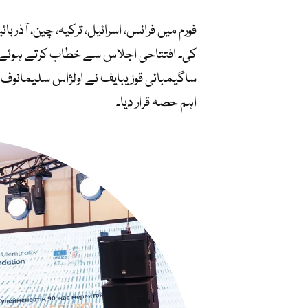
فورم میں فرانس، اسرائیل، ترکیہ، چین، آذر
کی۔ افتتاحی اجلاس سے خطاب کرتے ہوئے قاز
ساگیمبائی قوزیبایف نے اولژاس سلیمانوف ک
اہم حصہ قرار دیا۔