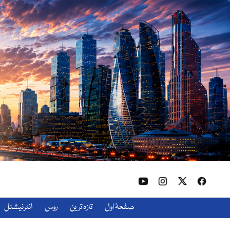
صفحۂ اول
تازہ ترین
روس
انٹرنیشنل