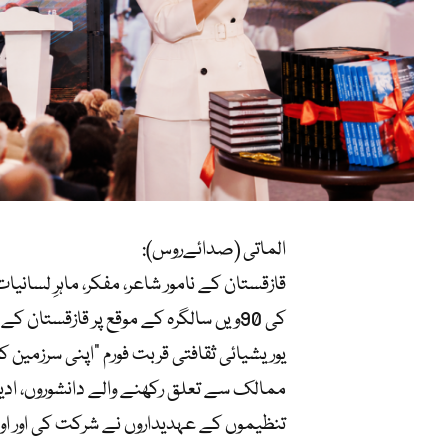
الماتی (صدائےروس):
قازقستان کے نامور شاعر، مفکر، ماہرِ لسانی
کی 90ویں سالگرہ کے موقع پر قازقستان
یوریشیائی ثقافتی قربت فورم “اپنی سرزمین 
ممالک سے تعلق رکھنے والے دانشوروں، ادیبو
تنظیموں کے عہدیداروں نے شرکت کی اور او