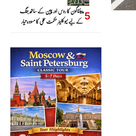
پینٹاگون کا روس اور چین کے ساتھ جنگ
کے لیے نیوکلیئر حکمت عملی کا مسودہ تیار