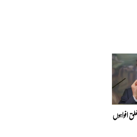
لق افواہوں