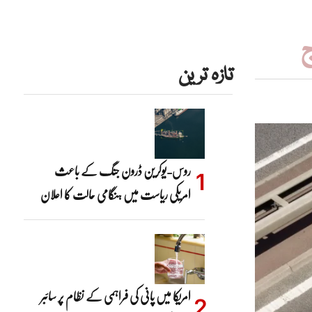
ج
تازہ ترین
روس-یوکرین ڈرون جنگ کے باعث
امریکی ریاست میں ہنگامی حالت کا اعلان
امریکا میں پانی کی فراہمی کے نظام پر سائبر