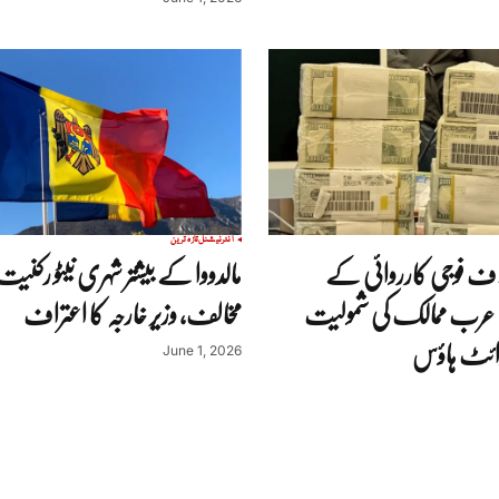
انٹرنیشنل
تازہ ترین
ف فوجی کارروائی کے
مالدووا کے بیشتر شہری نیٹو رکن
 عرب ممالک کی شمولیت
مخالف، وزیر خارجہ کا اعتراف
وائٹ ہاؤس
June 1, 2026