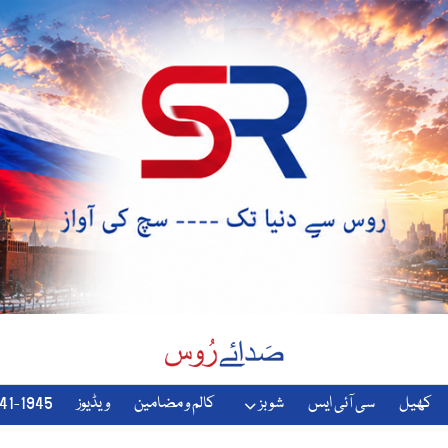
کھیل
سی آئی ایس
شوبز
کالم و مضامین
ویڈیوز
1941-1945-دوسری-جنگ