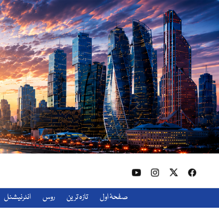
صفحۂ اول
تازہ ترین
روس
انٹرنیشنل