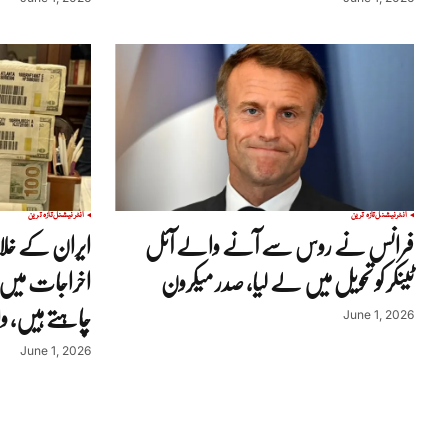
انٹرنیشنل
تازہ ترین
انٹرنیشنل
تازہ ترین
فرانس نے روس سے آنے والے آئل
ایران کے خلا
ٹینکر کو تحویل میں لے لیا، صدر میکرون
اخراجات میں
چاہتے ہیں، 
June 1, 2026
June 1, 2026