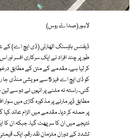
لاہور (صداۓ روس)
ڈیفنس ہاؤسنگ اتھارٹی (ڈی ایچ اے) کے علاق
طور پر چند افراد نے ایک سرکاری افسر اور 
کو ڈی ایچ اے فیز 5 سے موی
گئی۔ راستہ نہ ملنے پر انہوں نے دو سے تین 
مطابق ڈِپر مارنے پر مذکورہ گاڑی میں سوار ا
پر حملہ کر دیا۔ مقدمے میں الزام عائد کیا
نتیجے میں ان کا سر پھٹ گیا، جبکہ ان کا ا
تشدد کے دوران ملزمان نقد رقم، ایک قیمتی