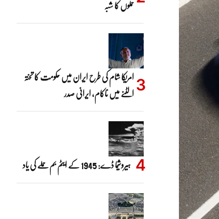
حملوں کا شبہ
امریکا شام کی طرح ایران میں حکومت کا تختہ
الٹنے میں ناکام، ایرانی صدر
ہیروشیما ڈے: 1945 کے ایٹم بم حملے کی یاد