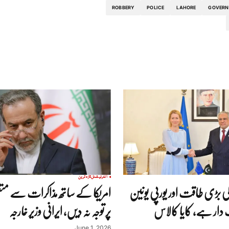
ROBBERY
POLICE
LAHORE
GOVERN
انٹرنیشنل
تازہ ترین
ی بڑی طاقت اور یورپی یونین
امریکا کے ساتھ مذاکرات سے متع
 دار ہے، کایا کالاس
پر توجہ نہ دیں، ایرانی وزیر خارجہ
June 1, 2026