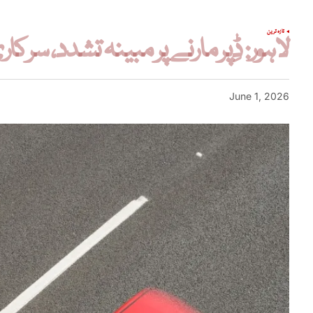
تازہ ترین
لاہور: ڈِپر مارنے پر مبینہ تشدد، سر
June 1, 2026