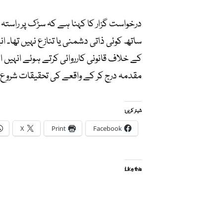
درخواست گزار کا کہنا ہے کہ سڑک پر راستہ
ساتھ کوئی ذاتی دشمنی یا تنازع نہیں تھا۔ 
کے خلاف قانونی کارروائی کرتے ہوئے انہیں 
مقدمہ درج کر کے واقعے کی تحقیقات شروع ک
شیئر کریں:
X
Print
Facebook
Like this: