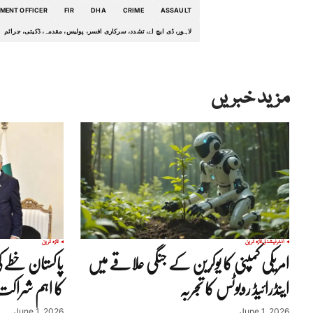
MENT OFFICER
FIR
DHA
CRIME
ASSAULT
لاہور، ڈی ایچ اے، تشدد، سرکاری افسر، پولیس، مقدمہ، ڈکیتی، جرائم
مزید خبریں
انٹرنیشنل
تازہ ترین
تازہ ترین
امریکی کمپنی کا یوکرین کے جنگی علاقے میں
پاکستان خطے ک
اینڈرائیڈ روبوٹس کا تجربہ
کا اہم شراکت
June 1, 2026
June 1, 2026