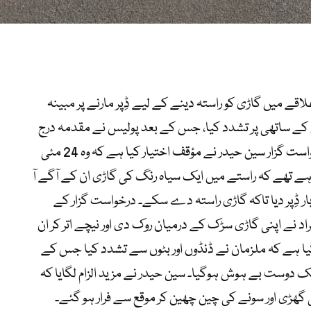
ے میں گاڑی کو راستہ دینے کے لیے ڈِپر مارنے پر مبینہ
اس کے ساتھی پر تشدد کیا، جس کے بعد پولیس نے مقدمہ درج
کر لیا ہے۔ مقدمے کے متن کے مطابق درخواست گزار سین حیدر نے مؤقف اختیار کیا ہے کہ وہ 24 مئی
شی منڈی جا رہے تھے کہ راستے میں ایک سیاہ رنگ کی گاڑی ان کے آگے آ
بار ڈِپر دیا تاکہ گاڑی راستہ دے سکے۔ درخواست گزار کے
فراد نے اپنی گاڑی سڑک کے درمیان روک دی اور نیچے اتر کر ان
 گیا ہے کہ ملزمان نے ڈنڈوں اور بٹوں سے تشدد کیا جس کے
یک دوست بے ہوش ہوگیا۔ سین حیدر نے مزید الزام لگایا کہ
 گھڑی اور سونے کی چین چھین کر موقع سے فرار ہو گئے۔