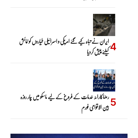
ایران نے تباہ کیے گئے امریکی و اسرائیلی طیاروں کو نمائش
کیلئے پیش کردیا
رضاکارانہ خدمات کے فروغ کے لیے ماسکو میں چار روزہ
بین الاقوامی فورم