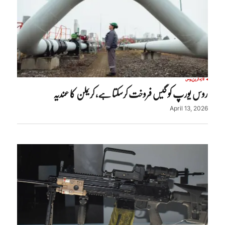
تازہ ترین
روس
روس یورپ کو گیس فروخت کرسکتا ہے، کریملن کا عندیہ
April 13, 2026