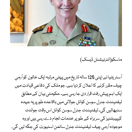
ماسکو(انٹرنیشنل ڈیسک)
آسٹریلیا نے اپنی 125 سالہ تاریخ میں پہلی مرتبہ ایک خاتون کو آرمی
چیف مقرر کرنے کا اعلان کر دیا ہے، جو ملک کی دفاعی قیادت میں
ایک اہم پیش رفت قرار دی جا رہی ہے۔ حکومتی بیان کے مطابق
لیفٹیننٹ جنرل سوسن کوائل جولائی میں باقاعدہ طور پر یہ عہدہ
سنبھالیں گی۔ لیفٹیننٹ جنرل سوسن کوائل اس وقت جوائنٹ
کیپیبلٹیز کی سربراہ کے طور پر خدمات انجام دے رہی ہیں اور وہ
موجودہ آرمی چیف لیفٹیننٹ جنرل سائمن اسٹیورٹ کی جگہ لیں گی،