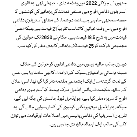
جنہوں نے جولائی 2022 میں یہ ذمہ داری سنبھالی تھی۔ یہ تقرری
آسٹریلوی دفاعی افواج میں صنفی نمائندگی بڑھانے کی کوششوں کا
حصہ سمجھی جا رہی ہے۔ اعداد و شمار کے مطابق آسٹریلوی دفاعی
افواج میں اس وقت خواتین کا تناسب تقریباً 21 فیصد ہے جبکہ اعلیٰ
قیادت میں یہ شرح 18.5 فیصد ہے۔ حکام نے 2030 تک خواتین کی
مجموعی شرکت کو 25 فیصد تک بڑھانے کا ہدف مقرر کر رکھا ہے۔
دوسری جانب حالیہ برسوں میں دفاعی اداروں کو خواتین کے خلاف
مبینہ ہراسانی اور امتیازی سلوک کے الزامات کا بھی سامنا رہا ہے، جس
کے تحت گزشتہ سال ایک اجتماعی مقدمہ دائر کیا گیا تھا۔ اسی اعلان
کے ساتھ حکومت نے وائس ایڈمرل مارک ہیمنڈ کو آسٹریلوی دفاعی
افواج کا سربراہ مقرر کیا ہے، جو ایڈمرل ڈیوڈ جانسٹن کی جگہ لیں گے،
جبکہ ریئر ایڈمرل میتھیو بکلی کو نیوی کی کمان سونپی جائے گی۔ یہ
تقرریاں آسٹریلیا کی دفاعی پالیسی میں اصلاحات اور قیادت میں توازن
لانے کی جانب ایک اہم قدم قرار دی جا رہی ہیں۔