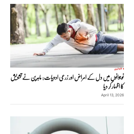
تازہ ترین
نوجوانوں میں دل کے امراض اور زرعی ادویات: ماہرین نے تشویش
کا اظہار کر دیا
April 13, 2026