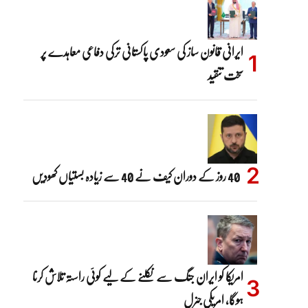
ایرانی قانون ساز کی سعودی پاکستانی ترکی دفاعی معاہدے پر
سخت تنقید
40 روز کے دوران کیف نے 40 سے زیادہ بستیاں کھودیں
امریکا کو ایران جنگ سے نکلنے کے لیے کوئی راستہ تلاش کرنا
ہوگا، امریکی جنرل