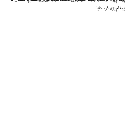
پیغام پڑھ کر سنایا۔