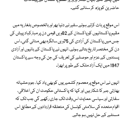
حاضرین کو پڑھ کر سنائے گئے۔
اس موقع پر بات کرتے ہوئے سفیر نے دنیا بھر اور بالخصوص بلغاریہ میں
مقیم پاکستانیوں کو پاکستان کے 82ویں قومی دن پر مبارکباد پیش کی
جس میں پاکستان کی آزادی کی 75ویں سالگرہ بھی منائی گئی۔ اس
دن کی مختصر تاریخ بتاتے ہوئے، انہوں نے پاکستان کے بانیوں اور آزادی
پسندوں کے عزم اور حوصلے کی تعریف کی جن کی وجہ سے پاکستان
1947 میں ایک آزاد ملک کے طور پر ابھرا۔
انہوں نے اس موقع پر معصوم کشمیریوں کو بھی یاد کیا، جو وحشیانہ
بھارتی جبر کا شکار ہیں اور کہا کہ پاکستانی حکومت ان کی اخلاقی،
سفارتی اور سیاسی حمایت اس وقت تک جاری رکھے گی جب تک کہ
اقوام متحدہ کی سلامتی کونسل کی متعلقہ قراردادوں کے مطابق اس
مسئلے کے حل نہیں ہو جاتے.