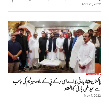
April 29, 2022
UNCATEGORIZED
پاکستان پیپلز پارٹی یو اے ای/کے پی کے,اوورسیز ٹیم کی جانب
سے عید ملن پارٹی کا انعقاد
May 7, 2022