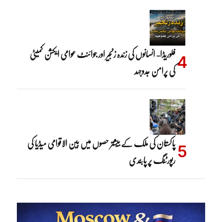
فلوریڈا- انسانوں کی زندہ زنجیر اور جوائنٹ عوامی ایکشن کمیٹی
کی پرامن جدوجہد
پاکستان کی ملک کے بیشتر حصوں میں بین الاقوامی میڈیا کی
رپورٹنگ پر پابندی