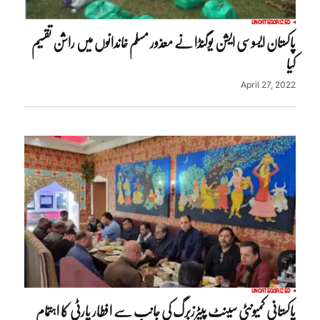
UNCATEGORIZED
پاکستان ایسوسی ایشن یوگنڈا نے معذور مسلم خاندانوں میں راشن تقسیم
کیا
April 27, 2022
UNCATEGORIZED
پاکستانی کمیونٹی سینٹ پیٹرزبرگ کی جانب سے افطار پارٹی کا اہتمام