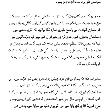
سیاسی طور پر درست ثابت ہوا ہے۔
جموں و کشمیر کا بھارت کے ساتھ غیر قانونی الحاق اور کشمیریوں کے
حق خودارادیت سے انکار اس بات پر یقین کرنے کے لیے کافی بنیادیں ہیں
کہ ہماری قیادت نے واضح طور پر اندازہ لگا لیا تھا کہ اگر برصغیر میں
مسلمان ہندوؤں کے رحم و کرم پر رہتے تو ان کے لیے کیا ہوتا۔ انہوں نے
کہا کہ ہمیں قائداعظم محمد علی جناح کے دیے گئے اتحاد، ایمان اور
نظم و ضبط کے اصول پر عمل پیرا ہونے کی ضرورت ہے اور پاکستان کو
ایک حقیقی جمہوری فلاحی ریاست کے طور پر ترقی دینے کے لیے خود
کو وقف کرنا ہوگا۔
سفیر نے کہا کہ ہم اپنی قوم کو درپیش چیلنجز پر بھی غور کرتے ہیں۔ اس
میں دہشت گردی کا خاتمہ، بین الاقوامی برادری کے ساتھ اچھے
تعلقات کو فروغ دینا، اقتصادی ترقی کا حصول شامل ہے۔ انہوں نے کہا
کہ پاکستانی قوم نے حال ہی میں اجتماعی کوششوں کے ذریعے جس
طرح کوویڈ 19 پر قابو پایا ہے اس کو پوری دنیا نے سراہا ہے۔ وہ دن دور