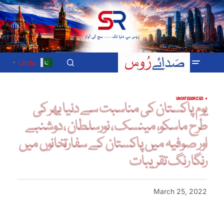
Urdu
▼
UNCATEGORIZED
یوم پاکستان کی مناسبت سے دنیا بھر کی
طرح ماسکو، مینسک ، نورسلطان ، دوشنبے
اور صوفیہ میں پاکستان کے سفارتخانوں میں
رنگا رنگ تقریبات
March 25, 2022