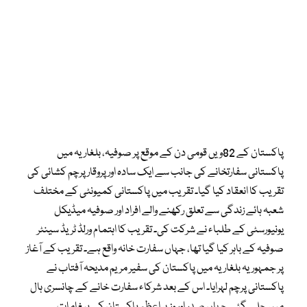
پاکستان کے 82ویں قومی دن کے موقع پر صوفیہ، بلغاریہ میں
پاکستانی سفارتخانے کی جانب سے ایک سادہ اور پروقار پرچم کشائی کی
تقریب کا انعقاد کیا گیا۔ تقریب میں پاکستانی کمیونٹی کے مختلف
شعبہ ہائے زندگی سے تعلق رکھنے والے افراد اور صوفیہ میڈیکل
یونیورسٹی کے طلباء نے شرکت کی۔ تقریب کا اہتمام ورلڈ ٹریڈ سینٹر
صوفیہ کے باہر کیا گیا تھا، جہاں سفارت خانہ واقع ہے۔ تقریب کے آغاز
پر جمہوریہ بلغاریہ میں پاکستان کی سفیر مریم مدیحہ آفتاب نے
پاکستانی پرچم لہرایا۔ اس کے بعد شرکاء سفارت خانے کے چانسری ہال
میں چلے گئے جہاں صدر اور وزیر اعظم پاکستان کے پیغامات