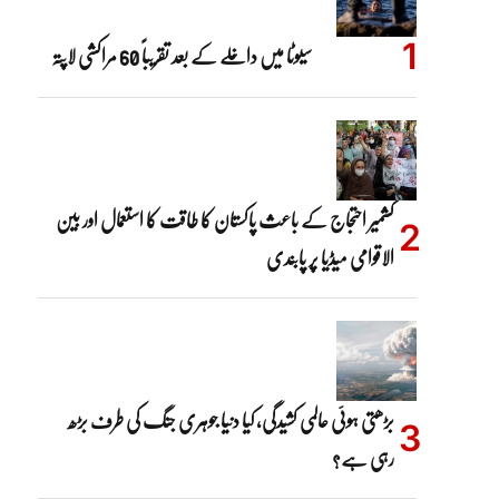
سیوٹا میں داخلے کے بعد تقریباً 60 مراکشی لاپتہ
کشمیر احتجاج کے باعث پاکستان کا طاقت کا استعمال اور بین
الاقوامی میڈیا پر پابندی
بڑھتی ہوئی عالمی کشیدگی، کیا دنیا جوہری جنگ کی طرف بڑھ
رہی ہے؟