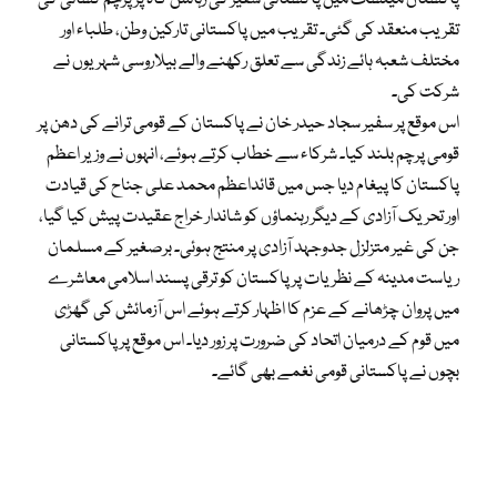
تقریب منعقد کی گئی۔ تقریب میں پاکستانی تارکین وطن، طلباء اور
مختلف شعبہ ہائے زندگی سے تعلق رکھنے والے بیلاروسی شہریوں نے
شرکت کی۔
اس موقع پر سفیر سجاد حیدر خان نے پاکستان کے قومی ترانے کی دھن پر
قومی پرچم بلند کیا۔ شرکاء سے خطاب کرتے ہوئے، انہوں نے وزیر اعظم
پاکستان کا پیغام دیا جس میں قائداعظم محمد علی جناح کی قیادت
اور تحریک آزادی کے دیگر رہنماؤں کو شاندار خراج عقیدت پیش کیا گیا،
جن کی غیر متزلزل جدوجہد آزادی پر منتج ہوئی۔ برصغیر کے مسلمان
ریاست مدینہ کے نظریات پر پاکستان کو ترقی پسند اسلامی معاشرے
میں پروان چڑھانے کے عزم کا اظہار کرتے ہوئے اس آزمائش کی گھڑی
میں قوم کے درمیان اتحاد کی ضرورت پر زور دیا۔ اس موقع پر پاکستانی
بچوں نے پاکستانی قومی نغمے بھی گائے۔