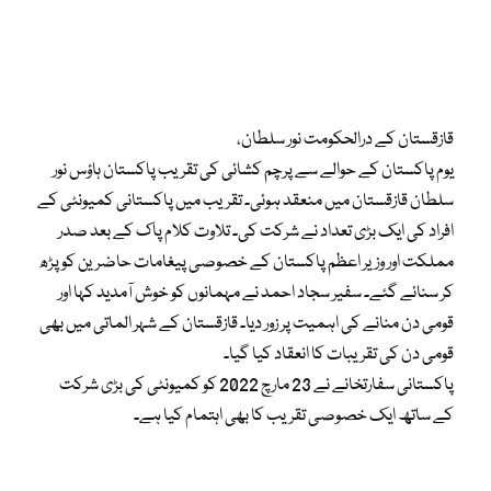
قازقستان کے درالحکومت نور سلطان،
یوم پاکستان کے حوالے سے پرچم کشائی کی تقریب پاکستان ہاؤس نور
سلطان قازقستان میں منعقد ہوئی۔ تقریب میں پاکستانی کمیونٹی کے
افراد کی ایک بڑی تعداد نے شرکت کی۔ تلاوت کلام پاک کے بعد صدر
مملکت اور وزیر اعظم پاکستان کے خصوصی پیغامات حاضرین کو پڑھ
کر سنائے گئے۔ سفیر سجاد احمد نے مہمانوں کو خوش آمدید کہا اور
قومی دن منانے کی اہمیت پر زور دیا۔ قازقستان کے شہر الماتی میں بھی
قومی دن کی تقریبات کا انعقاد کیا گیا۔
پاکستانی سفارتخانے نے 23 مارچ 2022 کو کمیونٹی کی بڑی شرکت
کے ساتھ ایک خصوصی تقریب کا بھی اہتمام کیا ہے۔