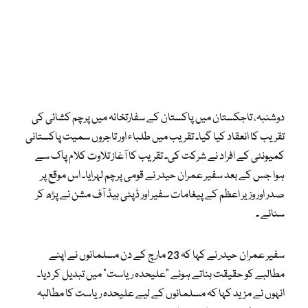
دوشنبہ، تاجکستان میں پاکستان کے سفارتخانہ میں پرچم کشائی کی
تقریب کا انعقاد کیا گیا۔ تقریب میں طلباء اور تاجروں سمیت پاکستانی
کمیونٹی کے افراد نے شرکت کی۔ تقریب کا آغاز تلاوت کلام پاک سے
ہوا جس کے بعد سفیر عمران حیدر نے قومی پرچم لہرایا۔ اس موقع پر
صدر اور وزیر اعظم کے پیغامات سفیر اور ڈپٹی ہیڈ آف مشن نے پڑھ کر
سنائے ۔
سفیر عمران حیدر نے کہا کہ 23 مارچ کے دن مسلمانوں نے اپنے
مطالبے کو حقیقت بناتے ہوئے “علیحدہ ریاست” میں تبدیل کر دیا۔
انہوں نے مزید کہا کہ مسلمانوں کے لیے علیحدہ ریاست کا مطالبہ