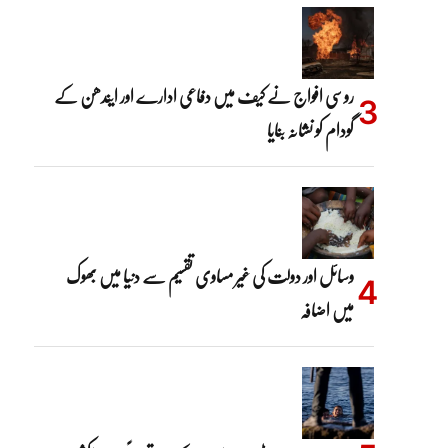
روسی افواج نے کیف میں دفاعی ادارے اور ایندھن کے
گودام کو نشانہ بنایا
وسائل اور دولت کی غیر مساوی تقسیم سے دنیا میں بھوک
میں اضافہ