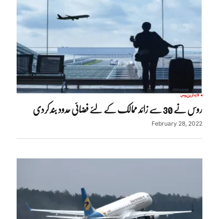
تازہ ترین
روس
روس نے 30 سے زائد ممالک کے لئے فضائی حدود بند کردی
February 28, 2022