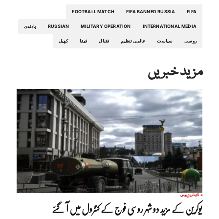
FOOTBALL MATCH
FIFA BANNED RUSSIA
FIFA
INTERNATIONAL MEDIA
MILITARY OPERATION
RUSSIAN
پابندی
روسی
سیاست
عالمی تنظیم
فٹبال
فیفا
کھیل
مزید خبریں
تازہ ترین
روس
یوکرین کے مزید دو شہر روسی فوج کے کنٹرول میں آ گئے