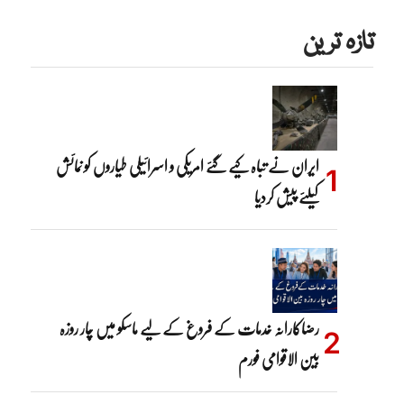
تازہ ترین
ایران نے تباہ کیے گئے امریکی و اسرائیلی طیاروں کو نمائش
کیلئے پیش کردیا
رضاکارانہ خدمات کے فروغ کے لیے ماسکو میں چار روزہ
بین الاقوامی فورم