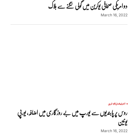
دو امریکی صحافی یوکرین میں گولی لگنے سے ہلاک
March 16, 2022
انٹرنیشنل
تازہ ترین
روس پر پابندیوں سے یورپ میں بے روزگاری میں اضافہ، یورپی
یونین
March 16, 2022