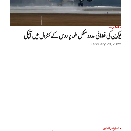
تازہ ترین
روس
یوکرین کی فضائی حدود مکمل طور پر روس کے کنٹرول میں آچکی
February 28, 2022
انٹرنیشنل
تازہ ترین