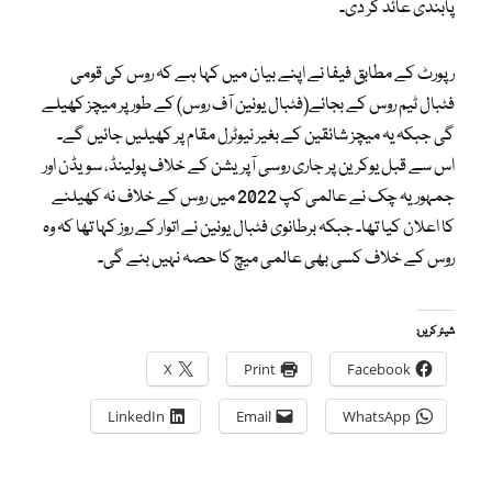
پابندی عائد کر دی۔
رپورٹ کے مطابق فیفا نے اپنے بیان میں کہا ہے کہ روس کی قومی
فٹبال ٹیم روس کے بجائے(فٹبال یونین آف روس) کے طور پر میچز کھیلے
گی جبکہ یہ میچز شائقین کے بغیر نیوٹرل مقام پر کھیلیں جائیں گے۔
اس سے قبل یوکرین پر جاری روسی آپریشن کے خلاف پولینڈ، سویڈن اور
جمہوریہ چک نے عالمی کپ 2022 میں روس کے خلاف نہ کھیلنے
کا اعلان کیا تھا۔ جبکہ برطانوی فٹبال یونین نے اتوار کے روز کہا تھا کہ وہ
روس کے خلاف کسی بھی عالمی میچ کا حصہ نہیں بنے گی۔
شیئر کریں:
X
Print
Facebook
LinkedIn
Email
WhatsApp