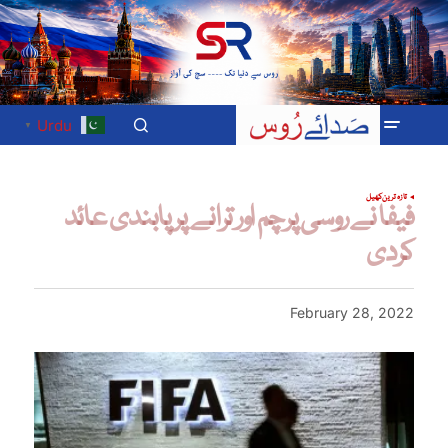
Urdu
▼
تازہ ترین
کھیل
فیفا نے روسی پرچم اور ترانے پر پابندی عائد
کردی
February 28, 2022