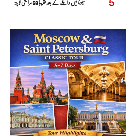
سیوٹا میں داخلے کے بعد تقریباً 60 مراکشی لاپتہ