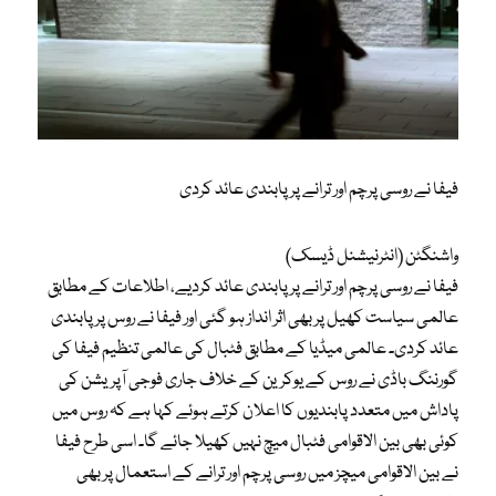
فیفا نے روسی پرچم اور ترانے پر پابندی عائد کردی
واشنگٹن (انٹرنیشنل ڈیسک)
فیفا نے روسی پرچم اور ترانے پر پابندی عائد کردیے، اطلاعات کے مطابق
عالمی سیاست کھیل پر بھی اثر انداز ہو گئی اور فیفا نے روس پر پابندی
عائد کردی۔ عالمی میڈیا کے مطابق فٹبال کی عالمی تنظیم فیفا کی
گورننگ باڈی نے روس کے یوکرین کے خلاف جاری فوجی آپریشن کی
پاداش میں متعدد پابندیوں کا اعلان کرتے ہوئے کہا ہے کہ روس میں
کوئی بھی بین الاقوامی فٹبال میچ نہیں کھیلا جائے گا۔ اسی طرح فیفا
نے بین الاقوامی میچز میں روسی پرچم اور ترانے کے استعمال پر بھی