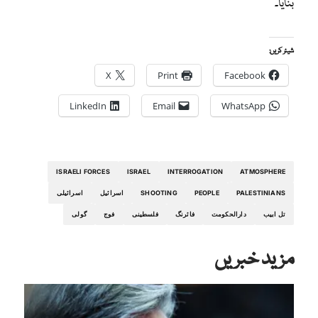
بنایا۔
شیئر کریں:
X
Print
Facebook
LinkedIn
Email
WhatsApp
ISRAELI FORCES
ISRAEL
INTERROGATION
ATMOSPHERE
PALESTINIANS
PEOPLE
SHOOTING
اسرائیل
اسرائیلی
تل ابیب
دارالحکومت
فائرنگ
فلسطینی
فوج
گولی
مزید خبریں