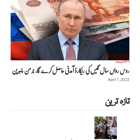
تازہ ترین
روس
روس رواں سال گیس کی ریکارڈ آمدنی حاصل کرے گا، جرمن ماہرین
April 1, 2022
تازہ ترین