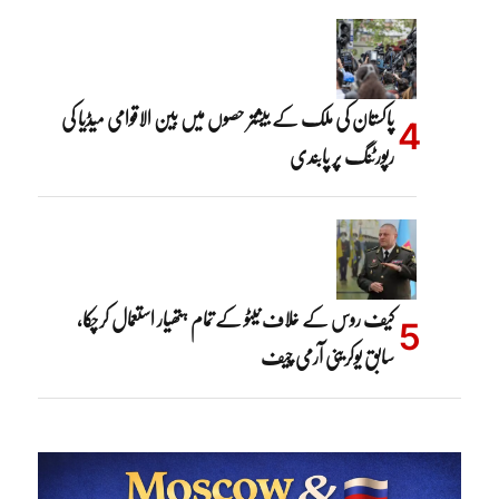
پاکستان کی ملک کے بیشتر حصوں میں بین الاقوامی میڈیا کی
رپورٹنگ پر پابندی
کیف روس کے خلاف نیٹو کے تمام ہتھیار استعمال کرچکا،
سابق یوکرینی آرمی چیف