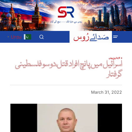
Urdu
▼
تازہ ترین
روس
اسرائیل میں پانچ افراد قتل،دو سو فلسطینی
گرفتار
March 31, 2022