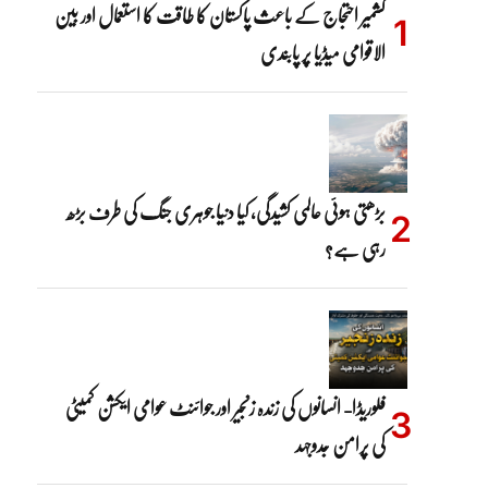
کشمیر احتجاج کے باعث پاکستان کا طاقت کا استعمال اور بین
الاقوامی میڈیا پر پابندی
بڑھتی ہوئی عالمی کشیدگی، کیا دنیا جوہری جنگ کی طرف بڑھ
رہی ہے؟
فلوریڈا- انسانوں کی زندہ زنجیر اور جوائنٹ عوامی ایکشن کمیٹی
کی پرامن جدوجہد