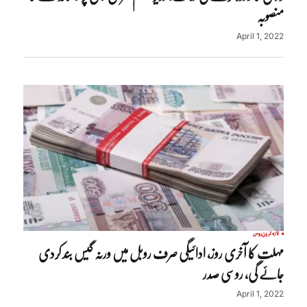
منصوبہ
April 1, 2022
تازہ ترین
روس
مہلت کا آخری روز، ادائیگی صرف روبل میں ورنہ گیس بند کردی
جائے گی، روسی صدر
April 1, 2022