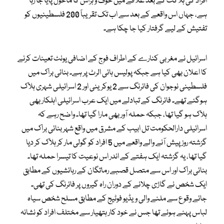
افراد کی ہلاکت کے بعد علاقے میں خوف و ہراس کا ماحول پایا جا رہا
ہے، جہاں اس واقعے کے بعد سے اب تک تقریباً 200 فلسطینیوں کو
تفتیش کے لیے گرفتار کیا جا چکا ہے۔
اسرائیل نے مغربی کنارے کے اطراف فوج کے اضافی یونٹ تعینات کرنے
کا اعلان بھی کیا ہے جبکہ پولیس ہائی الرٹ پر ہے۔ بنائی براک میں
فلسطینی نوجوان کی فائرنگ سے 2 یوکرینی اور 2 اسرائیلی شہری ہلاک
ہوگئے تھے۔ فائرنگ کے تبادلے میں ایک عرب اسرائیلی اہلکار بھی
ہلاک ہو گیا تھا، جبکہ حملہ آور بھی مارا گیا تھا۔ واضح رہے کہ
اسرائیلی دارالحکومت تل ابیب کے مشرق میں واقع شہر بنائی براک میں
گزشتہ روز پیش آنے والے واقعے میں 5 افراد کو گولی مار کر ہلاک کر دیا
گیا تھا، یہ گزشتہ ایک ہفتے کے اندر اس نوعیت کا تیسرا حملہ تھا۔
بنائی براک اور اس سے متصل قصبے رماتگان کے رہائشیوں کے مطابق
ایک شخص نے گاڑی چلانے کے دوران راہ گیروں پر فائرنگ کی تھی۔
جائے وقوع سے ملنے والی ویڈیو فوٹیج کے مطابق مسلح شخص سیاہ
لباس پہنے ہوئے تھا جس نے خود کار ہتھیار سے مختلف افراد کو نشانہ