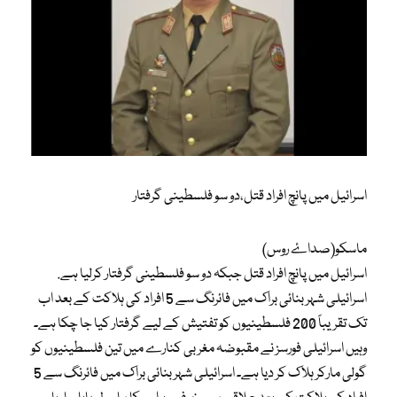
اسرائیل میں پانچ افراد قتل،دو سو فلسطینی گرفتار
ماسکو(صداۓ روس)
اسرائیل میں پانچ افراد قتل جبکہ دو سو فلسطینی گرفتار کرلیا ہے.
اسرائیلی شہر بنائی براک میں فائرنگ سے 5 افراد کی ہلاکت کے بعد اب
تک تقریباً 200 فلسطینیوں کو تفتیش کے لیے گرفتار کیا جا چکا ہے۔
وہیں اسرائیلی فورسز نے مقبوضہ مغربی کنارے میں تین فلسطینیوں کو
گولی مارکر ہلاک کر دیا ہے۔ اسرائیلی شہر بنائی براک میں فائرنگ سے 5