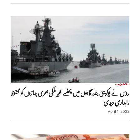
تازہ ترین
روس
روس نے یوکرینی بندرگاہوں میں پھنسے غیر ملکی بحری جہازوں کو محفوظ
راہداری دیدی
April 1, 2022