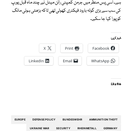
ہے۔ اسی پس منظر میں جرمن کمپنی رائن میٹل نے چند ماہ قبل یورپ
کی سب سے بڑی گولہ بارود فیکٹری کھولی تھی تاکہ بڑھتی ہوئی مانگ
کو پورا کیا جا سکے۔
شیئر کریں:
X
Print
Facebook
LinkedIn
Email
WhatsApp
Like this:
EUROPE
DEFENSE POLICY
BUNDESWEHR
AMMUNITION THEFT
UKRAINE WAR
SECURITY
RHEINMETALL
GERMANY