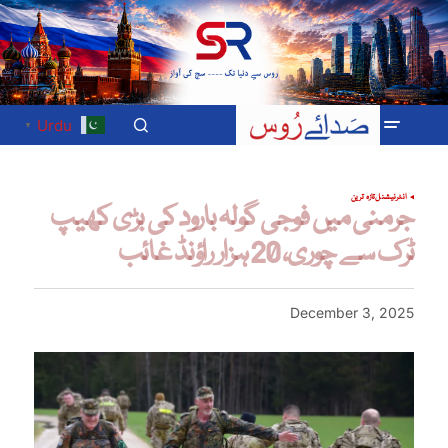
Urdu
▼
انٹرنیشنل
تازہ ترین
جرمنی میں فوجی گولہ بارود کی بڑی کھیپ
ٹرک سے چوری، 20 ہزار راؤنڈ غائب
December 3, 2025