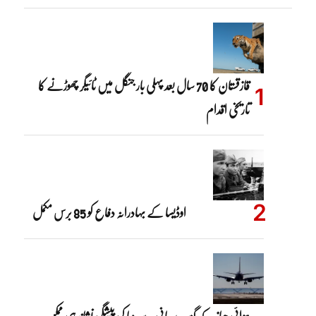
قازقستان کا 70 سال بعد پہلی بار جنگل میں ٹائیگر چھوڑنے کا
تاریخی اقدام
اوڈیسا کے بہادرانہ دفاع کو 85 برس مکمل
ہوائی جہاز کے گندے پانی سے وبا کی پیشگی نشاندہی ممکن،