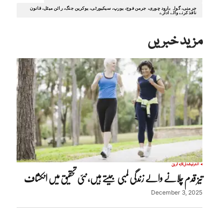
جرمنی، گولہ بارود چوری، جرمن فوج، یورپ، سیکیورٹی، یوکرین جنگ، رائن میٹل، قانون
نافذ کرنے والے ادارے
مزید خبریں
انٹرنیشنل
تازہ ترین
تیز قدم چلانے والے زندگی لمبی جیتے ہیں، نئی تحقیق میں انکشاف
December 3, 2025