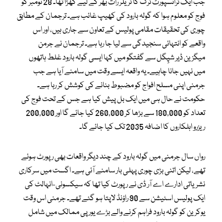
جب ایک ٹرانسپورٹ ٹرک کا ٹریلر رات بھر کے لیے کھڑا تھا۔ 28 نومبر کو
فوج کو معلوم ہوا کہ گولہ بارود کی کھیپ غائب ہے۔ ترجمان کے مطابق
چوری کی تحقیقات مقامی پولیس کے تعاون سے جاری ہیں، اور اس
واقعے کو انتہائی سنجیدگی سے لیا جا رہا ہے۔ ترجمان نے جرمن
میگزین ڈیر شپِگل سے گفتگو میں کہا ایسی گولہ بارود غلط ہاتھوں
میں نہیں جانا چاہیے۔ یہ واقعہ ایسے وقت میں سامنے آیا ہے جب
جرمنی اپنی مسلح افواج کو مضبوط بنانے کی کوشش کر رہا ہے۔
حکومت نے حال ہی میں ایک بل پیش کیا ہے جس کے تحت فوج کی
تعداد کو 180,000 سے بڑھا کر 260,000 کیا جائے گا اور 200,000
ریزرو اہلکاروں کا اضافہ 2035 تک کیا جائے گا۔
رواں سال جرمنی میں گولہ بارود کے چند دیگر واقعات بھی رپورٹ ہوئے
تھے، لیکن اتنی بڑی چوری پہلی بار سامنے آئی ہے۔ اگست میں سرکاری
نشریاتی ادارے اے آر ڈی نے رپورٹ کیا تھا کہ سیکسونی-انہالٹ کی
ایک پولیس اسٹیشن سے 90 راؤنڈ لاپتا ہو گئے تھے۔ جرمنی اس وقت
یوکرین کو گولہ بارود فراہم کرنے والے بڑے یورپی ممالک میں شامل