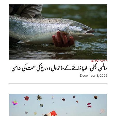
انٹرنیشنل
تازہ ترین
سالمن مچھلی- لذیذ ذائقے کےساتھ دل و دماغ کی صحت کی ضامن
December 3, 2025