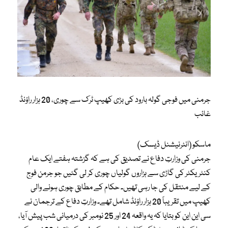
جرمنی میں فوجی گولہ بارود کی بڑی کھیپ ٹرک سے چوری، 20 ہزار راؤنڈ
غائب
ماسکو (انٹرنیشنل ڈیسک)
جرمنی کی وزارتِ دفاع نے تصدیق کی ہے کہ گزشتہ ہفتے ایک عام
کنٹریکٹر کی گاڑی سے ہزاروں گولیاں چوری کر لی گئیں جو جرمن فوج
کے لیے منتقل کی جا رہی تھیں۔ حکام کے مطابق چوری ہونے والی
کھیپ میں تقریباً 20 ہزار راؤنڈ شامل تھے۔ وزارتِ دفاع کے ترجمان نے
سی این این کو بتایا کہ یہ واقعہ 24 اور 25 نومبر کی درمیانی شب پیش آیا،