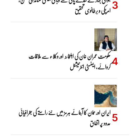
امریکی و برطانوی تحقیق
حکومت عمران خان کی اہلِخانہ اور وکلاء سے ملاقات
کروائے، ایمنسٹی انٹرنیشنل
ایران اور عمان کا آبنائے ہرمز میں نئے راستے کی جغرافیائی
حدود پر اتفاق