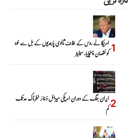
تازہ ترین
امریکا نے روس کے خلاف ثانوی پابندیوں کے بل سے خود
کو نقصان پہنچایا، سینیٹر
ایران جنگ کے دوران امریکی میزائل ذخائر خطرناک حد تک
کم