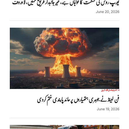
یورپ روس کی شکست کا خواہاں ہے، غیر جانبدار فریق نہیں، لاوروف
June 20, 2026
انٹرنیشنل
تازہ ترین
فن لینڈ نے جوہری ہتھیاروں پر عائد پابندی ختم کردی
June 19, 2026