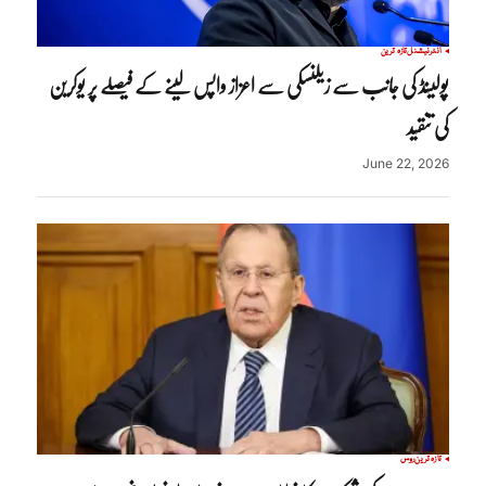
انٹرنیشنل
تازہ ترین
پولینڈ کی جانب سے زیلنسکی سے اعزاز واپس لینے کے فیصلے پر یوکرین
کی تنقید
June 22, 2026
تازہ ترین
روس