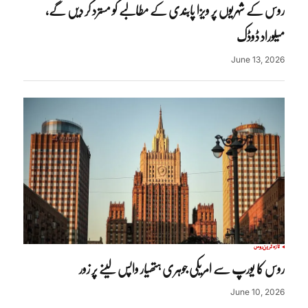
روس کے شہریوں پر ویزا پابندی کے مطالبے کو مسترد کر دیں گے،
میلوراد ڈوڈک
June 13, 2026
تازہ ترین
روس
روس کا یورپ سے امریکی جوہری ہتھیار واپس لینے پر زور
June 10, 2026