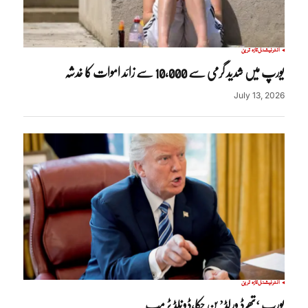
انٹرنیشنل
تازہ ترین
یورپ میں شدید گرمی سے 10,000 سے زائد اموات کا خدشہ
July 13, 2026
انٹرنیشنل
تازہ ترین
یورپ ‘تھرڈ ورلڈ’ بن چکا،ڈونلڈ ٹرمپ