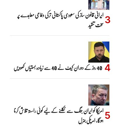
ایرانی قانون ساز کی سعودی پاکستانی ترکی دفاعی معاہدے پر
سخت تنقید
40 روز کے دوران کیف نے 40 سے زیادہ بستیاں کھودیں
امریکا کو ایران جنگ سے نکلنے کے لیے کوئی راستہ تلاش کرنا
ہوگا، امریکی جنرل