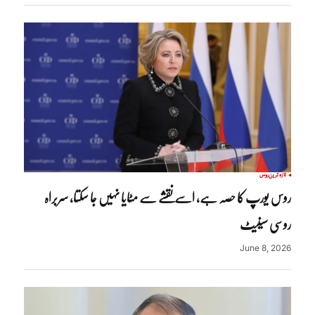
تازہ ترین
روس
روس یورپ کا حصہ ہے، اسے نقشے سے مٹایا نہیں جا سکتا، سربراہ
روسی سینیٹ
June 8, 2026