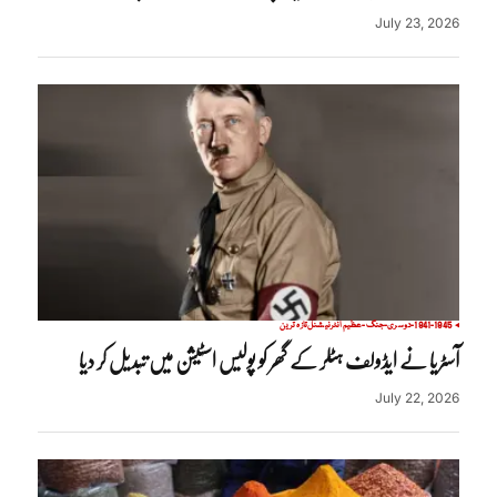
July 23, 2026
1941-1945-دوسری-جنگ-عظیم
انٹرنیشنل
تازہ ترین
آسٹریا نے ایڈولف ہٹلر کے گھر کو پولیس اسٹیشن میں تبدیل کر دیا
July 22, 2026