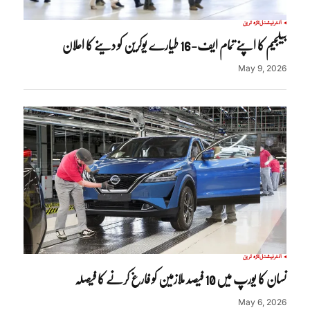
انٹرنیشنل
تازہ ترین
بیلجیم کا اپنے تمام ایف-16 طیارے یوکرین کو دینے کا اعلان
May 9, 2026
انٹرنیشنل
تازہ ترین
نسان کا یورپ میں 10 فیصد ملازمین کو فارغ کرنے کا فیصلہ
May 6, 2026