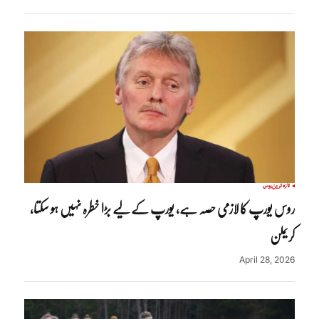
تازہ ترین
روس
روس یورپ کا لازمی حصہ ہے، یورپ کے لیے بڑا خطرہ نہیں ہو سکتا،
کریملن
April 28, 2026