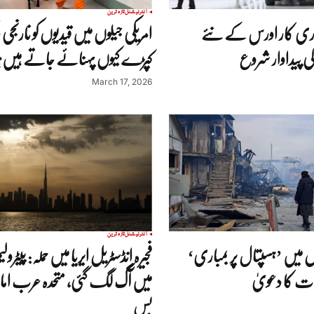
انٹرنیشنل
تازہ ترین
ری کار اورس کے نئے
امریکی جیلوں میں قیدیوں کو نار
 پیداوار شروع
کپڑے کیوں پہنائے جاتے ہیں؟
March 17, 2026
انٹرنیشنل
تازہ ترین
ل میں ’ہسپتال پر بمباری‘
فجیرہ انڈسٹریل ایریا میں حملہ: پیٹر
میں آگ لگ گئی، متحدہ عرب ا
بس