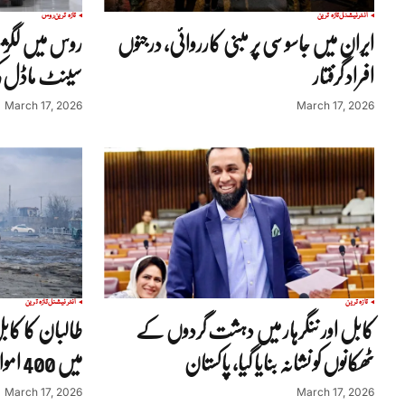
انٹرنیشنل
تازہ ترین
تازہ ترین
روس
ایران میں جاسوسی پر مبنی کارروائی، درجنوں
روس میں لگژ
افراد گرفتار
سینٹ ماڈل کی
March 17, 2026
March 17, 2026
تازہ ترین
انٹرنیشنل
تازہ ترین
کابل اور ننگرہار میں دہشت گردوں کے
طالبان کا کاب
ٹھکانوں کو نشانہ بنایا گیا، پاکستان
میں 400 اموات کا دعویٰ
March 17, 2026
March 17, 2026