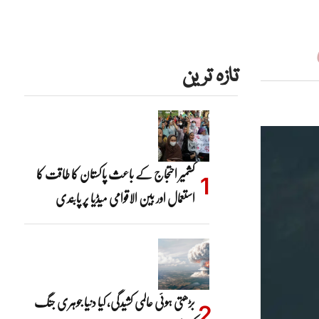
تازہ ترین
کشمیر احتجاج کے باعث پاکستان کا طاقت کا
استعمال اور بین الاقوامی میڈیا پر پابندی
بڑھتی ہوئی عالمی کشیدگی، کیا دنیا جوہری جنگ