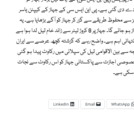
ے دی گئی ہے۔ پی این ایس سی کے جہاز کے کیپٹن یاسر
مز سے محفوظ طریقے سے گزر کر جہاز کو آگے بڑھایا ہے۔ یہ
جہاز اب پرسوں کراچی کی بندرگاہ پر لنگر انداز ہو جائے گا۔ جہاز پر 8 کروڑ لیٹر سے زائد خام تیل لدا ہوا ہے
نتہائی اہم ہے۔ واضح رہے کہ گزشتہ کچھ عرصے سے ایران
وجہ سے بین الاقوامی تیل کی سپلائی میں رکاوٹ پیدا ہو گئی
اس خصوصی اجازت سے پاکستانی جہاز کو اس رکاوٹ سے نجات
 سکی ہے۔
LinkedIn
Email
WhatsApp