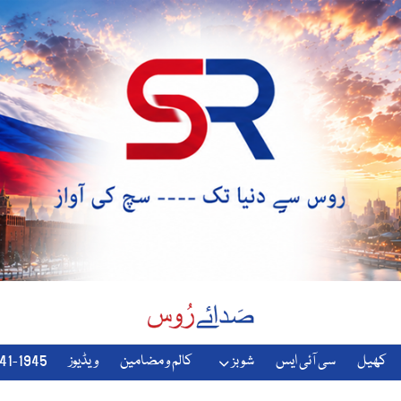
کھیل
سی آئی ایس
شوبز
کالم و مضامین
ویڈیوز
1941-1945-دوسری-جنگ