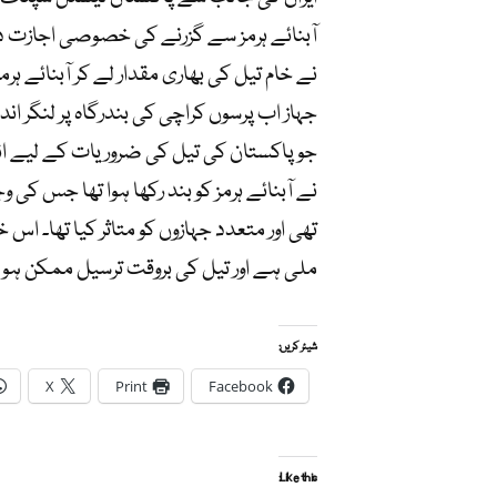
آبنائے ہرمز سے گزرنے کی خصوصی اجازت د
نے خام تیل کی بھاری مقدار لے کر آبنائے ہر
جو پاکستان کی تیل کی ضروریات کے لیے ا
نے آبنائے ہرمز کو بند رکھا ہوا تھا جس کی 
تھی اور متعدد جہازوں کو متاثر کیا تھا۔ 
ملی ہے اور تیل کی بروقت ترسیل ممکن ہو
شیئر کریں:
X
Print
Facebook
Like this: