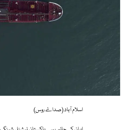
اسلام آباد (صداۓ روس)
ایران کی جانب سے پاکستان نیشنل شپنگ کار