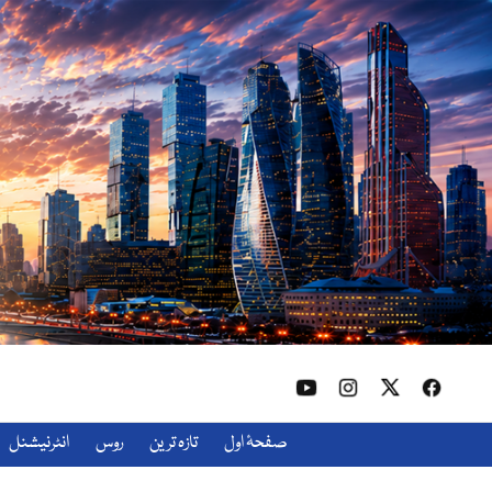
صفحۂ اول
تازہ ترین
روس
انٹرنیشنل