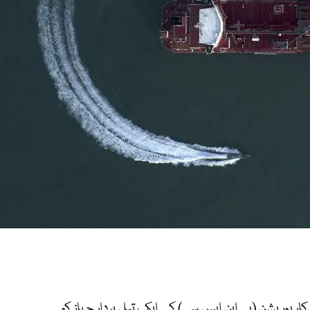
پوریشن (پی این ایس سی) کے ایک تیل بردار جہاز کو