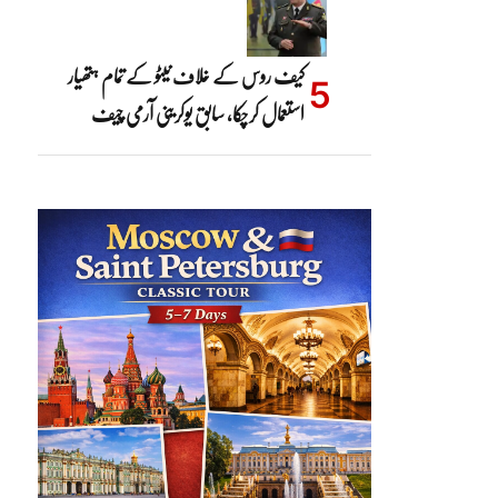
کیف روس کے خلاف نیٹو کے تمام ہتھیار
استعمال کرچکا، سابق یوکرینی آرمی چیف