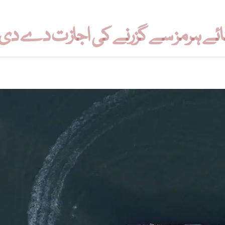
و آبنائے ہرمز سے گزرنے کی اجازت دے دی