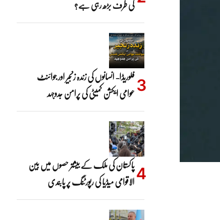
کی طرف بڑھ رہی ہے؟
فلوریڈا- انسانوں کی زندہ زنجیر اور جوائنٹ
عوامی ایکشن کمیٹی کی پرامن جدوجہد
پاکستان کی ملک کے بیشتر حصوں میں بین
الاقوامی میڈیا کی رپورٹنگ پر پابندی