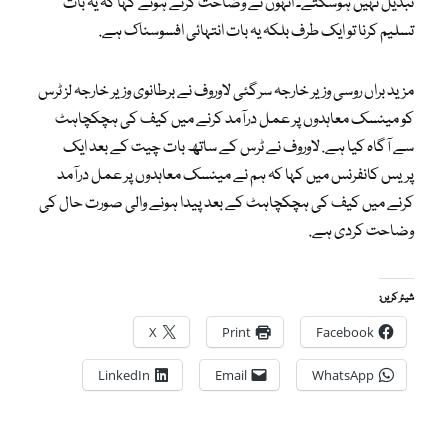
تبدیل نہیں ہوسکتے۔ انہوں نے وضاحت کرتے ہوئے کہا کہ یہ بات
تسلیم کرنا تو ایک طرف بلکہ یہ بات انتہائی افسوسناک ہے.
مزید براں روسی وزیر خارجہ سرگئی لاوروف نے برطانوی وزیر خارجہ لز ٹرس
کو مینسک معاہدوں پر عمل درآمد کرنے میں کیف کی ہچکچاہٹ
سے آگاہ کیا ہے. لاوروف نے ٹرس کے ساتھ بات چیت کے بعد ایک
پریس کانفرنس میں کہا کہ ہم نے مینسک معاہدوں پر عمل درآمد
کرنے میں کیف کی ہچکچاہٹ کے بعد پیدا ہونے والی صورت حال کی
وضاحت کردی ہے.
شیئر کریں:
X
Print
Facebook
LinkedIn
Email
WhatsApp