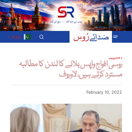
Urdu
▼
تازہ ترین
روس
روسی افواج واپس بلانے کا لندن کا مطالبہ
مسترد کرتے ہیں، لاوروف
February 10, 2022