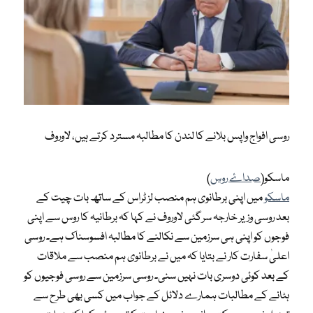
روسی افواج واپس بلانے کا لندن کا مطالبہ مسترد کرتے ہیں، لاوروف
ماسکو(
صداۓ روس
)
ماسکو
میں اپنی برطانوی ہم منصب لز ٹراس کے ساتھ بات چیت کے
بعد روسی وزیر خارجہ سرگئی لاوروف نے کہا کہ برطانیہ کا روس سے اپنی
فوجوں کو اپنی ہی سرزمین سے نکالنے کا مطالبہ افسوسناک ہے۔ روسی
اعلیٰ سفارت کار نے بتایا کہ میں نے برطانوی ہم منصب سے ملاقات
کے بعد کوئی دوسری بات نہیں سنی۔ روسی سرزمین سے روسی فوجیوں کو
ہٹانے کے مطالبات ہمارے دلائل کے جواب میں کسی بھی طرح سے