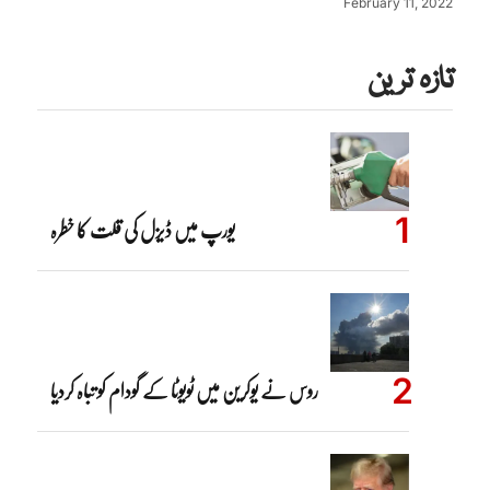
February 11, 2022
تازہ ترین
یورپ میں ڈیزل کی قلت کا خطرہ
روس نے یوکرین میں ٹویوٹا کے گودام کو تباہ کردیا