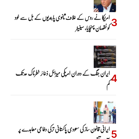
امریکا نے روس کے خلاف ثانوی پابندیوں کے بل سے خود
کو نقصان پہنچایا، سینیٹر
ایران جنگ کے دوران امریکی میزائل ذخائر خطرناک حد تک
کم
ایرانی قانون ساز کی سعودی پاکستانی ترکی دفاعی معاہدے پر