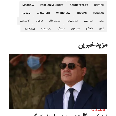
MOSCOW
FOREIGN MINISTER
COUNTERPART
BRITISH
RUSSIAN
TROOPS
WITHDRAW
اعلی سفارت
برطانوی
روس
سرزمین
صداۓ روس
صورت حال
فوجوں
کانفرنس
لندن
ماسکو
معاہدوں
مینسک
ہم منصب
وزیر خارجہ
مزید خبریں
انٹرنیشنل
تازہ ترین