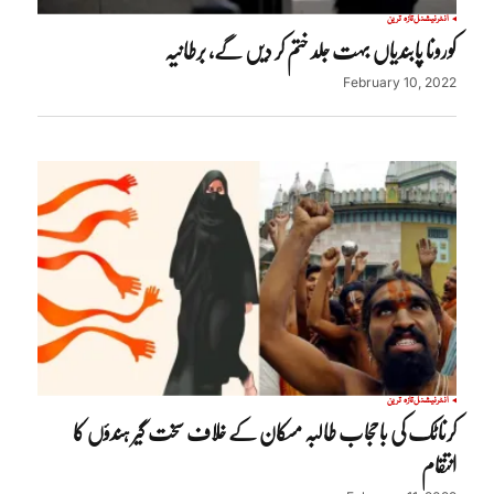
انٹرنیشنل
تازہ ترین
کورونا پابندیاں بہت جلد ختم کر دیں گے، برطانیہ
February 10, 2022
انٹرنیشنل
تازہ ترین
کرناٹک کی باحجاب طالبہ مسکان کے خلاف سخت گیر ہندؤں کا
انتقام