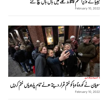
لیبیا کے وزیراعظم قاتلانہ حملے میں بال بال بچ گئے
February 10, 2022
انٹرنیشنل
تازہ ترین
سویڈن نے کورونا وبا کو ختم قرار دیتے ہوئے تمام پابندیاں ختم کردیں
February 10, 2022