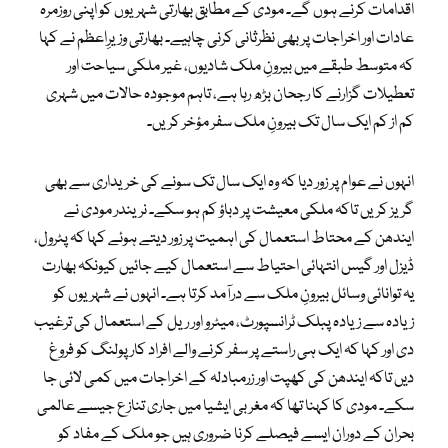
اقدامات کرنے ہوں گے۔ مودی کے مطابق بھارتی شہریوں کو اپنی روزمرہ
عادات اور اخراجات پر بھی نظرثانی کرنی چاہیے۔ بھارتی وزیرِاعظم نے کہا
کہ متوسط طبقے میں بیرونِ ملک شادیوں، غیر ملکی سیاحت اور
تعطیلات گزارنے کا رجحان بڑھ رہا ہے، تاہم موجودہ حالات میں شہری
کم از کم ایک سال تک بیرونِ ملک سفر مؤخر کریں۔
انہوں نے عوام پر زور دیا کہ وہ ایک سال تک سونے کی خریداری سے بھی
گریز کریں تاکہ ملکی معیشت پر دباؤ کم ہو سکے۔ نریندر مودی نے
ایندھن کے محتاط استعمال کی اہمیت پر زور دیتے ہوئے کہا کہ پٹرول،
ڈیزل اور گیس انتہائی احتیاط سے استعمال کیے جائیں کیونکہ بھارت
یہ توانائی وسائل بیرونِ ملک سے درآمد کرتا ہے۔ انہوں نے شہریوں کو
زیادہ سے زیادہ پبلک ٹرانسپورٹ، میٹرو اور ریل کے استعمال کی ترغیب
دی اور کہا کہ ایک ہی راستے پر سفر کرنے والے افراد کار پولنگ کو فروغ
دیں تاکہ ایندھن کی کھپت اور زرمبادلہ کے اخراجات میں کمی لائی جا
سکے۔ مودی کا کہنا تھا کہ مغربی ایشیا میں جاری تنازع جیسے عالمی
بحران کے دوران ایسے فیصلے کرنا ضروری ہیں جو ملک کے مفاد کو