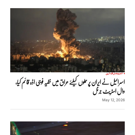
انٹرنیشنل
تازہ ترین
اسرائیل نے ایران پر حملوں کیلئے عراق میں خفیہ فوجی اڈہ قائم کیا،
وال اسٹریٹ جرنل
May 12, 2026