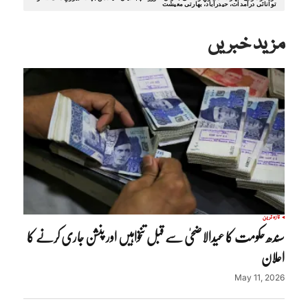
توانائی درآمدات، حیدرآباد، بھارتی معیشت
مزید خبریں
تازہ ترین
سندھ حکومت کا عیدالاضحیٰ سے قبل تنخواہیں اور پنشن جاری کرنے کا
اعلان
May 11, 2026