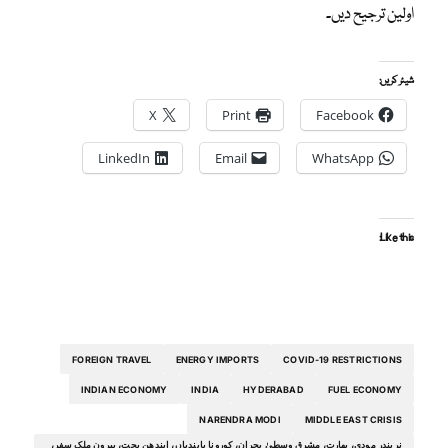
اولین ترجیح دیں۔
شیئر کریں:
X
Print
Facebook
LinkedIn
Email
WhatsApp
Like this:
FOREIGN TRAVEL
ENERGY IMPORTS
COVID-19 RESTRICTIONS
INDIAN ECONOMY
INDIA
HYDERABAD
FUEL ECONOMY
NARENDRA MODI
MIDDLE EAST CRISIS
نریندر مودی، بھارت، مشرقِ وسطیٰ بحران، کورونا پابندیاں، ایندھن بچت، بیرونِ ملک سفر،