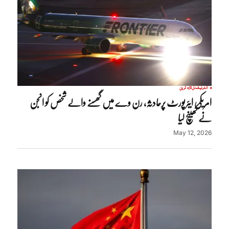
انٹرنیشنل
تازہ ترین
امریکی ایئرپورٹ پرحادثہ، رن وے میں گھسنے والے شخص کو انجن
نے کھینچ لیا
May 12, 2026