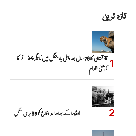
تازہ ترین
قازقستان کا 70 سال بعد پہلی بار جنگل میں ٹائیگر چھوڑنے کا
تاریخی اقدام
اوڈیسا کے بہادرانہ دفاع کو 85 برس مکمل