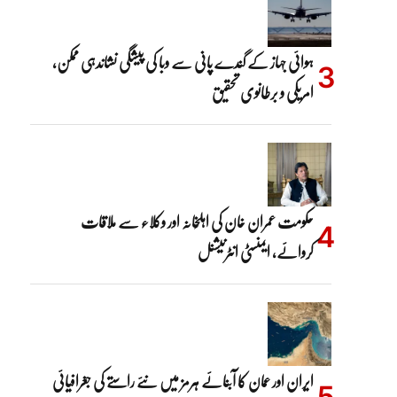
ہوائی جہاز کے گندے پانی سے وبا کی پیشگی نشاندہی ممکن،
امریکی و برطانوی تحقیق
حکومت عمران خان کی اہلِخانہ اور وکلاء سے ملاقات
کروائے، ایمنسٹی انٹرنیشنل
ایران اور عمان کا آبنائے ہرمز میں نئے راستے کی جغرافیائی