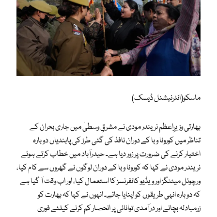
ماسکو(انٹرنیشنل ڈیسک)
بھارتی وزیرِاعظم نریندر مودی نے مشرقِ وسطیٰ میں جاری بحران کے
تناظر میں کورونا وبا کے دوران نافذ کی گئی طرز کی پابندیاں دوبارہ
اختیار کرنے کی ضرورت پر زور دیا ہے۔ حیدرآباد میں خطاب کرتے ہوئے
نریندر مودی نے کہا کہ کورونا وبا کے دوران لوگوں نے گھروں سے کام کیا،
ورچوئل میٹنگز اور ویڈیو کانفرنسز کا استعمال کیا، اور اب وقت آ گیا ہے
کہ دوبارہ انہی طریقوں کو اپنایا جائے۔ انہوں نے کہا کہ بھارت کو
زرمبادلہ بچانے اور درآمدی توانائی پر انحصار کم کرنے کیلئے فوری