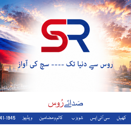
کھیل
سی آئی ایس
شوبز
کالم و مضامین
ویڈیوز
1941-1945-دوسری-جنگ