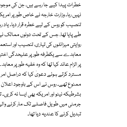
خطرات پیدا کیے جا رہے ہیں، جن کی موجو
نہیں رہا۔ وزارت خارجہ نے خاص طور پر امریک
طے پایا تھا، جس کے تحت دونوں ممالک نے 
معاہدے سے یکطرفہ طور پر علیحدگی اختیار
پر الزام عائد کیا تھا کہ وہ خفیہ طور پر مع
مسترد کرتے ہوئے دعویٰ کیا کہ دراصل امری
ممنوع تھے۔ روس نے اس کے باوجود اعلان کی
جرمنی میں طویل فاصلے تک مار کرنے والے
تبدیل کرنے کا عندیہ دیا تھا۔