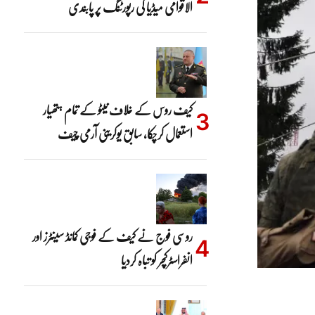
الاقوامی میڈیا کی رپورٹنگ پر پابندی
کیف روس کے خلاف نیٹو کے تمام ہتھیار
استعمال کرچکا، سابق یوکرینی آرمی چیف
روسی فوج نے کیف کے فوجی کمانڈ سینٹرز اور
انفراسٹرکچر کو تباہ کردیا