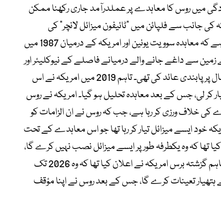
دگی میں روس کا معاہدے پر عملدرآمد جاری رکھنا ممکن
ہ کی جانب سے فلپائن میں “ٹائيفون میزائل لانچر” کی
تنصیب کو روس کے لیے خطرہ قرار دیا۔ یاد رہے کہ معاہدہ سوویت یونین اور امریکہ کے درمیان 1987 میں
زمین سے داغے جانے والے درمیانے فاصلے کے نیوکلیئر اور
روایتی میزائلوں کی تیاری، تنصیب اور استعمال پر پابندی عائد کی تھی۔ تاہم 2019 میں امریکہ نے اس
 کر لی، جس کے بعد معاہدہ تحلیل ہو گیا۔ امریکہ نے روس
اہدے کی خلاف ورزی کر رہا ہے، جب کہ روس نے ان الزامات کو
کہ خود ایسے میزائل تیار کر رہا تھا جو اس معاہدے کے تحت
ا تھا کہ وہ یکطرفہ طور پر ایسے میزائل نصب نہیں کرے گا،
بشرطیکہ نیٹو اور امریکہ بھی ایسا نہ کریں۔ تاہم گزشتہ برس امریکہ نے اعلان کیا تھا کہ وہ 2026 تک
 ہتھیار تعینات کرے گا، جس کے بعد روس نے اپنا مؤقف