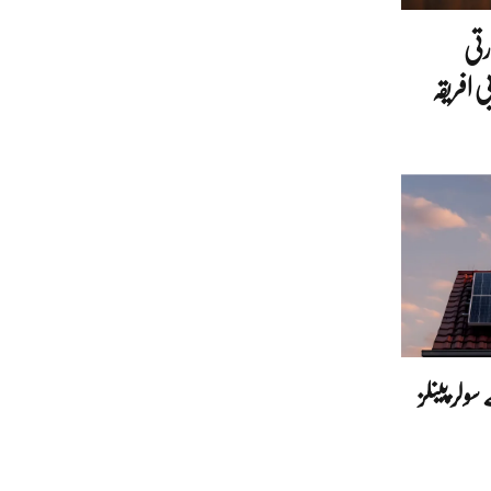
رتی
 افریقہ
ولر پینلز