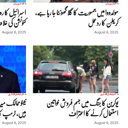
تازہ ترین
روس
تازہ ترین
روس
مولدووا میں جمہوریت کا گلا گھونٹا جا رہا ہے،
اسرائیل کا روس
کریملن کا ردعمل
کنونشن کی خل
August 6, 2025
August 6, 2025
انٹرنیشنل
تازہ ترین
انٹرنیشنل
تازہ ترین
یوکرین کا جنگ میں جسم فروش خواتین
نیٹو ممالک م
استعمال کرنے کا اعتراف
ہیں، ٹرمپ کا
August 6, 2025
August 6, 2025