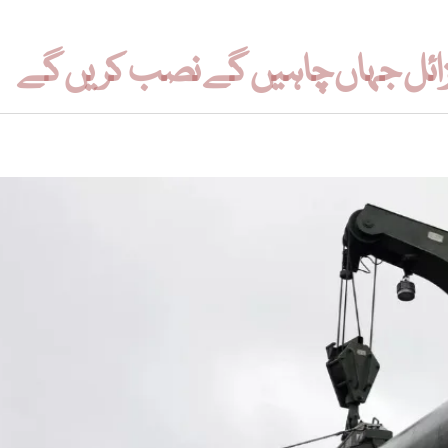
یزائل جہاں چاہیں گے نصب کریں گے