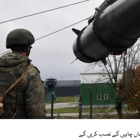
ہاں چاہیں گے نصب کریں گے