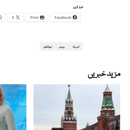
شیئر کریں:
X
Print
Facebook
امریکہ
روس
نیوکلیئر
مزید خبریں