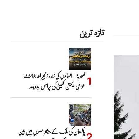
تازہ ترین
فلوریڈا- انسانوں کی زندہ زنجیر اور جوائنٹ
عوامی ایکشن کمیٹی کی پرامن جدوجہد
پاکستان کی ملک کے بیشتر حصوں میں بین