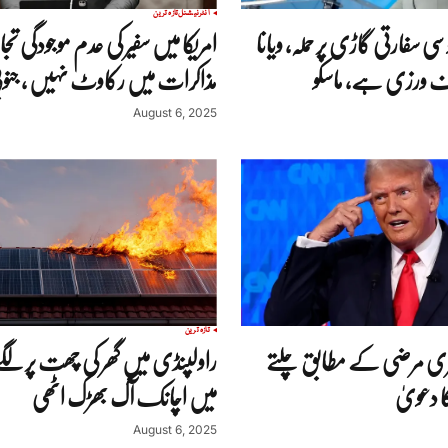
انٹرنیشنل
تازہ ترین
ی سفارتی گاڑی پر حملہ، ویانا
امریکا میں سفیر کی عدم موجودگی تجا
اف ورزی ہے، ماسکو
مذاکرات میں رکاوٹ نہیں ، جنوبی
August 6, 2025
تازہ ترین
یری مرضی کے مطابق چلتے
راولپنڈی میں گھر کی چھت پر لگے س
 دعویٰ
میں اچانک آگ بھڑک اٹھی
August 6, 2025