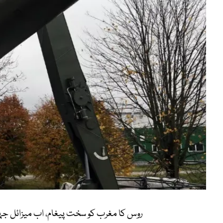
روس کا مغرب کو سخت پیغام، اب میزائل ج