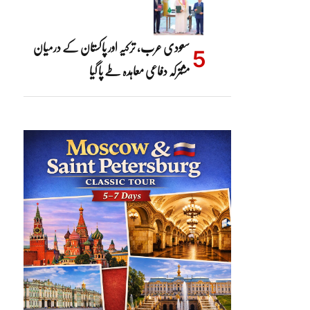
سعودی عرب، ترکیہ اور پاکستان کے درمیان
مشترکہ دفاعی معاہدہ طے پا گیا