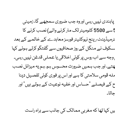
ابندی نہیں رہی اور وہ جب ضروری سمجھے گا، زمینی
بنیادوں پر درمیانے فاصلے کے میزائل (500 سے 5500 کلومیٹر تک مار کرنے والے) نصب کرنے کا
رکھتا ہے۔ یہ اعلان 1987 کے انٹرمیڈیئٹ رینج نیوکلیئر فورسز معاہدے کے خاتمے کے بعد
یسکوف نے منگل کے روز صحافیوں سے گفتگو کرتے ہوئے کہا
وجہ سے اب روس پر کوئی اخلاقی یا عملی قدغن نہیں رہی۔
مجھتے، اور جب ہمیں ضرورت محسوس ہو، ہم یہ میزائل نصب
ہ قومی سلامتی کا ہے اور اس پر فوری کوئی تفصیل دینا
رح کے فیصلے “حساس اور خفیہ نوعیت کے ہوتے ہیں” اور
اتا۔
میں کہا تھا کہ مغربی ممالک کی جانب سے براہ راست