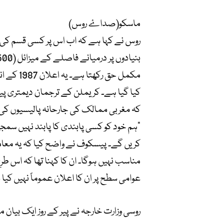
ماسکو(صداۓ روس)
روس نے کہا ہے کہ اب اس پر کسی قسم کی پ
مکمل حق 
کیا گیا ہے۔ کریملن کے ترجمان دیمتری پ
کہ مغربی ممالک کی جارحانہ پالیسیوں کی 
“ہم خود کو کسی پابندی کا پابند نہیں س
کریں گے۔ پیسکوف نے واضح کیا کہ یہ معامل
مناسب نہیں ہوگا۔ ان کا کہنا تھا کہ اس ط
عوامی سطح پر ان کا اعلان عموماً نہیں کیا ج
روسی وزارت خارجہ نے پیر کے روز ایک بیان 