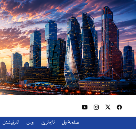
صفحۂ اول
تازہ ترین
روس
انٹرنیشنل