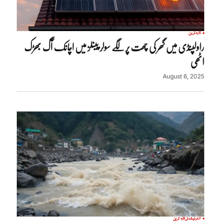
تازہ ترین
راولپنڈی میں گھر کی چھت پر لگے سولر پینلز میں اچانک آگ بھڑک
اٹھی
August 6, 2025
انٹرنیشنل
تازہ ترین