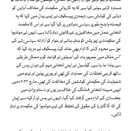
مسترد کرتے ہوئے کہا ہے کہ یہ کارروائی حکومت کی مخالف آوازوں کو
دبانے کی کوشش ہے۔ دیمتری پیسکوف نے اپنے بیان میں کہا کہ یہ
فیصلہ واضح طور پر سیاسی بنیادوں پر کیا گیا ہے اور اس کا مقصد
انتخابی عمل میں مخالفین پر غیرقانونی دباؤ ڈالنا ہے۔ انہوں نے مولدووا
کی حکومت پر اپوزیشن کو ہدف بنانے اور عوام کو آزادانہ سیاسی رائے کے
حق سے محروم کرنے کا الزام بھی عائد کیا۔ پیسکوف نے مزید کہا کہ
“اس ملک میں جمہوریت کے اصولوں اور قواعد کو ہر ممکن طریقے
سے روندا جا رہا ہے۔ گوٹسول نے اپنی انتخابی مہم کے دوران روس کے
ساتھ قریبی تعلقات کی حمایت کی تھی اور یورپی یونین اور نیٹو میں
شمولیت کی حکومتی کوششوں کی مخالفت کی تھی۔ مارچ ۲۰۲۴ء میں
انہیں مبینہ انتخابی فنڈنگ کی خلاف ورزیوں اور دستاویزات میں
جعلسازی کے الزام میں گرفتار کیا گیا۔ انہوں نے روس اور ترکیہ سے اپیل
کی کہ گاگاوزیا کے حقوق کے تحفظ کے لیے مولدووا کی حکومت پر دباؤ
ڈالیں۔