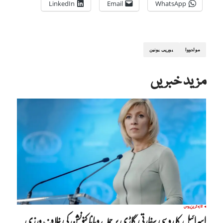
LinkedIn
Email
WhatsApp
مولدووا
یورپی یونین
مزید خبریں
تازہ ترین
روس
اسرائیل کا روسی سفارتی گاڑی پر حملہ، ویانا کنونشن کی خلاف ورزی