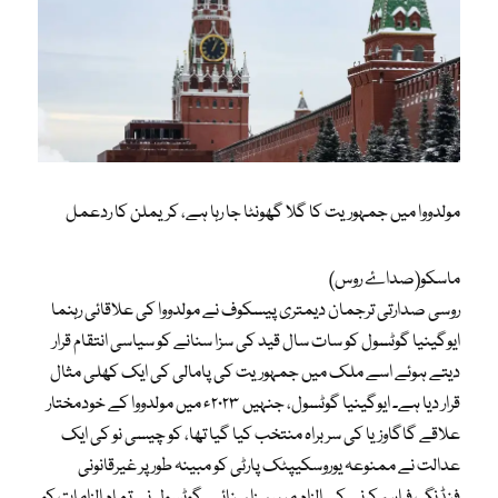
مولدووا میں جمہوریت کا گلا گھونٹا جا رہا ہے، کریملن کا ردعمل
ماسکو(صداۓ روس)
روسی صدارتی ترجمان دیمتری پیسکوف نے مولدووا کی علاقائی رہنما
ایوگینیا گوٹسول کو سات سال قید کی سزا سنانے کو سیاسی انتقام قرار
دیتے ہوئے اسے ملک میں جمہوریت کی پامالی کی ایک کھلی مثال
قرار دیا ہے۔ ایوگینیا گوٹسول، جنہیں ۲۰۲۳ء میں مولدووا کے خودمختار
علاقے گاگاوزیا کی سربراہ منتخب کیا گیا تھا، کو چیسی نو کی ایک
عدالت نے ممنوعہ یوروسکیپٹک پارٹی کو مبینہ طور پر غیرقانونی
فنڈنگ فراہم کرنے کے الزام میں سزا سنائی۔ گوٹسول نے تمام الزامات کو