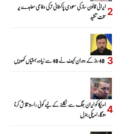
ایرانی قانون ساز کی سعودی پاکستانی ترکی دفاعی معاہدے پر
سخت تنقید
40 روز کے دوران کیف نے 40 سے زیادہ بستیاں کھودیں
امریکا کو ایران جنگ سے نکلنے کے لیے کوئی راستہ تلاش کرنا
ہوگا، امریکی جنرل