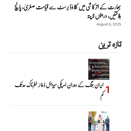
بھارت کے اترکاشی میں کلاؤڈ برسٹ سے قیامت صغریٰ، پانچ
ہلاکتیں، درجنوں لاپتہ
August 6, 2025
تازہ ترین
ایران جنگ کے دوران امریکی میزائل ذخائر خطرناک حد تک
کم