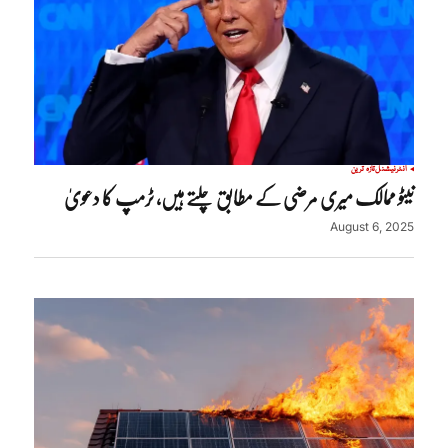
انٹرنیشنل
تازہ ترین
نیٹو ممالک میری مرضی کے مطابق چلتے ہیں، ٹرمپ کا دعویٰ
August 6, 2025