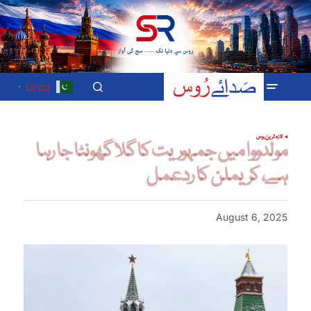
Urdu
▼
تازہ ترین
روس
مولدووا میں جمہوریت کا گلا گھونٹا جا رہا
ہے، کریملن کا ردعمل
August 6, 2025