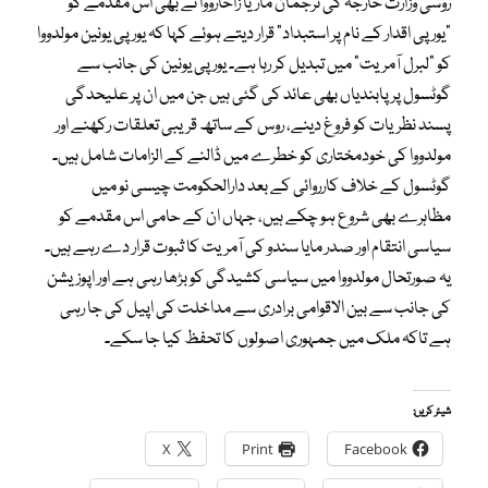
روسی وزارت خارجہ کی ترجمان ماریا زاخارووا نے بھی اس مقدمے کو
“یورپی اقدار کے نام پر استبداد” قرار دیتے ہوئے کہا کہ یورپی یونین مولدووا
کو “لبرل آمریت” میں تبدیل کر رہا ہے۔ یورپی یونین کی جانب سے
گوٹسول پر پابندیاں بھی عائد کی گئی ہیں جن میں ان پر علیحدگی
پسند نظریات کو فروغ دینے، روس کے ساتھ قریبی تعلقات رکھنے اور
مولدووا کی خودمختاری کو خطرے میں ڈالنے کے الزامات شامل ہیں۔
گوٹسول کے خلاف کارروائی کے بعد دارالحکومت چیسی نو میں
مظاہرے بھی شروع ہو چکے ہیں، جہاں ان کے حامی اس مقدمے کو
سیاسی انتقام اور صدر مایا سندو کی آمریت کا ثبوت قرار دے رہے ہیں۔
یہ صورتحال مولدووا میں سیاسی کشیدگی کو بڑھا رہی ہے اور اپوزیشن
کی جانب سے بین الاقوامی برادری سے مداخلت کی اپیل کی جا رہی
ہے تاکہ ملک میں جمہوری اصولوں کا تحفظ کیا جا سکے۔
شیئر کریں:
X
Print
Facebook