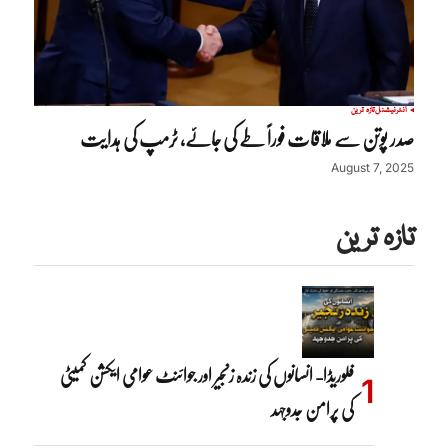
انٹرنیشنل
تازہ ترین
صدر پوتن سے ملاقات فوراً طے کی جائے، ٹرمپ کی ہدایت
August 7, 2025
تازہ ترین
فلوریڈا- انسانوں کی زندہ زنجیر اور جوائنٹ عوامی ایکشن کمیٹی
کی پرامن جدوجہد