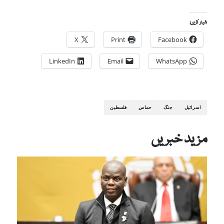
شیئر کریں:
X
Print
Facebook
LinkedIn
Email
WhatsApp
اسرائیل
جنگ
حماس
فلسطین
مزید خبریں