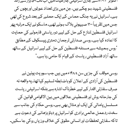
اکتوبر ۲۰۲۳ء سے جاری اسرائیلی جارحیت میں اب تک ۵۹ ہزار سے زائد
فلسطینی شہید ہو چکے ہیں، جن میں بڑی تعداد عورتوں اور بچوں کی
ہے۔ اسرائیل نے یہ جنگ حماس کے ایک حملے کے بعد شروع کی تھی
جس میں تقریباً ۱۲۰۰ صیہونی ہلاک ہوئے تھے۔ ماسکو نے ایک مرتبہ پھر
اسرائیل فلسطین تنازع کے حل کے لیے دو ریاستی فارمولے کی حمایت
کا اعادہ کیا ہے۔ روسی صدارتی ترجمان دمتری پیسکوف کے مطابق
“روس ہمیشہ سے مسئلہ فلسطین کے حل کے لیے اسرائیل کے ساتھ
ساتھ آزاد فلسطینی ریاست کے قیام کا حامی رہا ہے۔”
روسی موقف کی جڑیں سن ۱۹۸۸ء میں ہیں جب سوویت یونین نے
فلسطین کی آزادی کے اعلان کو باضابطہ تسلیم کیا تھا۔ یہ واقعہ نہ
صرف سفارتی اقدار کے لیے خطرناک اشارہ ہے بلکہ اسرائیلی ریاست
کی جارحانہ روش اور فلسطینی علاقوں میں بین الاقوامی قوانین کی
مسلسل پامالی کی ایک اور مثال بھی ہے۔ روسی حکام کی جانب سے
سخت ردعمل عالمی برادری کو اسرائیل پر دباؤ بڑھانے کی دعوت ہے
تاکہ سفارتی تحفظات اور انسانی حقوق کی خلاف ورزیاں روکی جا سکیں۔