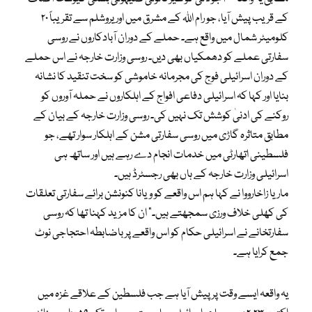
کے قریب پیش آیا، جو رام اللہ کے مشرق میں اور یروشلم سے تقریباً ۲۰
کلومیٹر شمال میں واقع ہے۔ حملے کے دوران آبادکاروں نے روسی
سفارتی عملے کو دھمکیاں بھی دیں۔ روسی وزارت خارجہ نے اس حملے
کے دوران اسرائیلی فوج کی مجرمانہ خاموشی کو سخت تنقید کا نشانہ
بنایا اور کہا کہ اسرائیلی دفاعی افواج کے اہلکاروں نے حملہ آوروں کو
روکنے کی ادنیٰ کوشش تک نہیں کی۔ روسی وزارت خارجہ کے بیان کے
مطابق متاثرہ گاڑی میں روسی سفارتی مشن کے اہلکار سوار تھے، جو
فلسطینی اتھارٹی میں خدمات انجام دے رہے ہیں اور ساتھ ہی
اسرائیلی وزارت خارجہ کے ہاں بھی رجسٹرڈ ہیں۔
ماریا زاخارووا نے کہا ہم اس واقعے کو ویانا کنونشن برائے سفارتی تعلقات
کی کھلی خلاف ورزی سمجھتے ہیں۔” ان کا مزید کہنا تھا کہ روسی
سفارتخانے نے اسرائیلی حکام کو اس واقعے پر باضابطہ احتجاجی نوٹ
جمع کرایا ہے۔
یہ واقعہ ایسے وقت پر پیش آیا ہے جب فلسطین کے علاقے غزہ میں