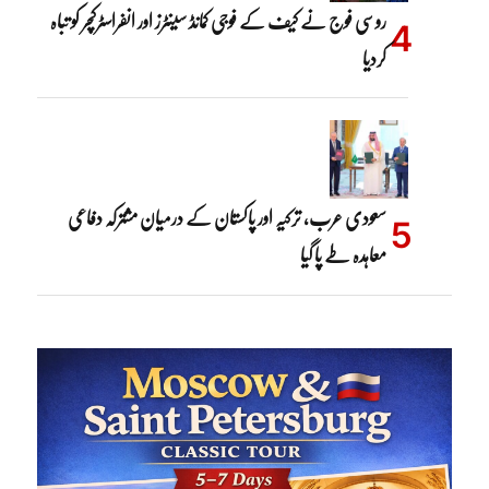
روسی فوج نے کیف کے فوجی کمانڈ سینٹرز اور انفراسٹرکچر کو تباہ
کردیا
سعودی عرب، ترکیہ اور پاکستان کے درمیان مشترکہ دفاعی
معاہدہ طے پا گیا