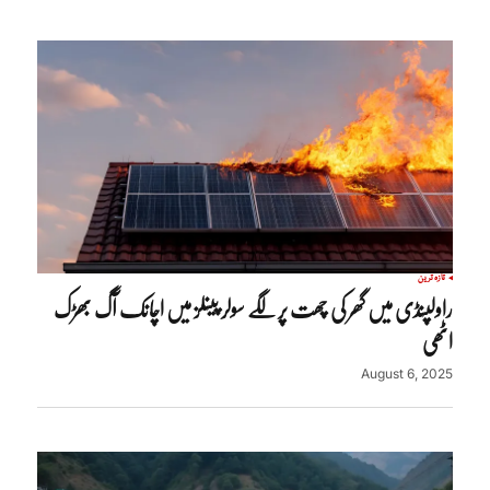
تازہ ترین
راولپنڈی میں گھر کی چھت پر لگے سولر پینلز میں اچانک آگ بھڑک
اٹھی
August 6, 2025