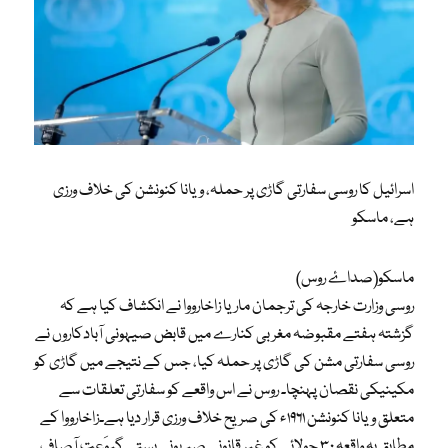
اسرائیل کا روسی سفارتی گاڑی پر حملہ، ویانا کنونشن کی خلاف ورزی
ہے، ماسکو
ماسکو(صداۓ روس)
روسی وزارت خارجہ کی ترجمان ماریا زاخارووا نے انکشاف کیا ہے کہ
گزشتہ ہفتے مقبوضہ مغربی کنارے میں قابض صیہونی آبادکاروں نے
روسی سفارتی مشن کی گاڑی پر حملہ کیا، جس کے نتیجے میں گاڑی کو
مکینیکی نقصان پہنچا۔ روس نے اس واقعے کو سفارتی تعلقات سے
متعلق ویانا کنونشن ۱۹۶۱ء کی صریح خلاف ورزی قرار دیا ہے۔زاخارووا کے
مطابق یہ واقعہ ۳۰ جولائی کو غیر قانونی صیہونی بستی گیوَعت آصاف