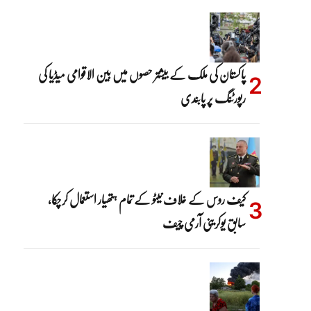
پاکستان کی ملک کے بیشتر حصوں میں بین الاقوامی میڈیا کی
رپورٹنگ پر پابندی
کیف روس کے خلاف نیٹو کے تمام ہتھیار استعمال کرچکا،
سابق یوکرینی آرمی چیف