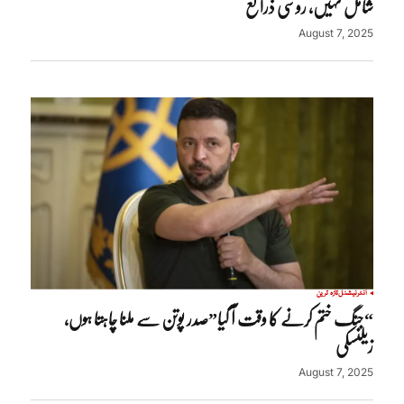
شامل نہیں، روسی ذرائع
August 7, 2025
انٹرنیشنل
تازہ ترین
“جنگ ختم کرنے کا وقت آ گیا”صدر پوتن سے ملنا چاہتا ہوں،
زیلنسکی
August 7, 2025