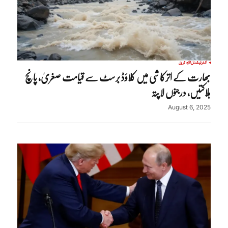
انٹرنیشنل
تازہ ترین
بھارت کے اترکاشی میں کلاؤڈ برسٹ سے قیامت صغریٰ، پانچ
ہلاکتیں، درجنوں لاپتہ
August 6, 2025