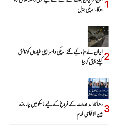
ہوگا، امریکی جنرل
ایران نے تباہ کیے گئے امریکی و اسرائیلی طیاروں کو نمائش
کیلئے پیش کردیا
رضاکارانہ خدمات کے فروغ کے لیے ماسکو میں چار روزہ
بین الاقوامی فورم