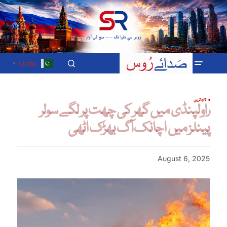
Urdu
▼
تازہ ترین
راولپنڈی میں گھر کی چھت پر لگے سولر
پینلز میں اچانک آگ بھڑک اٹھی
August 6, 2025