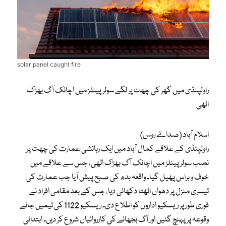
solar panel caught fire
راولپنڈی میں گھر کی چھت پر لگے سولر پینلز میں اچانک آگ بھڑک
اٹھی
اسلام آباد (صداۓ روس)
راولپنڈی کے علاقے کمال آباد میں ایک رہائشی عمارت کی چھت پر
نصب سولر پینلز میں اچانک آگ بھڑک اٹھی، جس سے علاقے میں
خوف و ہراس پھیل گیا۔ واقعہ بدھ کی صبح پیش آیا جب عمارت کی
تیسری منزل پر دھواں اٹھتا دکھائی دیا، جس کے بعد مقامی افراد نے
فوری طور پر ریسکیو اداروں کو اطلاع دی۔ ریسکیو 1122 کی ٹیمیں جائے
وقوعہ پر پہنچ گئیں اور آگ بجھانے کی کارروائیاں شروع کر دیں۔ ابتدائی