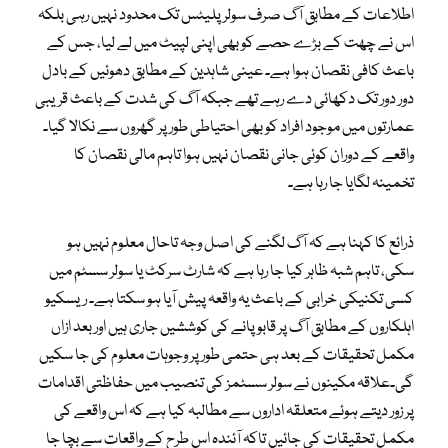
اطلاعات کے مطابق آگ صرف سولر پلیٹس تک محدود نہیں رہی بلکہ
اس نے چھت کے بڑے حصے کو بھی اپنی لپیٹ میں لے لیا، جس کے
باعث کافی نقصان ہوا ہے۔ عینی شاہدین کے مطابق دھوئیں کے بادل
دور دور تک دکھائی دے رہے تھے جبکہ آگ کی شدت کے باعث قریبی
عمارتوں میں موجود افراد کو بھی احتیاطی طور پر گھروں سے نکالا گیا۔
واقعے کے دوران کوئی جانی نقصان نہیں ہوا تاہم مالی نقصان کا
تخمینہ لگایا جا رہا ہے۔
ذرائع کا کہنا ہے کہ آگ لگنے کی اصل وجہ تاحال معلوم نہیں ہو
سکی، تاہم شبہ ظاہر کیا جا رہا ہے کہ شارٹ سرکٹ یا سولر سسٹم میں
کسی تکنیکی خرابی کے باعث یہ واقعہ پیش آیا ہو سکتا ہے۔ ریسکیو
اہلکاروں کے مطابق آگ پر قابو پانے کی کوششیں جاری ہیں اور بعد ازاں
مکمل تحقیقات کے بعد ہی حتمی طور پر وجوہات معلوم کی جا سکیں
گی۔علاقہ مکینوں نے سولر سسٹمز کی تنصیب میں حفاظتی اقدامات
پر زور دیتے ہوئے متعلقہ اداروں سے مطالبہ کیا ہے کہ اس واقعے کی
مکمل تحقیقات کی جائیں تاکہ آئندہ اس طرح کے واقعات سے بچا جا