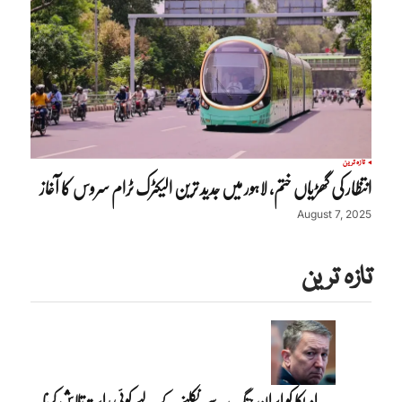
تازہ ترین
انتظار کی گھڑیاں ختم، لاہور میں جدید ترین الیکٹرک ٹرام سروس کا آغاز
August 7, 2025
تازہ ترین
امریکا کو ایران جنگ سے نکلنے کے لیے کوئی راستہ تلاش کرنا