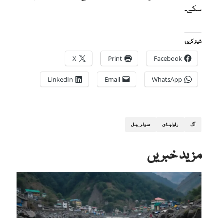
سکے۔
شیئر کریں:
X
Print
Facebook
LinkedIn
Email
WhatsApp
آگ
راولپنڈی
سولر پینل
مزید خبریں