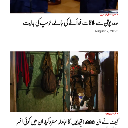
انٹرنیشنل
تازہ ترین
صدر پوتن سے ملاقات فوراً طے کی جائے، ٹرمپ کی ہدایت
August 7, 2025
تازہ ترین
روس
کیف نے جن 1,000 قیدیوں کا تبادلہ مسترد کیا، ان میں کوئی افسر