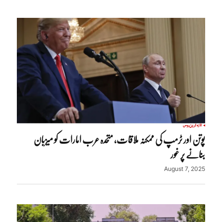
تازہ ترین
روس
پوتن اور ٹرمپ کی ممکنہ ملاقات، متحدہ عرب امارات کو میزبان
بنانے پر غور
August 7, 2025