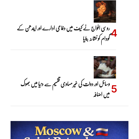
روسی افواج نے کیف میں دفاعی ادارے اور ایندھن کے
گودام کو نشانہ بنایا
وسائل اور دولت کی غیر مساوی تقسیم سے دنیا میں بھوک
میں اضافہ