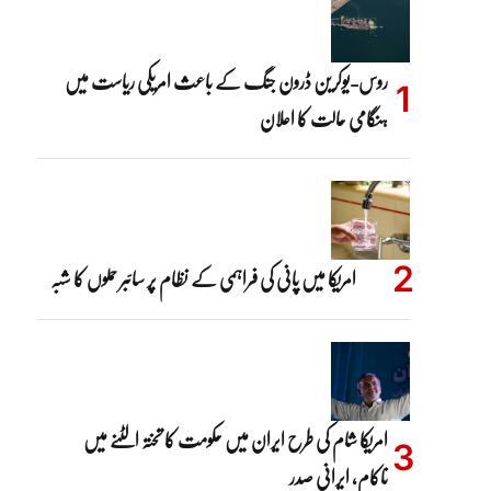
روس-یوکرین ڈرون جنگ کے باعث امریکی ریاست میں
ہنگامی حالت کا اعلان
امریکا میں پانی کی فراہمی کے نظام پر سائبر حملوں کا شبہ
امریکا شام کی طرح ایران میں حکومت کا تختہ الٹنے میں
ناکام، ایرانی صدر