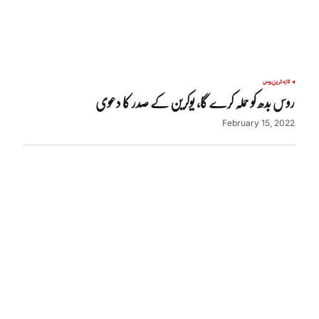
تازہ ترین
روس
روس بدھ کو حملہ کرے گا، یوکرین کے صدر کا دعوی
February 15, 2022