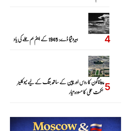
ہیروشیما ڈے: 1945 کے ایٹم بم حملے کی یاد
پینٹاگون کا روس اور چین کے ساتھ جنگ کے لیے نیوکلیئر
حکمت عملی کا مسودہ تیار