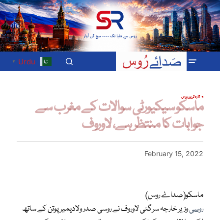
Urdu
▼
تازہ ترین
روس
ماسکو سیکیورٹی سوالات کے مغرب سے
جوابات کا منتظر ہے، لاوروف
February 15, 2022
ماسکو(صداۓ روس)
روسی
وزیر خارجہ سرگئی لاوروف نے روسی صدر ولادیمیر پوتن کے ساتھ