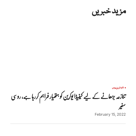
مزید خبریں
تازہ ترین
روس
تنازعہ بڑھانے کے لیے کینیڈا یوکرین کو ہتھیار فراہم کررہا ہے، روسی
سفیر
February 15, 2022