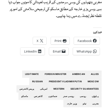
مغربی ہتھیاروں کی روسی سرحدوں کے قریب تعیناتی کا موزوں جواب دیا
ہے. روسی وزیر خارجہ کے مطابق ماسکو کی ترجیحی سلامتی کے امور پر
نقطہ نظر ایجنڈے میں رہنا چاہیے۔
شیئر کریں:
X
Print
Facebook
LinkedIn
Email
WhatsApp
LEGITIMATE
FOREIGN MINISTER
AMERICAN
ALLIES
RUSSIAN
PRESIDENT VLADIMIR PUTIN
MOSCOW
SECURITY GUARANTEES
WESTERN
امریکی
پریس کانفرنس
پہلوؤں
روسی
روسی صدر
ضمانتوں
کانفرنس
ماسکو
مغربی
نیٹو
وزیر خارجہ