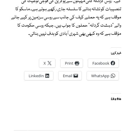
گے۔” روس گزشتہ کئی مہینوں سے یوکرین کی فوجی نوعیت کی
تنصیبات کو نشانہ بنانے کا سلسلہ جاری رکھے ہوئے ہے۔ ماسکو کا
موقف ہے کہ یہ حملے کیف کی جانب سے روسی سرزمین پر کیے جانے
والے “دہشت گردانہ” حملوں کا جواب ہیں، جبکہ روسی حکومت کا
مؤقف ہے کہ وہ کبھی بھی شہری آبادی کو ہدف نہیں بناتی۔
شیئر کریں:
X
Print
Facebook
LinkedIn
Email
WhatsApp
Like this: