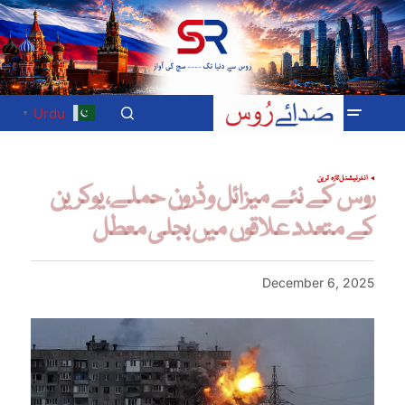
Urdu
▼
انٹرنیشنل
تازہ ترین
روس کے نئے میزائل و ڈرون حملے، یوکرین
کے متعدد علاقوں میں بجلی معطل
December 6, 2025