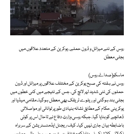
روس کے نئے میزائل و ڈرون حملے، یوکرین کے متعدد علاقوں میں
بجلی معطل
ماسکو(صداۓ روس)
روس نے ہفتہ کی صبح یوکرین کے مختلف علاقوں پر میزائل اور ڈرون
حملوں کی نئی شدید لہر لانچ کی، جس کے نتیجے میں کئی خطوں میں
بجلی بند ہوگئی اور ریلوے ٹریفک بھی معطل ہوگیا۔ مقامی میڈیا اور
یوکرینی حکام کے مطابق نشانہ بنیادی طور پر توانائی اور مواصلاتی
ڈھانچے کو بنایا گیا، جبکہ روسی وزارتِ دفاع نے تاحال اس پر کوئی
باضابطہ بیان جاری نہیں کیا۔ کیف ریجنل ایڈمنسٹریشن کے سربراہ
نکولائے کلاشنک نے بتایا کہ مختلف بستیوں میں ہونے والے حملوں