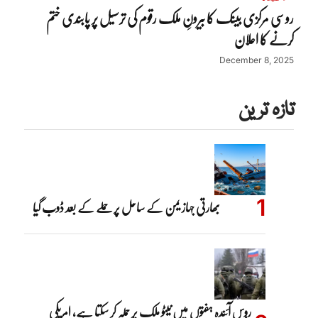
روسی مرکزی بینک کا بیرونِ ملک رقوم کی ترسیل پر پابندی ختم
کرنے کا اعلان
December 8, 2025
تازہ ترین
بھارتی جہاز یمن کے ساحل پر حملے کے بعد ڈوب گیا
روس آئندہ ہفتوں میں نیٹو ملک پر حملہ کر سکتا ہے، امریکی