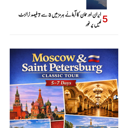
ایران اور عمان کا آبنائے ہرمز میں 3 سے 7 فیصد ٹرانزٹ
فیس پر غور