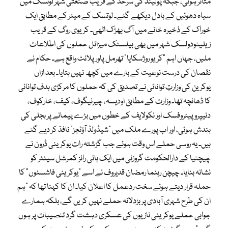
متاثر ہوئی، جبکہ پولینڈ کی سرحد کے قریب صنعتی شہر لوتسک میں
سیاہ دھوئیں کے بادل دیکھے گئے۔ لوتسک کے میئر کے مطابق ایک
خوراک کے ذخیرہ خانے میں آگ بھڑک اٹھی۔ کریوی روگ کے قریب
زیلینودولسک شہر میں بھی بیلسٹک میزائل حملوں کی اطلاعات
ملیں، جہاں اہم “کریو روژسکایا” تھرمل پاور پلانٹ واقع ہے۔ حکام نے
نقصان کی درست نوعیت کے بارے میں کچھ نہیں بتایا۔ بعد ازاں
یوکرین کی وزارتِ توانائی نے تصدیق کی کہ حملوں کا مرکزی ہدف توانائی
کا ڈھانچہ تھا۔ وزارت کے مطابق اودیسہ، چیرنیگوف، کیف، خارکوف،
دنیپروپیٹروفسک اور نکولایف کے خطوں میں بڑے پیمانے پر بجلی کی
بندش ہوئی، اور اب پورے ملک میں “شیڈولڈ آؤٹجز” نافذ کر دیے گئے
ہیں۔ یہ روسی حملے اس وقت ہوئے جب گزشتہ رات یوکرینی ڈرون نے
چیچنیا کے دارالحکومت گروزنی میں ایک ہائی رائز کمرشل سینٹر کو
نشانہ بنایا۔ چیچن رہنما رمضان قدیروف نے اسے “یوکرینی فاشسٹوں” کا
حملہ قرار دیتے ہوئے سخت ردعمل کا اعلان کیا۔ ان کا کہنا تھا کہ “ہم
ان کی طرح شہری آبادی پر بزدلانہ حملے نہیں کریں گے، بلکہ ہمارے
جوابی حملے یوکرینی نازیوں کی عسکری دہشت گرد تنصیبات پر ہوں