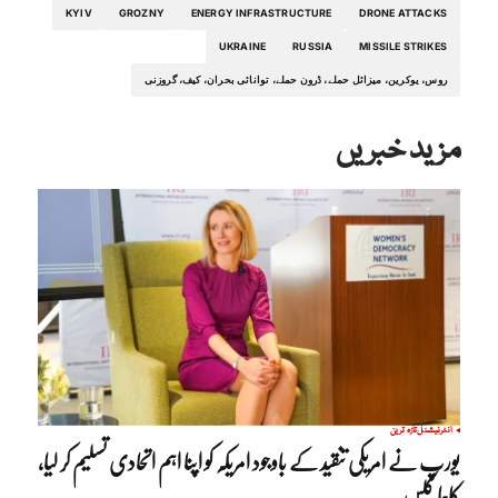
KYIV
GROZNY
ENERGY INFRASTRUCTURE
DRONE ATTACKS
UKRAINE
RUSSIA
MISSILE STRIKES
روس، یوکرین، میزائل حملے، ڈرون حملے، توانائی بحران، کیف، گروزنی
مزید خبریں
انٹرنیشنل
تازہ ترین
یورپ نے امریکی تنقید کے باوجود امریکہ کو اپنا اہم اتحادی تسلیم کر لیا،
کاجا کلس