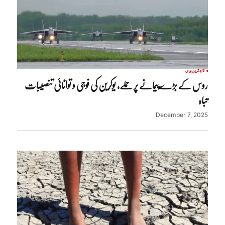
تازہ ترین
روس
روس کے بڑے پیمانے پر حملے، یوکرین کی فوجی و توانائی تنصیبات
تباہ
December 7, 2025