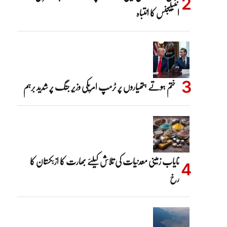
انٹیلیجنس کا انتباہ
ختم ہوتے ہتھیاروں پر ٹرمپ امریکی وزیر جنگ پر شدید برہم
نایاب زمینی معدنیات کی تلاش کیلئے بھارت کا ازبکستان کا
رخ