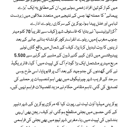
میں کم از کم تین افراد زخمی ہوئے ہیں۔ ان کے مطابق یہ ایک “بڑے
پیمانے” کا حملہ تھا جس کے نتیجے میں متعدد علاقوں میں زبردست
تباہی اور خلل پیدا ہوا۔ یوکرین کے سرکاری ریلوے ادارے
“اُکرزالیزنیٹسیا” نے بتایا کہ فاستوف شہر (کیف سے تقریباً 70 کلو میٹر
جنوب مغرب) میں ریلوے انفراسٹرکچر کو نشانہ بنائے جانے کے بعد
ٹرینوں کا روٹ تبدیل کرنا پڑا۔ کیف کے شمال میں واقع گاؤں نوئے
پیٹروفتسی میں ڈاؤن کیے گئے ڈرون کے ملبے کے گرنے سے 5,500
مربع میٹر پر مشتمل ایک بڑا گودام آگ کی لپیٹ میں آ گیا۔ فائر بریگیڈ
نے کئی گھنٹوں کی جدوجہد کے بعد آگ پر قابو پایا۔ اسی طرح روسی
سرحد کے قریب شہر چیرنیگوف میں بھی اہم تنصیبات پر حملے کی
تصدیق کی گئی، تاہم مقامی حکام نے مزید تفصیلات فراہم نہیں کیں۔
یوکرینی میڈیا آؤٹ لیٹ نے رپورٹ کیا کہ مرکزی یوکرین کے شہر دنیپر
کے کئی حصوں میں بجلی منقطع ہوگئی، اور کیف ریجن بھی اںہی
بندشوں کی لپیٹ میں رہا۔ مغربی شہر لیوو میں بھی بجلی کی فراہمی