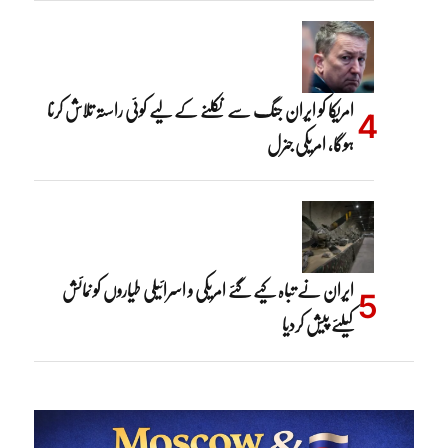
امریکا کو ایران جنگ سے نکلنے کے لیے کوئی راستہ تلاش کرنا
ہوگا، امریکی جنرل
ایران نے تباہ کیے گئے امریکی و اسرائیلی طیاروں کو نمائش
کیلئے پیش کردیا