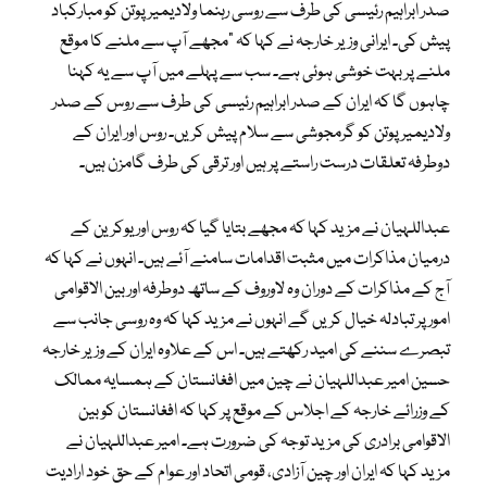
صدر ابراہیم رئیسی کی طرف سے روسی رہنما ولادیمیر پوتن کو مبارکباد
پیش کی۔ ایرانی وزیر خارجہ نے کہا کہ “مجھے آپ سے ملنے کا موقع
ملنے پر بہت خوشی ہوئی ہے۔ سب سے پہلے میں آپ سے یہ کہنا
چاہوں گا کہ ایران کے صدر ابراہیم رئیسی کی طرف سے روس کے صدر
ولادیمیر پوتن کو گرمجوشی سے سلام پیش کریں۔ روس اور ایران کے
دوطرفہ تعلقات درست راستے پر ہیں اور ترقی کی طرف گامزن ہیں۔
عبداللہیان نے مزید کہا کہ مجھے بتایا گیا کہ روس اور یوکرین کے
درمیان مذاکرات میں مثبت اقدامات سامنے آئے ہیں۔ انہوں نے کہا کہ
آج کے مذاکرات کے دوران وہ لاوروف کے ساتھ دوطرفہ اور بین الاقوامی
امور پر تبادلہ خیال کریں گے انہوں نے مزید کہا کہ وہ روسی جانب سے
تبصرے سننے کی امید رکھتے ہیں۔ اس کے علاوہ ایران کے وزیر خارجہ
حسین امیر عبداللہیان نے چین میں افغانستان کے ہمسایہ ممالک
کے وزرائے خارجہ کے اجلاس کے موقع پر کہا کہ افغانستان کو بین
الاقوامی برادری کی مزید توجہ کی ضرورت ہے۔ امیر عبداللہیان نے
مزید کہا کہ ایران اور چین آزادی، قومی اتحاد اور عوام کے حق خود ارادیت