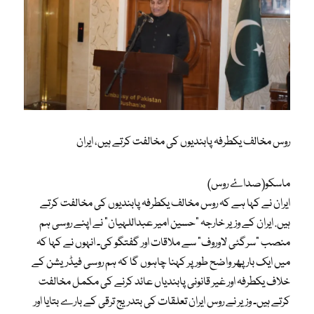
روس مخالف یکطرفہ پابندیوں کی مخالفت کرتے ہیں، ایران
ماسکو(صداۓ روس)
ایران نے کہا ہے کہ روس مخالف یکطرفہ پابندیوں کی مخالفت کرتے
ہیں. ایران کے وزیر خارجہ “حسین امیر عبداللہیان” نے اپنے روسی ہم
منصب “سرگئی لاوروف” سے ملاقات اور گفتگو کی۔ انہوں نے کہا کہ
میں ایک بار پھر واضح طور پر کہنا چاہوں گا کہ ہم روسی فیڈریشن کے
خلاف یکطرفہ اور غیر قانونی پابندیاں عائد کرنے کی مکمل مخالفت
کرتے ہیں۔ وزیر نے روس ایران تعلقات کی بتدریج ترقی کے بارے بتایا اور