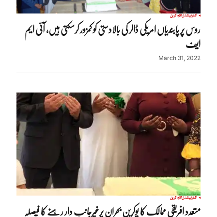
انٹرنیشنل
تازہ ترین
روس پر پابندیاں امریکی ڈالر کی بالادستی کو کمزور کرسکتی ہیں، آئی ایم
ایف
March 31, 2022
انٹرنیشنل
تازہ ترین
متعدد افریقی ممالک کا یوکرین بحران پرغیرجانب دار رہنے کا فیصلہ