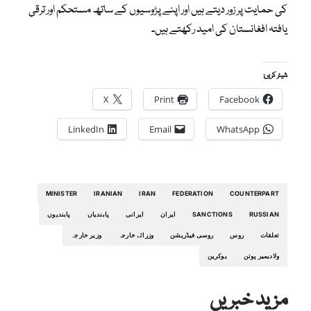
کی حمایت پر زور دیتے ہیں اور اپنے پڑوسیوں کے ساتھ مستحکم اور ترقی
یافتہ افغانستان کی امید رکھتے ہیں۔
شیئر کریں:
X
Print
Facebook
LinkedIn
Email
WhatsApp
MINISTER
IRANIAN
IRAN
FEDERATION
COUNTERPART
RUSSIAN
SANCTIONS
ایران
ایرانی
پابندیاں
پابندیوں
تعلقات
روس
روسی فیڈریشن
وزرائے خارجہ
وزیر خارجہ
ولادیمیر پوتن
یوکرین
مزید خبریں