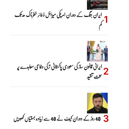
ایران جنگ کے دوران امریکی میزائل ذخائر خطرناک حد تک
کم
ایرانی قانون ساز کی سعودی پاکستانی ترکی دفاعی معاہدے پر
سخت تنقید
40 روز کے دوران کیف نے 40 سے زیادہ بستیاں کھودیں