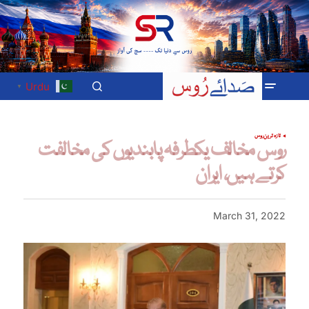
Urdu
▼
تازہ ترین
روس
روس مخالف یکطرفہ پابندیوں کی مخالفت
کرتے ہیں، ایران
March 31, 2022