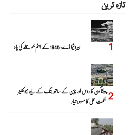
تازہ ترین
ہیروشیما ڈے: 1945 کے ایٹم بم حملے کی یاد
پینٹاگون کا روس اور چین کے ساتھ جنگ کے لیے نیوکلیئر
حکمت عملی کا مسودہ تیار