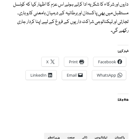
داروں اور شرکاء کا شکریہ ادا کرتے ہوئے اس عزم کا اظہار کیا کہ کونسل
مستقبل میں بھی پاکستان اور برطانیہ کے درمیان بامعنی کاروباری،
تجارتی اور ٹیکنالوجی شراکت داریوں کے فروغ کے لیے اپنا کردار جاری
رکھے گی۔
شیئر کریں:
X
Print
Facebook
LinkedIn
Email
WhatsApp
Like this:
پاکستان
ٹیکنالوجی
ڈالر
صنعت
وزیراعظم