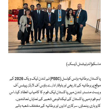
ماسکو(انٹرنیشنل ڈیسک)
پاکستان برطانیہ بزنس کونسل (PBBC) نے لندن ٹیک ویک 2026 کے
موقع پر برطانیہ کے تاریخی اور باوقار ادارے ہاؤس آف لارڈز، پیلس آف
ویسٹ منسٹر، لندن میں پاکستان ٹیک فورم کا کامیاب انعقاد کیا۔ اس
اہم فورم میں پاکستان کے ٹیکنالوجی شعبے کے نمایاں نمائندوں،
کاروباری رہنماؤں، سرکاری اداروں اور برطانیہ کے مختلف شعبہ ہائے