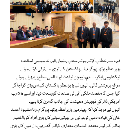
فورم سے خطاب کرتے ہوئے جناب رضوان انور، خصوصی نمائندہ
وزیراعظم یوتھ پروگرام، نے پاکستان کے تیزی سے ترقی کرتے ہوئے
ٹیکنالوجی ایکو سسٹم، نوجوان ٹیلنٹ اور عالمی سطح پر ابھرتے ہوئے
مواقع پر روشنی ڈالی۔ انہوں نے وزیراعظم پاکستان کے اس وژن کو اجاگر
کیا جس کا مقصد ملکی آئی ٹی صنعت کو وسعت دینا اور اسے 25 ارب
امریکی ڈالر کی ڈیجیٹل معیشت کی جانب گامزن کرنا ہے۔
انہوں نے مزید کہا کہ چیئرمین وزیراعظم یوتھ پروگرام، رانا مشہود احمد
خان کی قیادت میں نوجوانوں اور ابھرتے ہوئے کاروباری افراد کو بااختیار
بنانے کے لیے متعدد اقدامات متعارف کرائے گئے ہیں۔ ان میں کاروباری