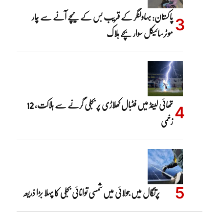
پاکستان: بہاولنگر کے قریب بس کے نیچے آنے سے چار
موٹرسائیکل سوار بچے ہلاک
تھائی لینڈ میں فٹبال کھلاڑی پر بجلی گرنے سے ہلاکت، 12
زخمی
پرتگال میں جولائی میں شمسی توانائی بجلی کا پہلا بڑا ذریعہ