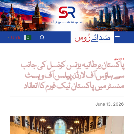
Urdu
▼
تازہ ترین
پاکستان برطانیہ بزنس کونسل کی جانب
سے ہاؤس آف لارڈز، پیلس آف ویسٹ
منسٹر میں پاکستان ٹیک فورم کا انعقاد
June 13, 2026