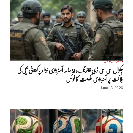
انٹرنیشنل
تازہ ترین
چکوال سی سی ڈی فائرنگ: 9 سالہ آسٹریلوی نژاد پاکستانی بچی کی
ہلاکت پر آسٹریلوی حکومت کا نوٹس
June 13, 2026