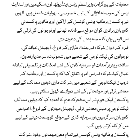
معاونت کے پروگرامز، وزیراعظم بزنس اینڈ یوتھ لون اسکیمیں اور اسٹارٹ
اپس کی حوصلہ افزائی کے لیے خصوصی سہولیات شامل ہیں۔ انہوں
نے پاکستان برطانیہ بزنس کونسل کے اراکین اور برطانوی پاکستانی
کاروباری برادری کو ان مواقع سے فائدہ اٹھانے اور نوجوانوں کی ترقی کے
اس قومی وژن کا حصہ بننے کی دعوت دی۔
فورم کے دوران شرکاء نے جدت طرازی کے فروغ، ڈیجیٹل خواندگی،
نوجوانوں کی ٹیکنالوجی کے شعبے میں شمولیت، سرحد پار تعاون،
سافٹ ویئر برآمدات اور سرمایہ کاری کے نئے امکانات پر تفصیلی تبادلہ
خیال کیا۔ شرکاء نے اس امر پر اتفاق کیا کہ پاکستان اور برطانیہ کے
درمیان ٹیکنالوجی کے شعبے میں شراکت داری دونوں ممالک کے لیے
معاشی ترقی اور خوشحالی کے نئے دروازے کھول سکتی ہے۔
پاکستان ٹیک فورم نے اس مشترکہ عزم کا اعادہ کیا کہ دونوں ممالک
ٹیکنالوجی پر مبنی معاشی ترقی، ڈیجیٹل مہارتوں کے فروغ، اختراعی
کاروباری سرگرمیوں اور سرمایہ کاری کے مواقع کو وسعت دینے کے لیے
مل کر کام کرتے رہیں گے۔
پاکستان برطانیہ بزنس کونسل نے تمام معزز مہمانوں، وفود، شراکت