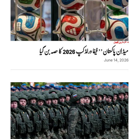
تازہ ترین
کھیل
میڈ اِن پاکستان’’ فیفا ورلڈ کپ 2026 کا حصہ بن گیا
June 14, 2026