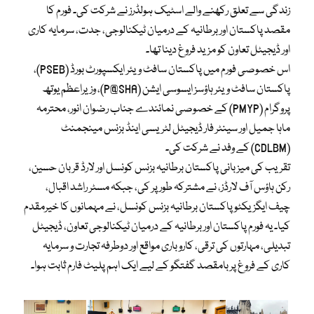
زندگی سے تعلق رکھنے والے اسٹیک ہولڈرز نے شرکت کی۔ فورم کا
مقصد پاکستان اور برطانیہ کے درمیان ٹیکنالوجی، جدت، سرمایہ کاری
اور ڈیجیٹل تعاون کو مزید فروغ دینا تھا۔
اس خصوصی فورم میں پاکستان سافٹ ویئر ایکسپورٹ بورڈ (PSEB)،
پاکستان سافٹ ویئر ہاؤسز ایسوسی ایشن (P@SHA)، وزیراعظم یوتھ
پروگرام (PMYP) کے خصوصی نمائندے جناب رضوان انور، محترمہ
ماہا جمیل اور سینٹر فار ڈیجیٹل لٹریسی اینڈ بزنس مینجمنٹ
(CDLBM) کے وفد نے شرکت کی۔
تقریب کی میزبانی پاکستان برطانیہ بزنس کونسل اور لارڈ قربان حسین،
رکن ہاؤس آف لارڈز، نے مشترکہ طور پر کی، جبکہ مسٹر راشد اقبال،
چیف ایگزیکٹو پاکستان برطانیہ بزنس کونسل، نے مہمانوں کا خیرمقدم
کیا۔ یہ فورم پاکستان اور برطانیہ کے درمیان ٹیکنالوجی تعاون، ڈیجیٹل
تبدیلی، مہارتوں کی ترقی، کاروباری مواقع اور دوطرفہ تجارت و سرمایہ
کاری کے فروغ پر بامقصد گفتگو کے لیے ایک اہم پلیٹ فارم ثابت ہوا۔